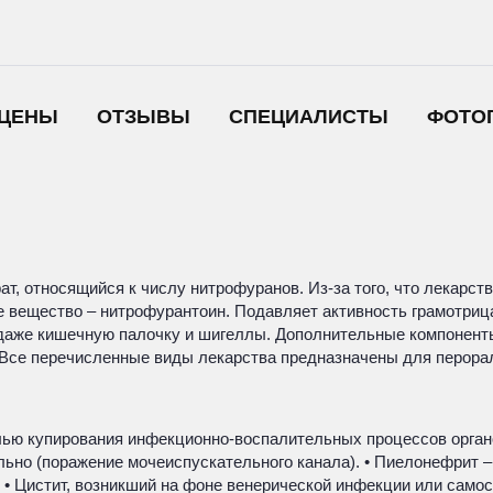
ЦЕНЫ
ОТЗЫВЫ
СПЕЦИАЛИСТЫ
ФОТО
т, относящийся к числу нитрофуранов. Из-за того, что лекарст
е вещество – нитрофурантоин. Подавляет активность грамотри
даже кишечную палочку и шигеллы. Дополнительные компоненты
 Все перечисленные виды лекарства предназначены для перора
лью купирования инфекционно-воспалительных процессов органо
льно (поражение мочеиспускательного канала). • Пиелонефрит
• Цистит, возникший на фоне венерической инфекции или самос