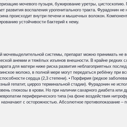
теризацию мочевого пузыря, бужирование уретры, цистоскопию.
ет развития воспаления урогенитального тракта. Фурадонин не
оина происходит внутри печени и мышечных волокон. Компонент
рованию устойчивости бактерий к нему.
й мочевыделительной системы, препарат можно принимать не в
еской анемии и тяжёлых изъянов внешности. В крайне редких сл
арата для матери ниже риска развития неблагоприятных последс
нское молоко, в полной мере могут передаться ребёнку при вс
пособности сердца (2,3 степени). • Порфирия (редкое заболева
зный гепатит, цирроз терминальной стадии). Фурадонин не испо
вень глюкозы в крови. Но при наличии сахарного диабета или д
 невропатии периферического типа (на фоне воздействия нитроф
назначают с осторожностью. Абсолютное противопоказание – п