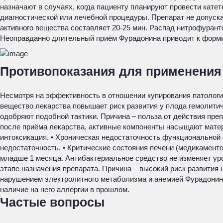
назначают в случаях, когда пациенту планируют провести кате
диагностической или лечебной процедуры. Препарат не допуска
активного вещества составляет 20-25 мин. Распад нитрофурант
Неоправданно длительный приём Фурадонина приводит к форми
Противопоказания для применения
Несмотря на эффективность в отношении купирования патологи
вещество лекарства повышает риск развития у плода гемолитич
одобряют подобной тактики. Причина – польза от действия преп
после приёма лекарства, активные компоненты насыщают матери
интоксикация. • Хроническая недостаточность функциональной с
недостаточность. • Критические состояния печени (медикаменто
младше 1 месяца. Антибактериальное средство не изменяет уро
этапе назначения препарата. Причина – высокий риск развития
нарушением электролитного метаболизма и анемией Фурадонин 
наличие на него аллергии в прошлом.
Частые вопросы