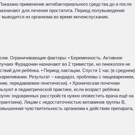
 Показано применение антибактериального средства до и после
 назначают для лечения простатита. Период полувыведения
 выводится из организма во время мочеиспускания.
сем. Ограничивающие факторы: • Беременность. Активное
учаях Фурадонин назначают во 2 триместре, но гинекологи не
твий для ребёнка. • Период лактации. Спустя 1 час (в среднем)
кармливании. Результат – кандидоз, проблемы с пищеварением,
ние, передаваемое генетически). • Хроническая почечная
льзуют в педиатрической практике, если возраст ребёнка
ругих эндокринных расстройств нужно оповестить врача ещё на
урантоина). Лицам с недостаточностью витаминов группы B,
овышенная чувствительность организма к действию препарата,