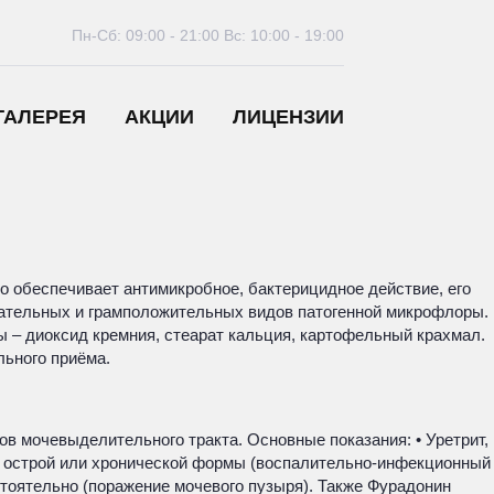
Пн-Сб: 09:00 - 21:00
Вс: 10:00 - 19:00
ГАЛЕРЕЯ
АКЦИИ
ЛИЦЕНЗИИ
во обеспечивает антимикробное, бактерицидное действие, его
цательных и грамположительных видов патогенной микрофлоры.
 – диоксид кремния, стеарат кальция, картофельный крахмал.
льного приёма.
в мочевыделительного тракта. Основные показания: • Уретрит,
 – острой или хронической формы (воспалительно-инфекционный
тоятельно (поражение мочевого пузыря). Также Фурадонин