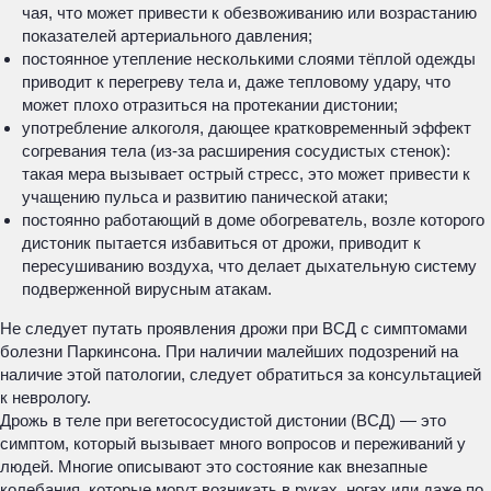
чая, что может привести к обезвоживанию или возрастанию
показателей артериального давления;
постоянное утепление несколькими слоями тёплой одежды
приводит к перегреву тела и, даже тепловому удару, что
может плохо отразиться на протекании дистонии;
употребление алкоголя, дающее кратковременный эффект
согревания тела (из-за расширения сосудистых стенок):
такая мера вызывает острый стресс, это может привести к
учащению пульса и развитию панической атаки;
постоянно работающий в доме обогреватель, возле которого
дистоник пытается избавиться от дрожи, приводит к
пересушиванию воздуха, что делает дыхательную систему
подверженной вирусным атакам.
Не следует путать проявления дрожи при ВСД с симптомами
болезни Паркинсона. При наличии малейших подозрений на
наличие этой патологии, следует обратиться за консультацией
к неврологу.
Дрожь в теле при вегетососудистой дистонии (ВСД) — это
симптом, который вызывает много вопросов и переживаний у
людей. Многие описывают это состояние как внезапные
колебания, которые могут возникать в руках, ногах или даже по