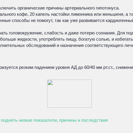
ключить органические причины артериального гипотонуса.
льного кофе, 20 капель настойки лимонника или женьшеня, а та
нные способы не помогут, так как уже развивается кардиогенны
вать головокружение, слабость и даже потерю сознания. Для по
ольше жидкости, употреблять пищу, богатую солью, и избегать 
олнительных обследований и назначения соответствующего леч
ризуется резким падением уровня АД до 60/40 мм рт.ст., сниж
к поднять низкие показатели, причины и последствия