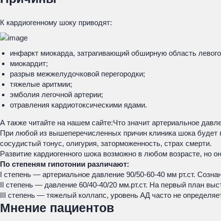
К кардиогенному шоку приводят:
инфаркт миокарда, затрагивающий обширную область левого
миокардит;
разрыв межжелудочковой перегородки;
тяжелые аритмии;
эмболия легочной артерии;
отравления кардиотоксическими ядами.
А также читайте на нашем сайте:
Что значит артериальное давле
При любой из вышеперечисленных причин клиника шока будет пр
сосудистый тонус, олигурия, заторможенность, страх смерти.
Развитие кардиогенного шока возможно в любом возрасте, но он
По степеням гипотонии различают:
I степень — артериальное давление 90/50-60-40 мм рт.ст. Созн
II степень — давление 60/40-40/20 мм.рт.ст. На первый план в
III степень — тяжелый коллапс, уровень АД часто не определяе
Мнение пациентов