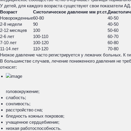
У детей, для каждого возраста существуют свои показатели АД.
Возраст
Систолическое давление мм рт.ст.
Диастоличе
Новорожденные
60-80
40-50
2-8 недели
90
40-50
2-12 месяцев
100
50-60
2-6 лет
100-110
60-70
7-10 лет
100-120
60-80
11-14 лет
110-120
70-80
Низкое давление часто регистрируется у лежачих больных. К 
В большинстве случаев, лечение пониженного давления не треб
относят:
головокружение;
слабость;
сонливость;
расстройство сна;
бледность кожных покровов;
учащенное сердцебиение;
низкая работоспособность.