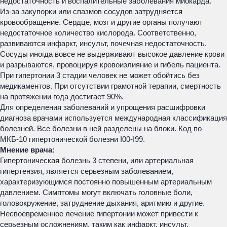
недостаточность и воспалительные заболевания миокарда.
Из-за закупорки или спазмов сосудов затрудняется
кровообращение. Сердце, мозг и другие органы получают
недостаточное количество кислорода. Соответственно,
развиваются инфаркт, инсульт, почечная недостаточность.
Сосуды иногда вовсе не выдерживают высокое давление крови
и разрываются, провоцируя кровоизлияние и гибель пациента.
При гипертонии 3 стадии человек не может обойтись без
медикаментов. При отсутствии грамотной терапии, смертность
на протяжении года достигает 90%.
Для определения заболеваний и упрощения расшифровки
диагноза врачами используется международная классификация
болезней. Все болезни в ней разделены на блоки. Код по
МКБ-10 гипертонической болезни I00-I99.
Мнение врача:
Гипертоническая болезнь 3 степени, или артериальная
гипертензия, является серьезным заболеванием,
характеризующимся постоянно повышенным артериальным
давлением. Симптомы могут включать головные боли,
головокружение, затруднение дыхания, аритмию и другие.
Несвоевременное лечение гипертонии может привести к
серьезным осложнениям, таким как инфаркт, инсульт,