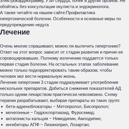
электрокардиограмму, УЗИ сердца, почек и других органов. Не
обойтись без консультации окулиста и эндокринолога.
А также читайте на нашем сайте:
Профилактика
гипертонической болезни. Особенности и основные меры по
предупреждению недуга
Лечение
Очень многие спрашивают, можно ли вылечить гипертонию?
Ответ на этот вопрос зависит от стадии развития и причин ее
спровоцировавших. Полному излечению поддается только
первая стадия болезни. На остальных этапах заболевание
можно только подкорректировать таким образом, чтобы
человек мог вести нормальную жизнь.
Лечение гипертонии 3 стадии подразумевает употребление
нескольких препаратов. Добиться снижения показателей АД
только одним лекарством практически невозможно. Схему
терапии разрабатывают, выбирая препараты из таких групп:
бета-адреноблокаторы − Метопролол, Бисопролол;
мочегонные − Гидрохлортиазид, Фуросемид;
антагонисты кальция − Нимодипин, Амлодипин;
ингибиторы АПФ − Лизиноприл, Лозартан;