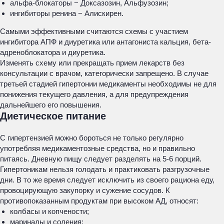
альфа-блокаторы − Доксазозин, Альфузозин;
ингибиторы ренина − Алискирен.
Самыми эффективными считаются схемы с участием
ингибитора АПФ и диуретика или антагониста кальция, бета-
адреноблокатора и диуретика.
Изменять схему или прекращать прием лекарств без
консультации с врачом, категорически запрещено. В случае
третьей стадией гипертонии медикаменты необходимы не для
понижения текущего давления, а для предупреждения
дальнейшего его повышения.
Диетическое питание
С гипертензией можно бороться не только регулярно
употребляя медикаментозные средства, но и правильно
питаясь. Дневную пищу следует разделять на 5-6 порций.
Гипертоникам нельзя голодать и практиковать разгрузочные
дни. В то же время следует исключить из своего рациона еду,
провоцирующую закупорку и сужение сосудов. К
противопоказанным продуктам при высоком АД, относят:
колбасы и копчености;
маринады и соления;