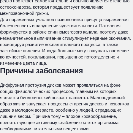
редко протекает самостоятельно и обычно является степенью
остеохондроза, которая предшествует появлению
межпозвоночной грыжи.
Для пораженных участков позвоночника присуща выраженная
болезненность и нарушение чувствительности. Патология
формируется в районе спинномозгового канала, поэтому даже
незначительное выпячивание стимулирует нервные окончания,
провоцируя развитие воспалительного процесса, а также
застойные явления. Иногда больные могут ощущать онемение
конечностей, покалывания, повышенное потоотделение и
изменение цвета лица.
Причины заболевания
Диффузная протрузия дисков может проявляться на фоне
общих физиологических процессов, главным из которых
является биологический возраст пациента. Малоподвижный
образ жизни запускает процессы старения дисков и позвонков
даже в молодом возрасте, особенно у людей, страдающих
лишним весом. Причина тому – плохое кровообращение,
препятствующее активному снабжению клеток организма
необходимыми питательными веществами.