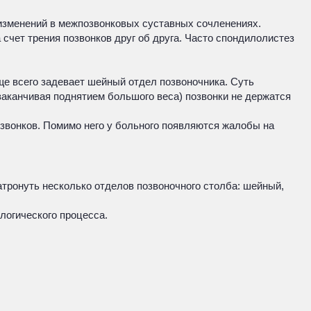
 изменений в межпозвонковых суставных сочленениях.
 счет трения позвонков друг об друга. Часто спондилолистез
ще всего задевает шейный отдел позвоночника. Суть
 заканчивая поднятием большого веса) позвонки не держатся
озвонков. Помимо него у больного появляются жалобы на
атронуть несколько отделов позвоночного столба: шейный,
логического процесса.