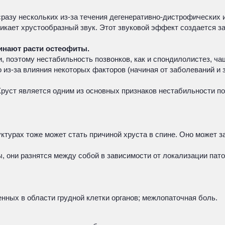
разу нескольких из-за течения дегенеративно-дистрофических
икает хрустообразный звук. Этот звуковой эффект создается за
инают расти остеофиты.
, поэтому нестабильность позвонков, как и спондилолистез, ча
о из-за влияния некоторых факторов (начиная от заболеваний и
Хруст является одним из основных признаков нестабильности п
турах тоже может стать причиной хруста в спине. Оно может з
, они разнятся между собой в зависимости от локализации пато
нных в области грудной клетки органов; межлопаточная боль.