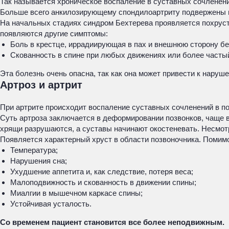
Так называется хроническое воспаление в суставных сочленени
Больше всего анкилозирующему спондилоартриту подвержены муж
На начальных стадиях синдром Бехтерева проявляется похруст
появляются другие симптомы:
Боль в крестце, иррадиирующая в пах и внешнюю сторону бе
Скованность в спине при любых движениях или более частый
Эта болезнь очень опасна, так как она может привести к нару
Артроз и артрит
При артрите происходит воспаление суставных сочленений в по
Суть артроза заключается в деформировании позвонков, чаще 
хрящи разрушаются, а суставы начинают окостеневать. Несмотр
Появляется характерный хруст в области позвоночника. Помимо
Температура;
Нарушения сна;
Ухудшение аппетита и, как следствие, потеря веса;
Малоподвижность и скованность в движении спины;
Миалгии в мышечном каркасе спины;
Устойчивая усталость.
Со временем пациент становится все более неподвижным.