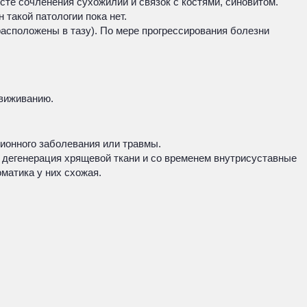
сте сочленения сухожилий и связок с костями, синовитом.
такой патологии пока нет.
асположены в тазу). По мере прогрессирования болезни
движиванию.
ионного заболевания или травмы.
т дегенерация хрящевой ткани и со временем внутрисуставные
матика у них схожая.