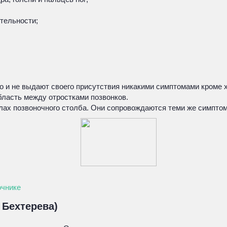
тельности;
о и не выдают своего присутствия никакими симптомами кроме 
бласть между отростками позвонков.
лах позвоночного столба. Они сопровождаются теми же симптома
очнике
Бехтерева)