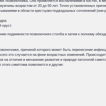
ях позвоночника. Оно проявляется воспалениями в костях, в ме
чины возрастом от 20 до 50 лет. Точно установленных причин 
ываниями в области крестцово-подвздошных сочленений (они р
дра;
 хруст.
шению подвижности позвоночного столба и затем к полному обез
звоночнике, причиной которого может быть перенесение инфекц
всего это случается на фоне возрастных изменений. Происходи
я на отличия в механизме развития и природе патологий симпто
 этого симптома появляются и другие: