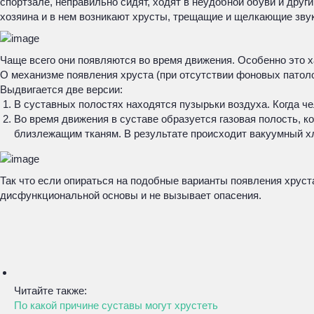
спортзале, неправильно сидят, ходят в неудобной обуви и друг
хозяина и в нем возникают хрусты, трещащие и щелкающие звук
Чаще всего они появляются во время движения. Особенно это ха
О механизме появления хруста (при отсутствии фоновых патолог
Выдвигается две версии:
В суставных полостях находятся пузырьки воздуха. Когда ч
Во время движения в суставе образуется газовая полость, 
близлежащим тканям. В результате происходит вакуумный хл
Так что если опираться на подобные варианты появления хруста 
дисфункциональной основы и не вызывает опасения.
Читайте также:
По какой причине суставы могут хрустеть