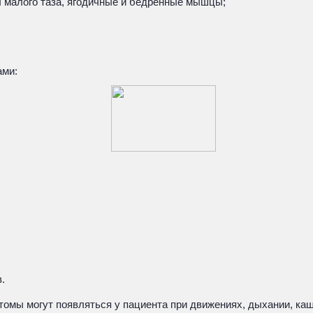
ы малого таза, ягодичные и бедренные мышцы;
ами:
.
томы могут появляться у пациента при движениях, дыхании, ка