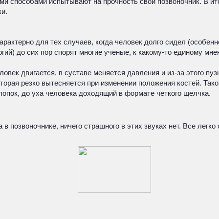
ими способами испытывают на прочность свой позвоночник. В ито
и.
рактерно для тех случаев, когда человек долго сидел (особенно
ий) до сих пор спорят многие ученые, к какому-то единому мне
еловек двигается, в суставе меняется давления и из-за этого 
которая резко вытесняется при изменении положения костей. Та
опок, до уха человека доходящий в формате четкого щелчка.
в позвоночнике, ничего страшного в этих звуках нет. Все легко