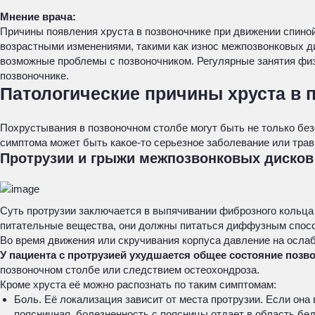
Мнение врача:
Причины появления хруста в позвоночнике при движении спиной
возрастными изменениями, такими как износ межпозвонковых ди
возможные проблемы с позвоночником. Регулярные занятия физи
позвоночнике.
Патологические причины хруста в 
Похрустывания в позвоночном столбе могут быть не только без
симптома может быть какое-то серьезное заболевание или трав
Протрузии и грыжи межпозвонковых дисков
Суть протрузии заключается в выпячивании фиброзного кольца 
питательные вещества, они должны питаться диффузным способ
Во время движения или скручивания корпуса давление на осла
У пациента с протрузией ухудшается общее состояние поз
позвоночном столбе или следствием остеохондроза.
Кроме хруста её можно распознать по таким симптомам:
Боль. Её локализация зависит от места протрузии. Если она
поясничная, болезненность с поясницы отдает в область бедр