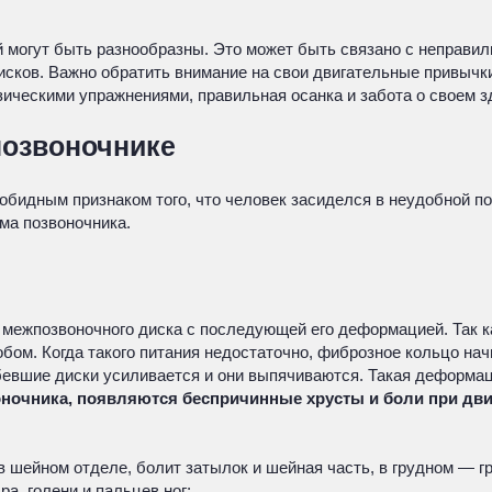
 могут быть разнообразны. Это может быть связано с неправиль
сков. Важно обратить внимание на свои двигательные привычки
ческими упражнениями, правильная осанка и забота о своем зд
позвоночнике
обидным признаком того, что человек засиделся в неудобной по
ма позвоночника.
межпозвоночного диска с последующей его деформацией. Так как
ом. Когда такого питания недостаточно, фиброзное кольцо на
бевшие диски усиливается и они выпячиваются. Такая деформац
воночника, появляются беспричинные хрусты и боли при дв
 в шейном отделе, болит затылок и шейная часть, в грудном — г
а, голени и пальцев ног;