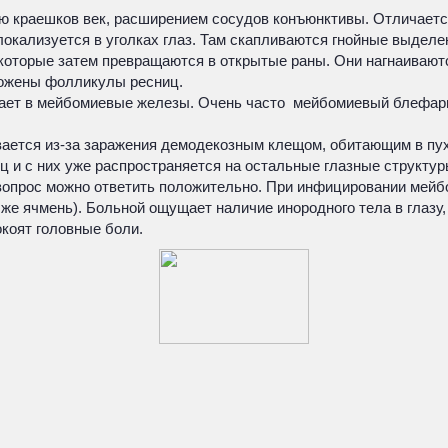
ю краешков век, расширением сосудов конъюнктивы. Отличается
локализуется в уголках глаз. Там скапливаются гнойные выделен
которые затем превращаются в открытые раны. Они нагнаиваютс
ложены фолликулы ресниц.
ает в мейбомиевые железы. Очень часто мейбомиевый блефарит
вается из-за заражения демодекозным клещом, обитающим в пухо
ц и с них уже распространяется на остальные глазные структур
 вопрос можно ответить положительно. При инфицировании мейб
 же ячмень). Больной ощущает наличие инородного тела в глазу
коят головные боли.