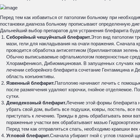
Перед тем как избавиться от патологии больному при необходи
постановки диагноза больному прописывают определенную дие
Дальнейший выбор препаратов для устранения блефарита буде
Себорейный чешуйчатый блефарит.
Этоn вид патологии тр
мази, гели для накладывания на очаги поражения. Сначала 
проводится обработка антисептиком (бриллиантовая зелень 
Обычно выписываемые офтальмологом поверхностные средс
Хлорамфеникол, Дибиомициновая. В запущенных случаях наз
лечении себорейного блефарита сочетание Гентамицина и Д
область конъюнктивы.
Язвенный блефарит.
Патологию начинают лечить с помощью
после размягчения удаляют корочки, гнойное отделяемое. П
сутки.
Демодекозный блефарит.
Лечение этой формы блефарита н
убрать свой дом, выбить все подушки, ковры, постель, все
приступать к лечению. Трижды в день обрабатывать веки ва
пораженные участки век обрабатывают мазью Гидрокортизон
Перед тем как отправляться спать, необходимо краешки век 
Угловой блефарит.
Сначала убирают гной с углов глазной 