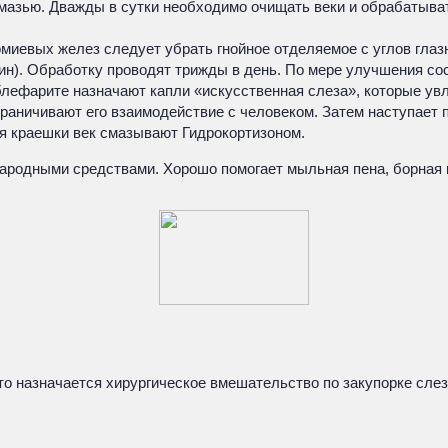
мазью. Дважды в сутки необходимо очищать веки и обрабатыват
миевых желез следует убрать гнойное отделяемое с углов глаз
н). Обработку проводят трижды в день. По мере улучшения со
лефарите назначают капли «искусственная слеза», которые ув
граничивают его взаимодействие с человеком. Затем наступает
я краешки век смазывают Гидрокортизоном.
ародными средствами. Хорошо помогает мыльная пена, борная к
то назначается хирургическое вмешательство по закупорке сле