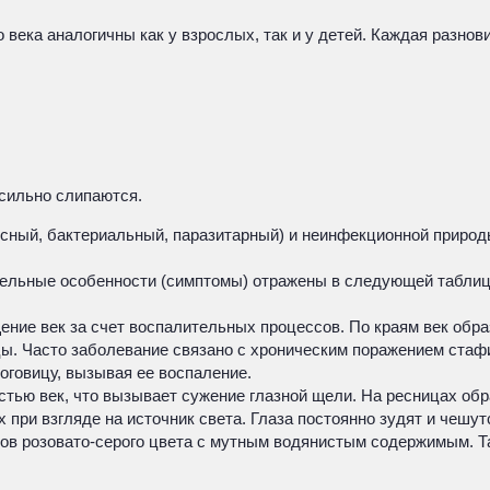
века аналогичны как у взрослых, так и у детей. Каждая разнов
 сильно слипаются.
ный, бактериальный, паразитарный) и неинфекционной природы 
тельные особенности (симптомы) отражены в следующей таблиц
ние век за счет воспалительных процессов. По краям век обр
цы. Часто заболевание связано с хроническим поражением ста
оговицу, вызывая ее воспаление.
стью век, что вызывает сужение глазной щели. На ресницах о
х при взгляде на источник света. Глаза постоянно зудят и чешут
ков розовато-серого цвета с мутным водянистым содержимым. 