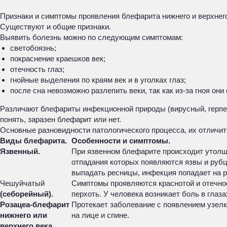
Признаки и симптомы проявления блефарита нижнего и верхнего 
Существуют и общие признаки.
Выявить болезнь можно по следующим симптомам:
светобоязнь;
покраснение краешков век;
отечность глаз;
гнойные выделения по краям век и в уголках глаз;
после сна невозможно разлепить веки, так как из-за гноя они
Различают блефариты инфекционной природы (вирусный, герпес
понять, заразен блефарит или нет.
Основные разновидности патологического процесса, их отличи
Виды блефарита.
Особенности и симптомы.
Язвенный.
При язвенном блефарите происходит утолще
отпадания которых появляются язвы и руб
выпадать ресницы, инфекция попадает на р
Чешуйчатый
Симптомы проявляются краснотой и отечно
(себорейный).
перхоть. У человека возникает боль в глаза
Розацеа-блефарит
Протекает заболевание с появлением узел
нижнего или
на лице и спине.
верхнего века.