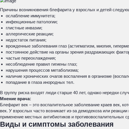
Причины возникновения блефарита у взрослых и детей следую
ослабление иммунитета;
инфекционные патологии;
глистные инвазии;
аллергические реакции;
недостаток питания;
врожденные заболевания глаз (астигматизм, миопия, гиперме
постоянное действие на органы зрения раздражающих фактор
частые переохлаждения;
несоблюдение правил гигиены глаз;
нарушения процессов метаболизма;
наличие хронических очагов воспаления в организме (воспа
попадание в глаза инородных тел.
В группу риска входят люди старше 40 лет, однако нередки сл
Мнение врача:
Блефарит век – это воспалительное заболевание краев век, кот
век. У взрослых часто возникает из-за демодекоза или реакции
применение местных антибиотиков и противовоспалительных сре
Виды и симптомы заболевания