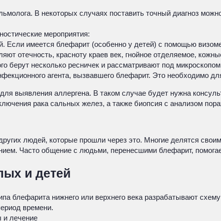
ьмолога. В некоторых случаях поставить точный диагноз можно
ностические мероприятия:
ей. Если имеется блефарит (особенно у детей) с помощью визом
ют отечность, красноту краев век, гнойное отделяемое, кожны
го берут несколько ресничек и рассматривают под микроскопо
нфекционного агента, вызвавшего блефарит. Это необходимо дл
для выявления аллергена. В таком случае будет нужна консуль
лючения рака сальных желез, а также биопсия с анализом пора
других людей, которые прошли через это. Многие делятся свои
анием. Часто общение с людьми, перенесшими блефарит, помогае
лых и детей
па блефарита нижнего или верхнего века разрабатывают схему 
период времени.
 и лечение