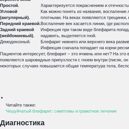
Простой.
Характеризуется покраснением и отечность
Угловой
Как можно понять из названия, воспаление 
(ангулярный).
плотными. На веках появляются трещинки, 
Передний краевой.
Воспаление век касается линии, где распо
Задний краевой
Инфекция при таком виде блефарита попад
(мейбомиевый).
надавить, выделяется гной.
Демодекозный.
Блефарит нижнего или верхнего века разви
Инфекция сначала попадает на корни ресни
Пациентов интересует, блефарит – это ячмень или нет? На это
появляются шаровидные припухлости с гноем внутри (писяк, он
некоторых случаях повышается общая температура тела, беспо
Читайте также:
Чешуйчатый блефарит: симптомы и грамотное лечение
Диагностика