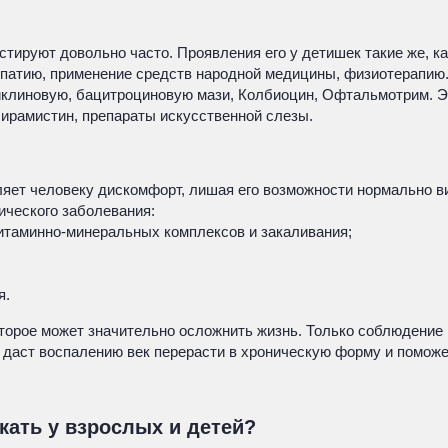
стируют довольно часто. Проявления его у детишек такие же, к
еопатию, применение средств народной медицины, физиотерапи
иклиновую, бацитроциновую мази, Колбиоцин, Офтальмотрим. Э
ирамистин, препараты искусственной слезы.
ляет человеку дискомфорт, лишая его возможности нормально 
ического заболевания:
итаминно-минеральных комплексов и закаливания;
я.
которое может значительно осложнить жизнь. Только соблюдение
 даст воспалению век перерасти в хроническую форму и поможе
кать у взрослых и детей?