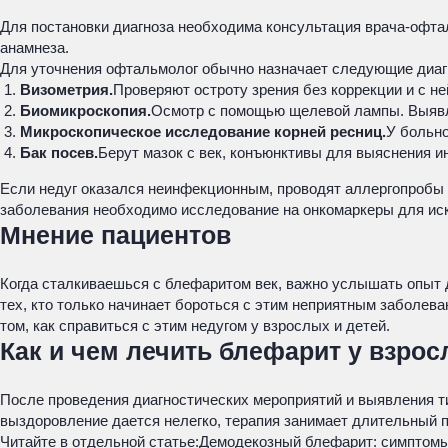
Для постановки диагноза необходима консультация врача-офтал
анамнеза.
Для уточнения офтальмолог обычно назначает следующие диаг
Визометрия.
Проверяют остроту зрения без коррекции и с н
Биомикроскопия.
Осмотр с помощью щелевой лампы. Выявля
Микроскопическое исследование корней ресниц.
У больно
Бак посев.
Берут мазок с век, конъюнктивы для выяснения и
Если недуг оказался неинфекционным, проводят аллергопробы 
заболевания необходимо исследование на онкомаркеры для иск
Мнение пациентов
Когда сталкиваешься с блефаритом век, важно услышать опыт 
тех, кто только начинает бороться с этим неприятным заболев
том, как справиться с этим недугом у взрослых и детей.
Как и чем лечить блефарит у взрос
После проведения диагностических мероприятий и выявления ти
выздоровление дается нелегко, терапия занимает длительный 
Читайте в отдельной статье:
Демодекозный блефарит: симптомы