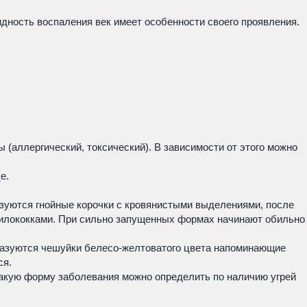
идность воспаления век имеет особенности своего проявления.
(аллергический, токсический). В зависимости от этого можно
е.
азуются гнойные корочки с кровянистыми выделениями, после
филококками. При сильно запущенных формах начинают обильно
бразуются чешуйки белесо-желтоватого цвета напоминающие
ся.
Такую форму заболевания можно определить по наличию угрей