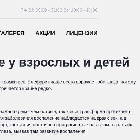
Пн-Сб: 09:00 - 21:00
Вс: 10:00 - 19:00
ГАЛЕРЕЯ
АКЦИИ
ЛИЦЕНЗИИ
е у взрослых и детей
ромки век. Блефарит чаще всего поражает оба глаза, потому
тречается крайне редко.
много реже, чем острые, так как острая форма протекает с
я заболевания воспаление наблюдается на краях век, а в
, заставляя постоянно притрагиваться к глазам, тереть их,
глаза, вызвав там развитие воспаления.