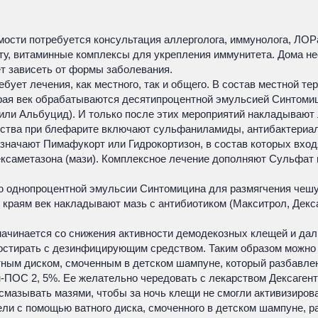
мости потребуется консультация аллерголога, иммунолога, ЛОРа
ту, витаминные комплексы для укрепления иммунитета. Дома н
т зависеть от формы заболевания.
ебует лечения, как местного, так и общего. В состав местной 
края век обрабатываются десятипроцентной эмульсией Синтомиц
или Альбуцид). И только после этих мероприятий накладывают 
тва при блефарите включают сульфаниламиды, антибактериаль
начают Пимафукорт или Гидрокортизон, в состав которых вход
ексаметазона (мази). Комплексное лечение дополняют Сульфат
 однопроцентной эмульсии Синтомицина для размягчения чешу
о краям век накладывают мазь с антибиотиком (Макситрол, Дек
ачинается со снижения активности демодекозных клещей и дал
 постирать с дезинфицирующим средством. Таким образом можн
тным диском, смоченным в детском шампуне, который разбавлен
-ПОС 2, 5%. Ее желательно чередовать с лекарством Дексаген
смазывать мазями, чтобы за ночь клещи не смогли активизиров
щели с помощью ватного диска, смоченного в детском шампуне,