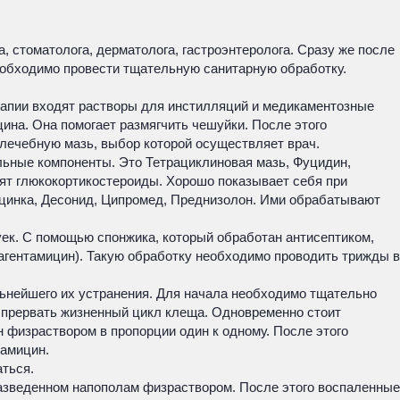
, стоматолога, дерматолога, гастроэнтеролога. Сразу же после
еобходимо провести тщательную санитарную обработку.
терапии входят растворы для инстилляций и медикаментозные
ина. Она помогает размягчить чешуйки. После этого
лечебную мазь, выбор которой осуществляет врач.
ные компоненты. Это Тетрациклиновая мазь, Фуцидин,
ят глюкокортикостероиды. Хорошо показывает себя при
 цинка, Десонид, Ципромед, Преднизолон. Ими обрабатывают
ек. С помощью спонжика, который обработан антисептиком,
сагентамицин). Такую обработку необходимо проводить трижды в
ьнейшего их устранения. Для начала необходимо тщательно
о прервать жизненный цикл клеща. Одновременно стоит
 физраствором в пропорции один к одному. После этого
тамицин.
аться.
 разведенном напополам физраствором. После этого воспаленные