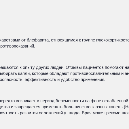
рствами от блефарита, относящимся к группе глюкокортикостер
противопоказаний.
ращаются к опыту других людей. Отзывы пациентов помогают н
о выбирать капли, которые обладают противовоспалительным и 
зопасность, эффективность и удобство применения.
ередко возникает в период беременности на фоне ослабленной
ства и запрещается применять большинство глазных капель (Но
роятность развития осложнений у плода. Врач может рекоменд