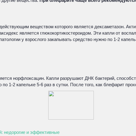
 другие вещества.
При блефарите чаще всего рекомендуются
действующим веществом которого является дексаметазон. Акти
сидекс является глюкокортикостероидом. Эти капли от воспал
тологии у взрослого закапывать средство нужно по 1-2 капельк
яется норфлоксацин. Капли разрушают ДНК бактерий, способст
по 1-2 капельке 5-6 раз в сутки. После того, как блефарит про
й: недорогие и эффективные