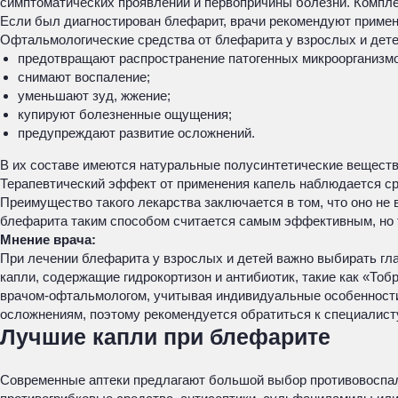
симптоматических проявлений и первопричины болезни. Компле
Если был диагностирован блефарит, врачи рекомендуют примен
Офтальмологические средства от блефарита у взрослых и дет
предотвращают распространение патогенных микроорганизмо
снимают воспаление;
уменьшают зуд, жжение;
купируют болезненные ощущения;
предупреждают развитие осложнений.
В их составе имеются натуральные полусинтетические веществ
Терапевтический эффект от применения капель наблюдается ср
Преимущество такого лекарства заключается в том, что оно не
блефарита таким способом считается самым эффективным, но т
Мнение врача:
При лечении блефарита у взрослых и детей важно выбирать г
капли, содержащие гидрокортизон и антибиотик, такие как «То
врачом-офтальмологом, учитывая индивидуальные особенности
осложнениям, поэтому рекомендуется обратиться к специалист
Лучшие капли при блефарите
Современные аптеки предлагают большой выбор противовоспал