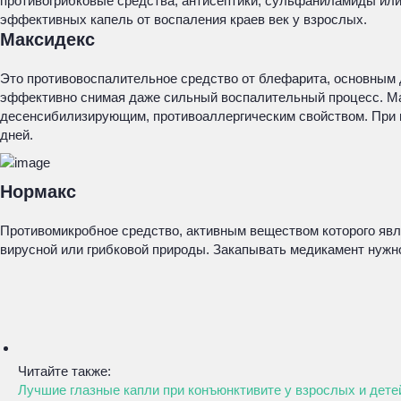
противогрибковые средства, антисептики, сульфаниламиды или
эффективных капель от воспаления краев век у взрослых.
Максидекс
Это противовоспалительное средство от блефарита, основным 
эффективно снимая даже сильный воспалительный процесс. Мак
десенсибилизирующим, противоаллергическим свойством. При па
дней.
Нормакс
Противомикробное средство, активным веществом которого явл
вирусной или грибковой природы. Закапывать медикамент нужно 
Читайте также:
Лучшие глазные капли при конъюнктивите у взрослых и дете