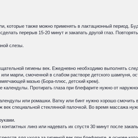
ли, которые также можно применять в лактационный период. Бу
сделать перерыв 15-20 минут и закапать другой глаз. Повторят
ной слезы.
тщательной гигиены век. Ежедневно необходимо выполнять сл
или марли, смоченной в слабом растворе детского шампуня, ос
азмягчающей мазью (Бора-плюс, детский крем).
 календулы. Протирать глаза при блефарите нужно от наружного
ендулы или ромашки. Ватку или бинт нужно хорошо смочить в р
ж век специальной стеклянной палочкой. Во время массажа нужн
руками.
контактных линз или надевать их спустя 30 минут после закапы
едств для ухода за гигиеной век при блефарите, в основе кот