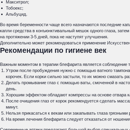
Макситрол;
Тобоекс;
Альбуцид.
Во время беременности чаще всего назначаются последние кап
капли средства в конъюнктивальный мешок одного глаза, затем 
на протяжении 3-5 дней, пока не наступят улучшения.
Дополнительно может рекомендоваться применение Искусствен
Рекомендации по гигиене век
Важным моментом в терапии блефарита является соблюдение 
Утром после пробуждения нужно с помощью ватного тампона 
корочек. Если корки сильно застыли, то их можно смазать р
Делать промывание глаз с помощью ваты, смоченной в настое
день.
Хорошим эффектом обладают компрессы на основе отвара кал
После очищения глаз от корок рекомендуется сделать масса
минут.
Нельзя прикасаться к векам или закапывать глаза грязными 
На время лечения блефарита следует отказаться от ношения 
Современные аптеки предлагают большой выбор специальных ср