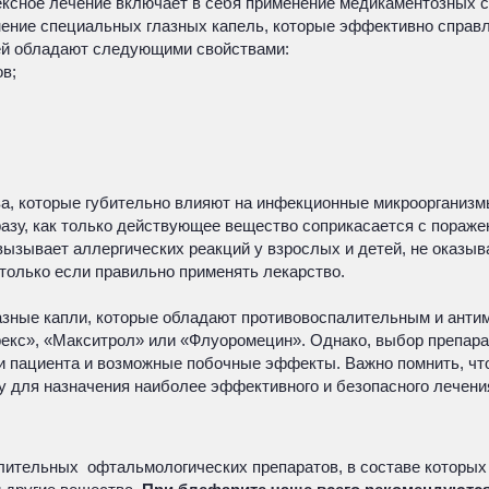
ксное лечение включает в себя применение медикаментозных ср
ение специальных глазных капель, которые эффективно справл
ей обладают следующими свойствами:
в;
а, которые губительно влияют на инфекционные микроорганизм
азу, как только действующее вещество соприкасается с пораже
 вызывает аллергических реакций у взрослых и детей, не оказы
олько если правильно применять лекарство.
лазные капли, которые обладают противовоспалительным и ант
брекс», «Макситрол» или «Флуоромецин». Однако, выбор препар
 пациента и возможные побочные эффекты. Важно помнить, что
у для назначения наиболее эффективного и безопасного лечени
ительных офтальмологических препаратов, в составе которых 