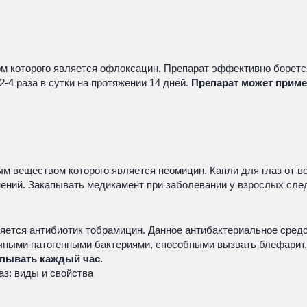
 которого является офлоксацин. Препарат эффективно боретс
-4 раза в сутки на протяжении 14 дней.
Препарат может прим
ым веществом которого является неомицин. Капли для глаз от
ний. Закапывать медикамент при заболевании у взрослых следуе
яется антибиотик тобрамицин. Данное антибактериальное средс
чными патогенными бактериями, способными вызвать блефарит. 
пывать каждый час.
аз: виды и свойства