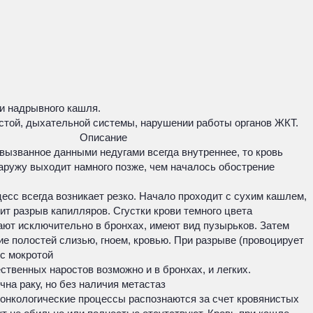
ии надрывного кашля.
стой, дыхательной системы, нарушении работы органов ЖКТ.
Описание
 вызванное данными недугами всегда внутреннее, то кровь
аружу выходит намного позже, чем началось обострение
сс всегда возникает резко. Начало проходит с сухим кашлем,
дит разрыв капилляров. Сгустки крови темного цвета
ают исключительно в бронхах, имеют вид пузырьков. Затем
е полостей слизью, гноем, кровью. При разрыве (провоцирует
с мокротой
твенных наростов возможно и в бронхах, и легких.
на раку, но без наличия метастаз
 онкологические процессы распознаются за счет кровянистых