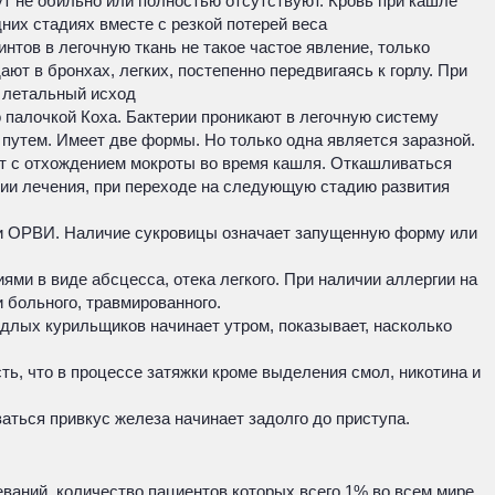
т не обильно или полностью отсутствуют. Кровь при кашле
них стадиях вместе с резкой потерей веса
нтов в легочную ткань не такое частое явление, только
ают в бронхах, легких, постепенно передвигаясь к горлу. При
– летальный исход
 палочкой Коха. Бактерии проникают в легочную систему
путем. Имеет две формы. Но только одна является заразной.
 с отхождением мокроты во время кашля. Откашливаться
вии лечения, при переходе на следующую стадию развития
или ОРВИ. Наличие сукровицы означает запущенную форму или
ми в виде абсцесса, отека легкого. При наличии аллергии на
 больного, травмированного.
длых курильщиков начинает утром, показывает, насколько
ь, что в процессе затяжки кроме выделения смол, никотина и
аться привкус железа начинает задолго до приступа.
ваний, количество пациентов которых всего 1% во всем мире.