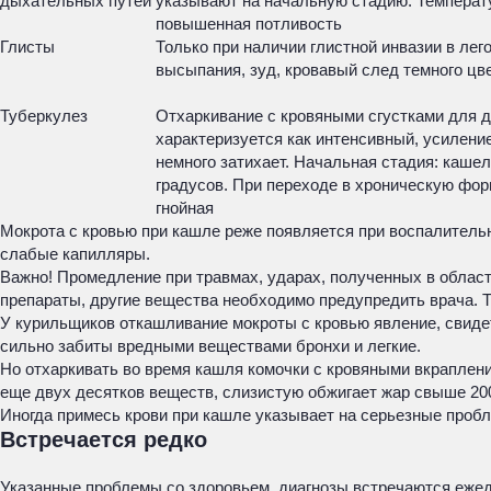
дыхательных путей
указывают на начальную стадию. Температу
повышенная потливость
Глисты
Только при наличии глистной инвазии в лег
высыпания, зуд, кровавый след темного цв
Туберкулез
Отхаркивание с кровяными сгустками для д
характеризуется как интенсивный, усилени
немного затихает. Начальная стадия: кашел
градусов. При переходе в хроническую фор
гнойная
Мокрота с кровью при кашле реже появляется при воспалитель
слабые капилляры.
Важно! Промедление при травмах, ударах, полученных в област
препараты, другие вещества необходимо предупредить врача. Та
У курильщиков откашливание мокроты с кровью явление, свиде
сильно забиты вредными веществами бронхи и легкие.
Но отхаркивать во время кашля комочки с кровяными вкраплени
еще двух десятков веществ, слизистую обжигает жар свыше 200
Иногда примесь крови при кашле указывает на серьезные пробл
Встречается редко
Указанные проблемы со здоровьем, диагнозы встречаются ежедн