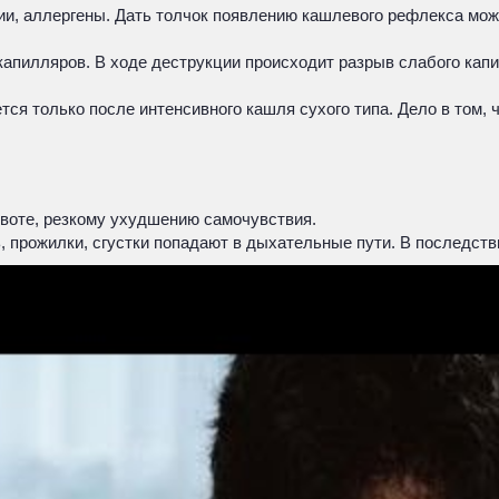
и, аллергены. Дать толчок появлению кашлевого рефлекса може
капилляров. В ходе деструкции происходит разрыв слабого кап
тся только после интенсивного кашля сухого типа. Дело в том, 
 рвоте, резкому ухудшению самочувствия.
ь, прожилки, сгустки попадают в дыхательные пути. В последст