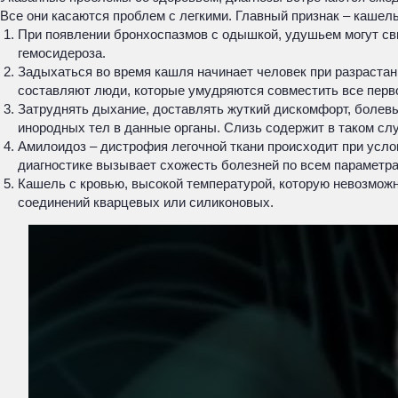
Все они касаются проблем с легкими. Главный признак – кашель 
При появлении бронхоспазмов с одышкой, удушьем могут сви
гемосидероза.
Задыхаться во время кашля начинает человек при разрастани
составляют люди, которые умудряются совместить все перв
Затруднять дыхание, доставлять жуткий дискомфорт, болевы
инородных тел в данные органы. Слизь содержит в таком слу
Амилоидоз – дистрофия легочной ткани происходит при усл
диагностике вызывает схожесть болезней по всем параметра
Кашель с кровью, высокой температурой, которую невозможн
соединений кварцевых или силиконовых.