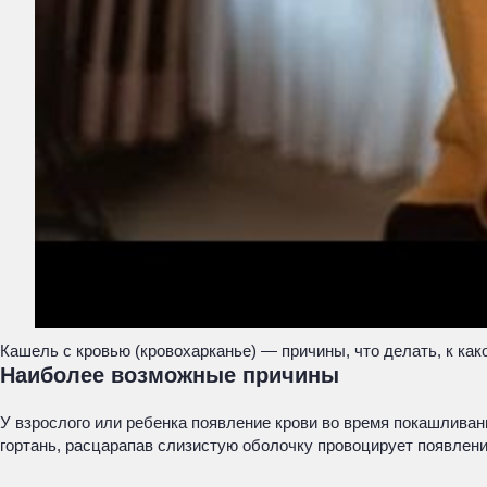
Кашель с кровью (кровохарканье) — причины, что делать, к как
Наиболее возможные причины
У взрослого или ребенка появление крови во время покашливан
гортань, расцарапав слизистую оболочку провоцирует появление