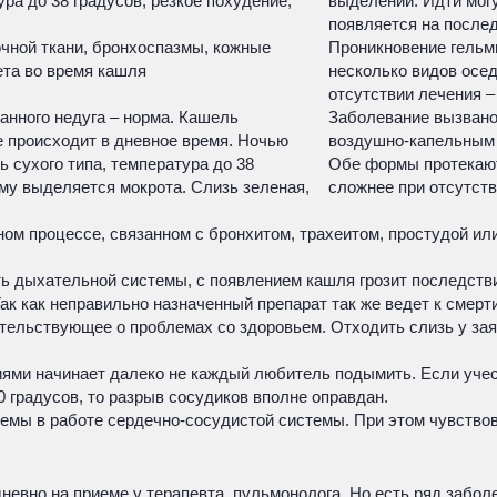
ра до 38 градусов, резкое похудение,
выделений. Идти могу
появляется на послед
очной ткани, бронхоспазмы, кожные
Проникновение гельми
ета во время кашля
несколько видов осед
отсутствии лечения 
анного недуга – норма. Кашель
Заболевание вызвано
е происходит в дневное время. Ночью
воздушно-капельным 
ь сухого типа, температура до 38
Обе формы протекают
му выделяется мокрота. Слизь зеленая,
сложнее при отсутст
ном процессе, связанном с бронхитом, трахеитом, простудой 
ь дыхательной системы, с появлением кашля грозит последствия
к как неправильно назначенный препарат так же ведет к смерти
тельствующее о проблемах со здоровьем. Отходить слизь у зая
ями начинает далеко не каждый любитель подымить. Если учест
 градусов, то разрыв сосудиков вполне оправдан.
емы в работе сердечно-сосудистой системы. При этом чувствов
евно на приеме у терапевта, пульмонолога. Но есть ряд заболе