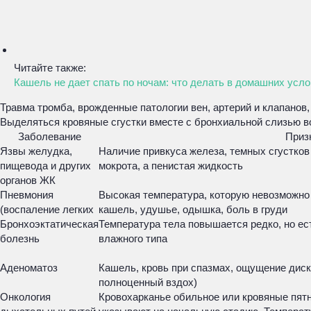
Читайте также:
Кашель не дает спать по ночам: что делать в домашних усло
Травма тромба, врожденные патологии вен, артерий и клапанов,
Выделяться кровяные сгустки вместе с бронхиальной слизью в
Заболевание
Приз
Язвы желудка,
Наличие привкуса железа, темных сгустков
пищевода и других
мокрота, а пенистая жидкость
органов ЖК
Пневмония
Высокая температура, которую невозможн
(воспаление легких
кашель, удушье, одышка, боль в груди
Бронхоэктатическая
Температура тела повышается редко, но ес
болезнь
влажного типа
Аденоматоз
Кашель, кровь при спазмах, ощущение дис
полноценный вздох)
Онкология
Кровохарканье обильное или кровяные пятн