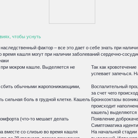
виях, чтобы уснуть
 наследственный фактор – все это дает о себе знать при налич
о время кашля могут при наличии заболеваний сердечно-сосуди
наки
 при мокром кашле. Выделяется не
Так как кровотечение
успевает запечься. Н
о сбить обычными жаропонижающими,
Воспалительный проце
за счет чего происхо
ть сильная боль в грудной клетке. Кашель
Бронхоэктазы возник
происходит наполнени
кашель) выделяются 
комфорта (что-то мешает делать
Появление доброкачес
Симптоматика идентич
а вместе со слизью во время кашля
На начальной стадии