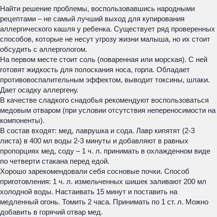
Найти решение проблемы, воспользовавшись народными
рецептами – не самый лучший выход для купирования
аллергического кашля у ребенка. Существует ряд проверенных
способов, которые не несут угрозу жизни малыша, но их стоит
обсудить с аллергологом.
На первом месте стоит соль (поваренная или морская). С ней
готовят жидкость для полоскания носа, горла. Обладает
противовоспалительным эффектом, выводит токсины, шлаки.
Дает осадку аллергену.
В качестве сладкого снадобья рекомендуют воспользоваться
медовым отваром (при условии отсутствия непереносимости на
компоненты).
В состав входят: мед, лаврушка и сода. Лавр кипятят (2-3
листа) в 400 мл воды 2-3 минуты и добавляют в равных
пропорциях мед, соду – 1 ч. л. принимать в охлажденном виде
по четверти стакана перед едой.
Хорошо зарекомендовали себя сосновые почки. Способ
приготовления: 1 ч. л. измельченных шишек заливают 200 мл
холодной воды. Настаивать 15 минут и поставить на
медленный огонь. Томить 2 часа. Принимать по 1 ст. л. Можно
добавить в горячий отвар мед.