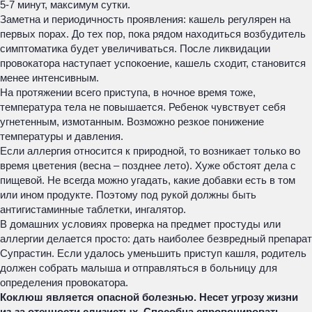
5-7 минут, максимум сутки.
Заметна и периодичность проявления: кашель регулярен на
первых порах. До тех пор, пока рядом находиться возбудитель
симптоматика будет увеличиваться. После ликвидации
провокатора наступает успокоение, кашель сходит, становится
менее интенсивным.
На протяжении всего приступа, в ночное время тоже,
температура тела не повышается. Ребенок чувствует себя
угнетенным, измотанным. Возможно резкое понижение
температуры и давления.
Если аллергия относится к природной, то возникает только во
время цветения (весна – позднее лето). Хуже обстоят дела с
пищевой. Не всегда можно угадать, какие добавки есть в том
или ином продукте. Поэтому под рукой должны быть
антигистаминные таблетки, ингалятор.
В домашних условиях проверка на предмет простуды или
аллергии делается просто: дать наиболее безвредный препарат
Супрастин. Если удалось уменьшить приступ кашля, родитель
должен собрать малыша и отправляться в больницу для
определения провокатора.
Коклюш является опасной болезнью. Несет угрозу жизни
из-за отечности слизистых. Способна спровоцировать