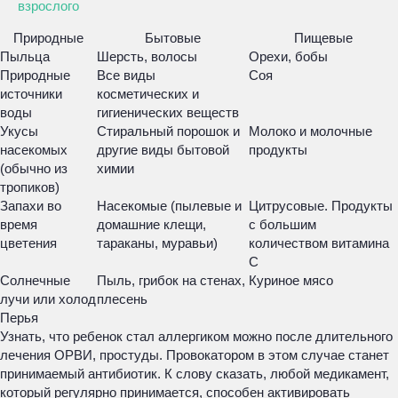
взрослого
Природные
Бытовые
Пищевые
Пыльца
Шерсть, волосы
Орехи, бобы
Природные
Все виды
Соя
источники
косметических и
воды
гигиенических веществ
Укусы
Стиральный порошок и
Молоко и молочные
насекомых
другие виды бытовой
продукты
(обычно из
химии
тропиков)
Запахи во
Насекомые (пылевые и
Цитрусовые. Продукты
время
домашние клещи,
с большим
цветения
тараканы, муравьи)
количеством витамина
С
Солнечные
Пыль, грибок на стенах,
Куриное мясо
лучи или холод
плесень
Перья
Узнать, что ребенок стал аллергиком можно после длительного
лечения ОРВИ, простуды. Провокатором в этом случае станет
принимаемый антибиотик. К слову сказать, любой медикамент,
который регулярно принимается, способен активировать