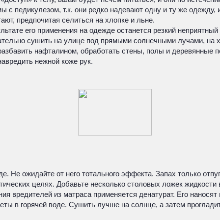
с педикулезом, т.к. они редко надевают одну и ту же одежду, 
ают, предпочитая селиться на хлопке и льне.
тате его применения на одежде останется резкий неприятный за
ательно сушить на улице под прямыми солнечными лучами, на 
азбавить нафталином, обработать стены, полы и деревянные по
навредить нежной коже рук.
. Не ожидайте от него тотального эффекта. Запах только отпуг
ических целях. Добавьте несколько столовых ложек жидкости в
ния вредителей из матраса применяется денатурат. Его наносят 
еты в горячей воде. Сушить лучше на солнце, а затем проглади