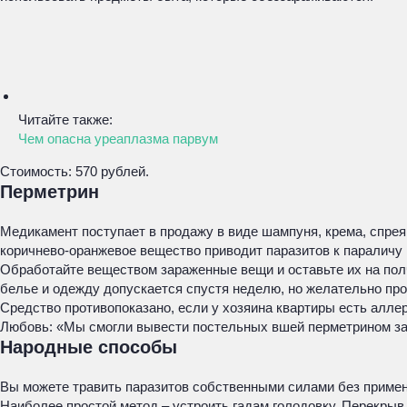
Читайте также:
Чем опасна уреаплазма парвум
Стоимость: 570 рублей.
Перметрин
Медикамент поступает в продажу в виде шампуня, крема, спрея
коричнево-оранжевое вещество приводит паразитов к параличу 
Обработайте веществом зараженные вещи и оставьте их на полч
белье и одежду допускается спустя неделю, но желательно про
Средство противопоказано, если у хозяина квартиры есть аллер
Любовь: «Мы смогли вывести постельных вшей перметрином за 
Народные способы
Вы можете травить паразитов собственными силами без примен
Наиболее простой метод – устроить гадам голодовку. Перекрыв 