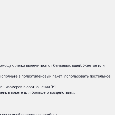
 помощью легко вылечиться от бельевых вшей. Желтое или
и спрячьте в полиэтиленовый пакет. Использовать постельное
ис –изомеров в соотношении 3:1.
ник в пакете для большего воздействия».
и семи дней полностью погибнут.