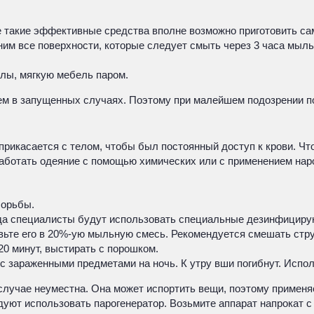
е такие эффективные средства вполне возможно приготовить са
 ним все поверхности, которые следует смыть через 3 часа мыл
олы, мягкую мебель паром.
чем в запущенных случаях. Поэтому при малейшем подозрении п
рикасается с телом, чтобы был постоянный доступ к крови. Что
аботать одеяние с помощью химических или с применением нар
борьбы.
огда специалисты будут использовать специальные дезинфицир
вьте его в 20%-ую мыльную смесь. Рекомендуется смешать стр
20 минут, выстирать с порошком.
с зараженными предметами на ночь. К утру вши погибнут. Испол
случае неуместна. Она может испортить вещи, поэтому применяе
ют использовать парогенератор. Возьмите аппарат напрокат с 