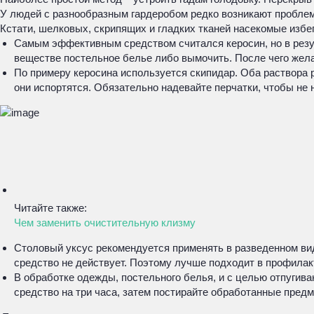
У людей с разнообразным гардеробом редко возникают проблемы 
Кстати, шелковых, скрипящих и гладких тканей насекомые избег
Самым эффективным средством считался керосин, но в резуль
веществе постельное белье либо вымочить. После чего жел
По примеру керосина используется скипидар. Оба раствора р
они испортятся. Обязательно надевайте перчатки, чтобы не 
Читайте также:
Чем заменить очистительную клизму
Столовый уксус рекомендуется применять в разведенном виде
средство не действует. Поэтому лучше подходит в профилакт
В обработке одежды, постельного белья, и с целью отпугива
средство на три часа, затем постирайте обработанные предм