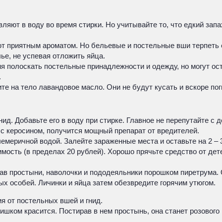
яют в воду во время стирки. Но учитывайте то, что едкий запа
 приятным ароматом. Но бельевые и постельные вши терпеть ег
ье, не успевая отложить яйца.
ия полоскать постельные принадлежности и одежду, но могут о
.
ите на тело лавандовое масло. Они не будут кусать и вскоре пог
. Добавьте его в воду при стирке. Главное не перепутайте с де
 керосином, получится мощный препарат от вредителей.
меричной водой. Залейте зараженные места и оставьте на 2 – 
мость (в пределах 20 рублей). Хорошо прячьте средство от де
в простыни, наволочки и пододеяльники порошком пиретрума. О
лых особей. Личинки и яйца затем обезвредите горячим утюгом.
я от постельных вшей и гнид.
ишком красится. Постирав в нем простынь, она станет розового 