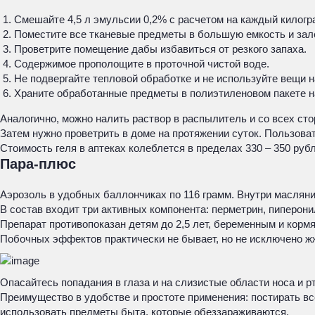
Смешайте 4,5 л эмульсии 0,2% с расчетом на каждый килогр
Поместите все тканевые предметы в большую емкость и залей
Проветрите помещение дабы избавиться от резкого запаха.
Содержимое прополощите в проточной чистой воде.
Не подвергайте тепловой обработке и не используйте вещи н
Храните обработанные предметы в полиэтиленовом пакете н
Аналогично, можно налить раствор в распылитель и со всех ст
Затем нужно проветрить в доме на протяжении суток. Пользоват
Стоимость геля в аптеках колеблется в пределах 330 – 350 рубл
Пара-плюс
Аэрозоль в удобных баллончиках по 116 грамм. Внутри масляни
В состав входит три активных компонента: перметрин, пиперони
Препарат противопоказан детям до 2,5 лет, беременным и кор
Побочных эффектов практически не бывает, но не исключено ж
Опасайтесь попадания в глаза и на слизистые области носа и 
Преимущество в удобстве и простоте применения: постирать вс
использовать предметы быта, которые обеззараживаются.