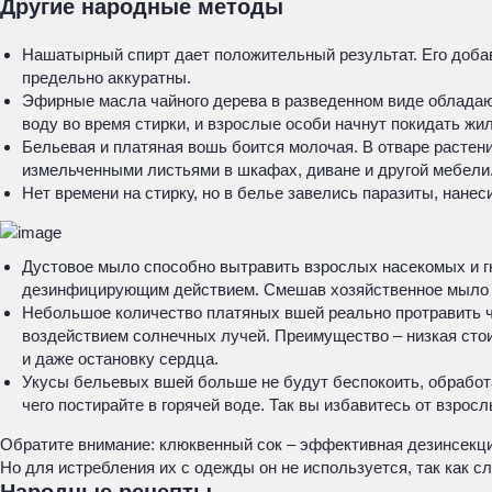
Другие народные методы
Нашатырный спирт дает положительный результат. Его добавл
предельно аккуратны.
Эфирные масла чайного дерева в разведенном виде обладают
воду во время стирки, и взрослые особи начнут покидать жил
Бельевая и платяная вошь боится молочая. В отваре растен
измельченными листьями в шкафах, диване и другой мебели
Нет времени на стирку, но в белье завелись паразиты, нанес
Дустовое мыло способно вытравить взрослых насекомых и гнид
дезинфицирующим действием. Смешав хозяйственное мыло с
Небольшое количество платяных вшей реально протравить че
воздействием солнечных лучей. Преимущество – низкая стои
и даже остановку сердца.
Укусы бельевых вшей больше не будут беспокоить, обработа
чего постирайте в горячей воде. Так вы избавитесь от взрос
Обратите внимание: клюквенный сок – эффективная дезинсекци
Но для истребления их с одежды он не используется, так как сл