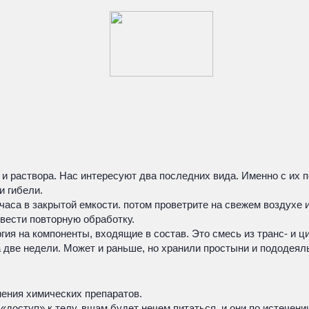
 и раствора. Нас интересуют два последних вида. Именно с их
и гибели.
аса в закрытой емкости. потом проветрите на свежем воздухе 
вести повторную обработку.
гия на компоненты, входящие в состав. Это смесь из транс- и ц
две недели. Может и раньше, но хранили простыни и пододеяль
ения химических препаратов.
«доступ» к телу, вшам будет нечем питаться, и они по истечени