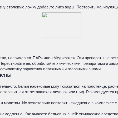
одну столовую ложку добавьте литр воды. Повторить манипуляц
тво, например «А-ПАР» или «Медифокс». Эти препараты не оста
Перестирайте ее, обработайте химическими препаратами и замо
рофилактику заражения платяными и головными вшами.
иены
ельного, белья насекомые могут оказаться на полотенце, расче
е заразиться от оставшихся личинок или гнид. Рекомендуется п
 и молитвы. Их желательно повторять ежедневно в комплексе с
 немедленно! Как вывести бельевых вшей: химические средств