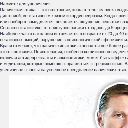
Нажмите для увеличения
Паническая атака — это состояние, когда в теле человека выд
дистонией, вегетативным кризом и кардионеврозом. Когда прои
или наоборот замедляется, появляется ощущение нехватки возд
Согласно статистике, от приступов паники страдают до 5 проце
Наиболее часто патология встречается в возрасте от 20 до 40
негативных эмоций, нарушение в психологической сфере жизни
Врачи отмечают, что панические атаки становятся все более 
этого состояния. Психотерапия, особенно когнитивно-поведенч
включая антидепрессанты и анксиолитики, может быть эффекти
и медитация, которые помогают справляться с тревожностью. В
увеличивает шансы на успешное преодоление панических атак.