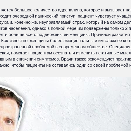
еляется большое количество адреналина, которое и вызывает п
сходит очередной панический приступ, пациент чувствует учащ
уха и, конечно же, неуправляемый страх, который на самом дел
нтов населения, однако в полной мере им подвержены только 2 п
 лет и больше всего подвержены ей женщины. Причиной развития
. Как известно, женщины более эмоциональны и им сложнее кон
распространенной проблемой в современном обществе. Специали
еская, помогает пациентам осознать и изменить негативные мы
вным в снижении симптомов. Врачи также рекомендуют практик
ажно, чтобы пациенты не оставались одни со своей проблемой 