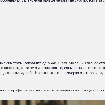
особенно актуально если раньше человек не смог постоять за с
ные симптомы, запомните одну очень важную вещь. Главное отли
ю личность, из-за чего и возникают подобные срывы. Некоторым
ся даже самому себе. Но это также от чрезмерного контроля на
ачестве профилактики, вы сможете улучшить своё эмоциональное