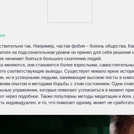
ние
йствительно так. Например, частая фобия – боязнь общества. Как
В итоге на подсознательном уровне он принял для себя решение
ек начинает бояться большого скопления людей.
о меняются, они становятся более взрослыми, самостоятельным
те соответствующие выводы. Существует немало ярких историй,
ми, но и успешными людьми, занимающие высокие посты в комп
воим опытом и методами борьбы с этим состоянием. Одни отмеч
льные упражнения, которые помогают успокоиться в момент прис
ошел через подобное. Также популярны методы медитации и йог
ь индивидуален, и то, что помогает одному, может не сработать