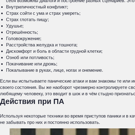
себя возможны диалоги и построение разных сценариев. Это 
Внутриличностный конфликт;
Страх сойти с ума и страх умереть;
Страх глотать пищу;
Удушье;
Отрешённость;
Головокружение;
Расстройства желудка и тошнота;
Дискомфорт и боль в области грудной клетки;
Озноб или потливость;
Покачивание или дрожь;
Покалывание в руках, лице, ногах и онемение.
Если вы испытываете панические атаки и вам знакомы те или и
своего состояния. Вы же наоборот чрезмерно контролируете сво
любящему человеку, это вводит в шок и в чём стыдно признать
Действия при ПА
Используя некоторые техники во время приступов паники и в к
не забывать про них и постоянно использовать.