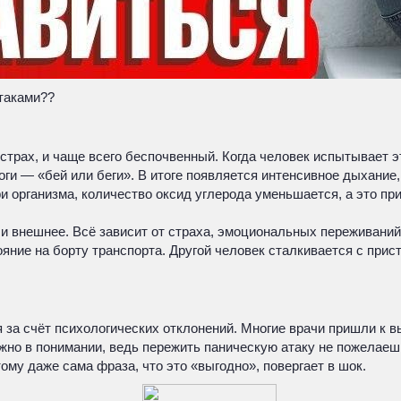
таками??
о страх, и чаще всего беспочвенный. Когда человек испытывает 
оги — «бей или беги». В итоге появляется интенсивное дыхание
ри организма, количество оксид углерода уменьшается, а это п
и внешнее. Всё зависит от страха, эмоциональных переживаний 
яние на борту транспорта. Другой человек сталкивается с прис
 за счёт психологических отклонений. Многие врачи пришли к в
жно в понимании, ведь пережить паническую атаку не пожелаешь
ому даже сама фраза, что это «выгодно», повергает в шок.