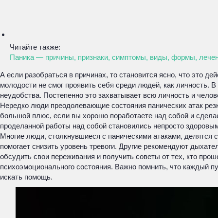
Читайте также:
Паника — причины, признаки, симптомы, виды, формы, лече
А если разобраться в причинах, то становится ясно, что это де
молодости не смог проявить себя среди людей, как личность. 
неудобства. Постепенно это захватывает всю личность и челов
Нередко люди преодолевающие состояния панических атак резк
большой плюс, если вы хорошо поработаете над собой и сделае
проделанной работы над собой становились непросто здоровы
Многие люди, столкнувшиеся с паническими атаками, делятся с
помогает снизить уровень тревоги. Другие рекомендуют дыхате
обсудить свои переживания и получить советы от тех, кто пр
психоэмоционального состояния. Важно помнить, что каждый пут
искать помощь.