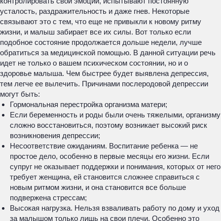
контролировать свои эмоции, испытывают постоянную
усталость, раздражительность и даже гнев. Некоторые
связывают это с тем, что еще не привыкли к новому ритму
жизни, и малыш забирает все их силы. Вот только если
подобное состояние продолжается дольше недели, лучше
обратиться за медицинской помощью. В данной ситуации речь
идет не только о вашем психическом состоянии, но и о
здоровье малыша. Чем быстрее будет выявлена депрессия,
тем легче ее вылечить. Причинами послеродовой депрессии
могут быть:
Гормональная перестройка организма матери;
Если беременность и роды были очень тяжелыми, организму
сложно восстановиться, поэтому возникает высокий риск
возникновения депрессии;
Несоответствие ожиданиям. Воспитание ребенка — не
простое дело, особенно в первые месяцы его жизни. Если
супруг не оказывает поддержки и понимания, которых от него
требует женщина, ей становится сложнее справиться с
новым ритмом жизни, и она становится все больше
подвержена стрессам;
Высокая нагрузка. Нельзя взваливать работу по дому и уход
за малышом только лишь на свои плечи. Особенно это