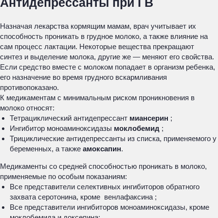
Антидепрессанты при ГВ
Назначая лекарства кормящим мамам, врач учитывает их
способность проникать в грудное молоко, а также влияние на
сам процесс лактации. Некоторые вещества прекращают
синтез и выделение молока, другие же — меняют его свойства.
Если средство вместе с молоком попадает в организм ребенка,
его назначение во время грудного вскармливания
противопоказано.
К медикаментам с минимальным риском проникновения в
молоко относят:
Тетрациклический антидепрессант
миансерин
;
Ингибитор моноаминоксидазы
моклобемид
;
Трициклические антидепрессанты из списка, применяемого у
беременных, а также
амоксапин
.
Медикаменты со средней способностью проникать в молоко,
применяемые по особым показаниям:
Все представители селективных ингибиторов обратного
захвата серотонина, кроме венлафаксина ;
Все представители ингибиторов моноаминоксидазы, кроме
моклобемида и доксепина;