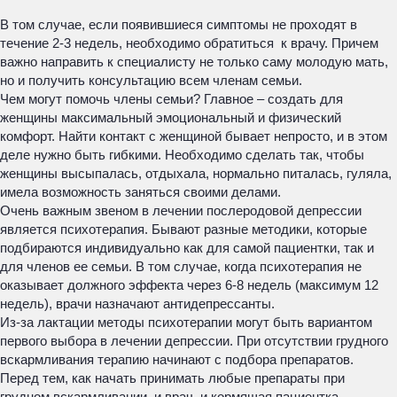
В том случае, если появившиеся симптомы не проходят в
течение 2-3 недель, необходимо обратиться к врачу. Причем
важно направить к специалисту не только саму молодую мать,
но и получить консультацию всем членам семьи.
Чем могут помочь члены семьи? Главное – создать для
женщины максимальный эмоциональный и физический
комфорт. Найти контакт с женщиной бывает непросто, и в этом
деле нужно быть гибкими. Необходимо сделать так, чтобы
женщины высыпалась, отдыхала, нормально питалась, гуляла,
имела возможность заняться своими делами.
Очень важным звеном в лечении послеродовой депрессии
является психотерапия. Бывают разные методики, которые
подбираются индивидуально как для самой пациентки, так и
для членов ее семьи. В том случае, когда психотерапия не
оказывает должного эффекта через 6-8 недель (максимум 12
недель), врачи назначают антидепрессанты.
Из-за лактации методы психотерапии могут быть вариантом
первого выбора в лечении депрессии. При отсутствии грудного
вскармливания терапию начинают с подбора препаратов.
Перед тем, как начать принимать любые препараты при
грудном вскармливании, и врач, и кормящая пациентка