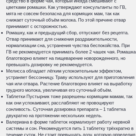
средство в форме чая, который иногда смешивают с
цветками ромашки. Как утверждают консультанты по ГВ,
мята не совсем безопасна для кормящих мам, так как
снижает суточный объём молока. По этой причине отвар
принимают с осторожностью.
Ромашку, как и предыдущий сбор, отпускают без рецепта.
Отвар принимают для снижения раздражительности,
нормализации сна, устранения чувства беспокойства. При
ГВ не рекомендуется принимать более 2 чашек чая. Ромашка
благотворно влияет на пищеварение новорожденного, но
превышать дозировку не рекомендуется.
Мелисса обладает лёгким успокоительным эффектом,
устраняет бессонницу. Траву используют для приготовления
чая или отвара. Растение благотворно влияет на выработку
грудного молока, увеличивая его суточный объём.
Таблетки Пустырник тоже разрешены кормящим мамам, так
как они успокаивают, расслабляют не провоцируют
сонливость. Суточная дозировка препарата – 1 таблетка
двукратно на протяжении нескольких недель.
Валериана в форме таблеток нормализует работу нервной
системы и сон. Рекомендуется пить 1 таблетку трёхкратно в
течение суток. Не стоит превышать дозу, которую определил