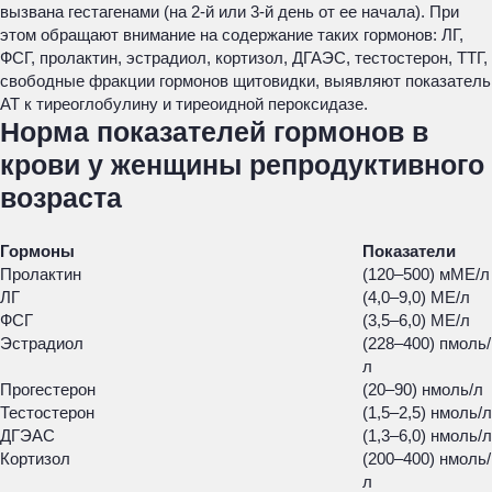
вызвана гестагенами (на 2-й или 3-й день от ее начала). При
этом обращают внимание на содержание таких гормонов: ЛГ,
ФСГ, пролактин, эстрадиол, кортизол, ДГАЭС, тестостерон, ТТГ,
свободные фракции гормонов щитовидки, выявляют показатель
АТ к тиреоглобулину и тиреоидной пероксидазе.
Норма показателей гормонов в
крови у женщины репродуктивного
возраста
Гормоны
Показатели
Пролактин
(120–500) мМЕ/л
ЛГ
(4,0–9,0) МЕ/л
ФСГ
(3,5–6,0) МЕ/л
Эстрадиол
(228–400) пмоль/
л
Прогестерон
(20–90) нмоль/л
Тестостерон
(1,5–2,5) нмоль/л
ДГЭАС
(1,3–6,0) нмоль/л
Кортизол
(200–400) нмоль/
л