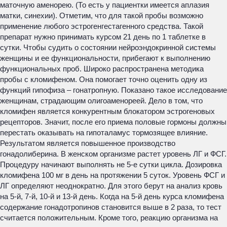
маточную аменорею. (То есть у пациентки имеется аплазия
матки, синехии). Отметим, что для такой пробы возможно
применение любого эстрогенгестагенного средства. Такой
препарат нужно принимать курсом 21 день по 1 таблетке в
сутки. Чтобы судить о состоянии нейроэндокринной системы
женщины и ее функциональности, прибегают к выполнению
функциональных проб. Широко распространена методика
пробы с кломифеном. Она помогает точно оценить одну из
функций гипофиза – гонатропную. Показано такое исследование
женщинам, страдающим олигоаменореей. Дело в том, что
кломифен является конкурентным блокатором эстрогеновых
рецепторов. Значит, после его приема половые гормоны должны
перестать оказывать на гипоталамус тормозящее влияние.
Результатом является повышенное производство
гонадолиберина. В женском организме растет уровень ЛГ и ФСГ.
Процедуру начинают выполнять не 5-е сутки цикла. Дозировка
кломифена 100 мг в день на протяжении 5 суток. Уровень ФСГ и
ЛГ определяют неоднократно. Для этого берут на анализ кровь
на 5-й, 7-й, 10-й и 13-й день. Когда на 5-й день курса кломифена
содержание гонадотропинов становится выше в 2 раза, то тест
считается положительным. Кроме того, реакцию организма на