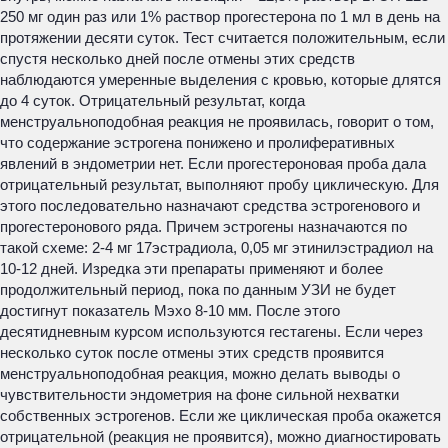
250 мг один раз или 1% раствор прогестерона по 1 мл в день на
протяжении десяти суток. Тест считается положительным, если
спустя несколько дней после отмены этих средств
наблюдаются умеренные выделения с кровью, которые длятся
до 4 суток. Отрицательный результат, когда
менструальноподобная реакция не проявилась, говорит о том,
что содержание эстрогена понижено и пролиферативных
явлений в эндометрии нет. Если прогестероновая проба дала
отрицательный результат, выполняют пробу циклическую. Для
этого последовательно назначают средства эстрогенового и
прогестеронового ряда. Причем эстрогены назначаются по
такой схеме: 2-4 мг 17эстрадиола, 0,05 мг этинилэстрадиол на
10-12 дней. Изредка эти препараты применяют и более
продолжительный период, пока по данным УЗИ не будет
достигнут показатель Мэхо 8-10 мм. После этого
десятидневным курсом используются гестагены. Если через
несколько суток после отмены этих средств проявится
менструальноподобная реакция, можно делать выводы о
чувствительности эндометрия на фоне сильной нехватки
собственных эстрогенов. Если же циклическая проба окажется
отрицательной (реакция не проявится), можно диагностировать