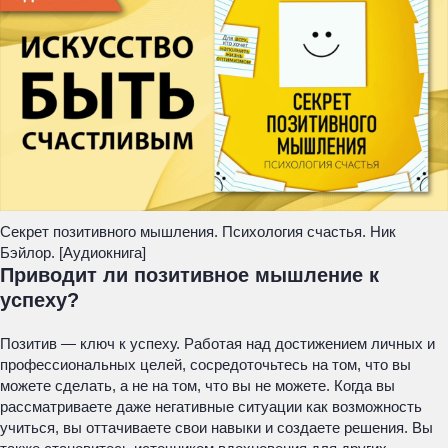
Секрет позитивного мышления. Психология счастья. Ник
Бэйлор. [Аудиокнига]
Приводит ли позитивное мышление к
успеху?
Позитив — ключ к успеху. Работая над достижением личных и
профессиональных целей, сосредоточьтесь на том, что вы
можете сделать, а не на том, что вы не можете. Когда вы
рассматриваете даже негативные ситуации как возможность
учиться, вы оттачиваете свои навыки и создаете решения. Вы