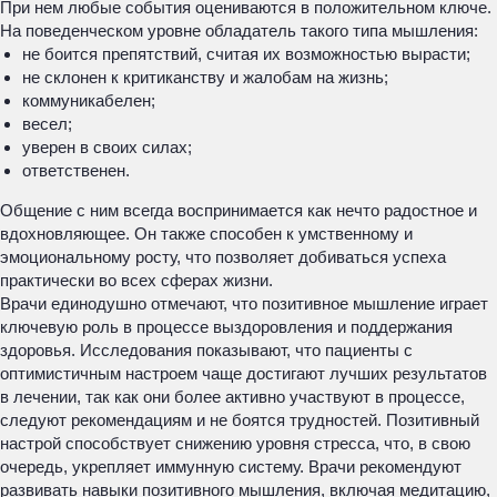
При нем любые события оцениваются в положительном ключе.
На поведенческом уровне обладатель такого типа мышления:
не боится препятствий, считая их возможностью вырасти;
не склонен к критиканству и жалобам на жизнь;
коммуникабелен;
весел;
уверен в своих силах;
ответственен.
Общение с ним всегда воспринимается как нечто радостное и
вдохновляющее. Он также способен к умственному и
эмоциональному росту, что позволяет добиваться успеха
практически во всех сферах жизни.
Врачи единодушно отмечают, что позитивное мышление играет
ключевую роль в процессе выздоровления и поддержания
здоровья. Исследования показывают, что пациенты с
оптимистичным настроем чаще достигают лучших результатов
в лечении, так как они более активно участвуют в процессе,
следуют рекомендациям и не боятся трудностей. Позитивный
настрой способствует снижению уровня стресса, что, в свою
очередь, укрепляет иммунную систему. Врачи рекомендуют
развивать навыки позитивного мышления, включая медитацию,