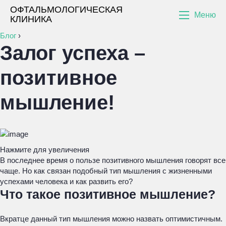
ОФТАЛЬМОЛОГИЧЕСКАЯ
Меню
КЛИНИКА
Блог
›
Залог успеха –
позитивное
мышление!
Нажмите для увеличения
В последнее время о пользе позитивного мышления говорят все
чаще. Но как связан подобный тип мышления с жизненными
успехами человека и как развить его?
Что такое позитивное мышление?
Вкратце данный тип мышления можно назвать оптимистичным.