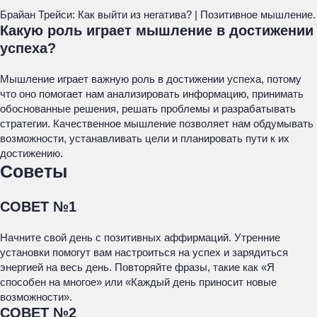
Брайан Трейси: Как выйти из негатива? | Позитивное мышление.
Какую роль играет мышление в достижении
успеха?
Мышление играет важную роль в достижении успеха, потому
что оно помогает нам анализировать информацию, принимать
обоснованные решения, решать проблемы и разрабатывать
стратегии. Качественное мышление позволяет нам обдумывать
возможности, устанавливать цели и планировать пути к их
достижению.
Советы
СОВЕТ №1
Начните свой день с позитивных аффирмаций. Утренние
установки помогут вам настроиться на успех и зарядиться
энергией на весь день. Повторяйте фразы, такие как «Я
способен на многое» или «Каждый день приносит новые
возможности».
СОВЕТ №2