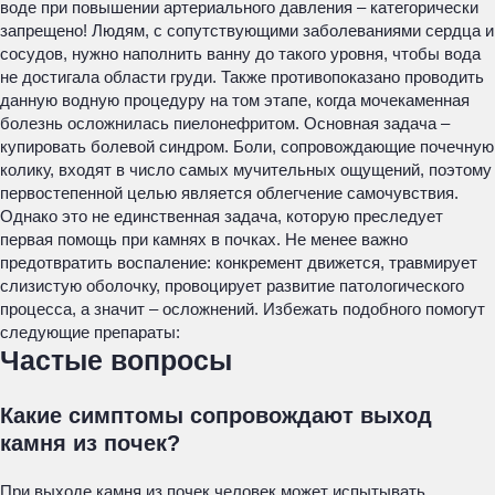
воде при повышении артериального давления – категорически
запрещено! Людям, с сопутствующими заболеваниями сердца и
сосудов, нужно наполнить ванну до такого уровня, чтобы вода
не достигала области груди. Также противопоказано проводить
данную водную процедуру на том этапе, когда мочекаменная
болезнь осложнилась пиелонефритом.
Основная задача –
купировать болевой синдром. Боли, сопровождающие почечную
колику, входят в число самых мучительных ощущений, поэтому
первостепенной целью является облегчение самочувствия.
Однако это не единственная задача, которую преследует
первая помощь при камнях в почках. Не менее важно
предотвратить воспаление: конкремент движется, травмирует
слизистую оболочку, провоцирует развитие патологического
процесса, а значит – осложнений. Избежать подобного помогут
следующие препараты:
Частые вопросы
Какие симптомы сопровождают выход
камня из почек?
При выходе камня из почек человек может испытывать