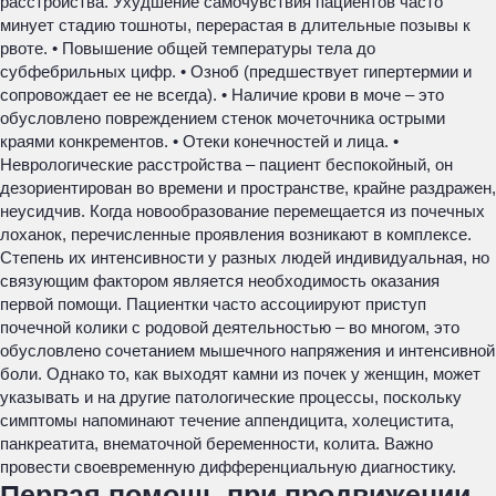
расстройства. Ухудшение самочувствия пациентов часто
минует стадию тошноты, перерастая в длительные позывы к
рвоте. • Повышение общей температуры тела до
субфебрильных цифр. • Озноб (предшествует гипертермии и
сопровождает ее не всегда). • Наличие крови в моче – это
обусловлено повреждением стенок мочеточника острыми
краями конкрементов. • Отеки конечностей и лица. •
Неврологические расстройства – пациент беспокойный, он
дезориентирован во времени и пространстве, крайне раздражен,
неусидчив. Когда новообразование перемещается из почечных
лоханок, перечисленные проявления возникают в комплексе.
Степень их интенсивности у разных людей индивидуальная, но
связующим фактором является необходимость оказания
первой помощи. Пациентки часто ассоциируют приступ
почечной колики с родовой деятельностью – во многом, это
обусловлено сочетанием мышечного напряжения и интенсивной
боли. Однако то, как выходят камни из почек у женщин, может
указывать и на другие патологические процессы, поскольку
симптомы напоминают течение аппендицита, холецистита,
панкреатита, внематочной беременности, колита. Важно
провести своевременную дифференциальную диагностику.
Первая помощь при продвижении