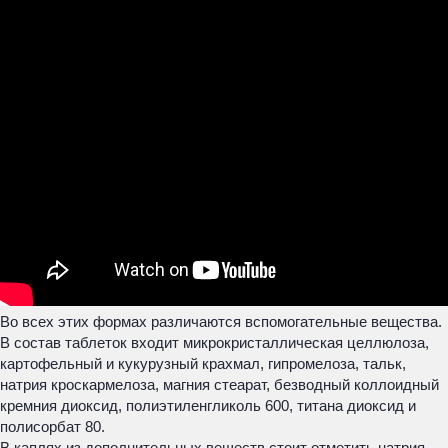
Во всех этих формах различаются вспомогательные вещества.
В состав таблеток входит микрокристаллическая целлюлоза,
картофельный и кукурузный крахмал, гипромелоза, тальк,
натрия кроскармелоза, магния стеарат, безводный коллоидный
кремния диоксид, полиэтиленгликоль 600, титана диоксид и
полисорбат 80.
В каплях из дополнительных веществ стоит отметить натрия