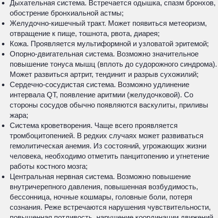
Дыхательная система. Встречается одышка, спазм бронхов,
обострение бронхиальной астмы;
Желудочно-кишечный тракт. Может появиться метеоризм,
отвращение к пище, тошнота, рвота, диарея;
Кожа. Проявляется мультиформной и узловатой эритемой;
Опорно-двигательная система. Возможно значительное
повышение тонуса мышц (вплоть до судорожного синдрома).
Может развиться артрит, тендинит и разрыв сухожилий;
Сердечно-сосудистая система. Возможно удлинение
интервала QT, появление аритмии (желудочковой). Со
стороны сосудов обычно появляются васкулиты, приливы
жара;
Система кроветворения. Чаще всего проявляется
тромбоцитопенией. В редких случаях может развиваться
гемолитическая анемия. Из состояний, угрожающих жизни
человека, необходимо отметить панцитопению и угнетение
работы костного мозга;
Центральная нервная система. Возможно повышение
внутричерепного давления, повышенная возбудимость,
бессонница, ночные кошмары, головные боли, потеря
сознания. Реже встречаются нарушения чувствительности,
повышенная потливость, нарушение координации движений,