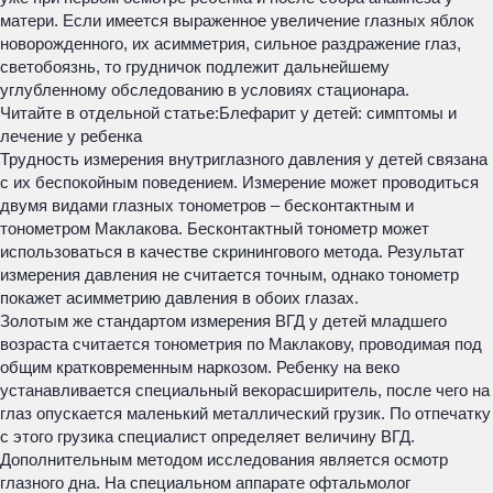
матери. Если имеется выраженное увеличение глазных яблок
новорожденного, их асимметрия, сильное раздражение глаз,
светобоязнь, то грудничок подлежит дальнейшему
углубленному обследованию в условиях стационара.
Читайте в отдельной статье:
Блефарит у детей: симптомы и
лечение у ребенка
Трудность измерения внутриглазного давления у детей связана
с их беспокойным поведением. Измерение может проводиться
двумя видами глазных тонометров – бесконтактным и
тонометром Маклакова. Бесконтактный тонометр может
использоваться в качестве скринингового метода. Результат
измерения давления не считается точным, однако тонометр
покажет асимметрию давления в обоих глазах.
Золотым же стандартом измерения ВГД у детей младшего
возраста считается тонометрия по Маклакову, проводимая под
общим кратковременным наркозом. Ребенку на веко
устанавливается специальный векорасширитель, после чего на
глаз опускается маленький металлический грузик. По отпечатку
с этого грузика специалист определяет величину ВГД.
Дополнительным методом исследования является осмотр
глазного дна. На специальном аппарате офтальмолог