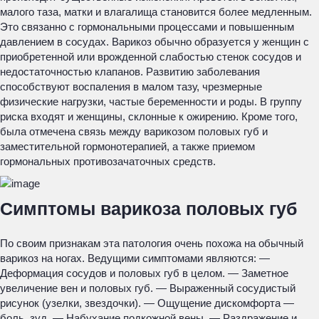
малого таза, матки и влагалища становится более медленным.
Это связанно с гормональными процессами и повышенным
давлением в сосудах. Варикоз обычно образуется у женщин с
приобретенной или врожденной слабостью стенок сосудов и
недостаточностью клапанов. Развитию заболевания
способствуют воспаления в малом тазу, чрезмерные
физические нагрузки, частые беременности и роды. В группу
риска входят и женщины, склонные к ожирению. Кроме того,
была отмечена связь между варикозом половых губ и
заместительной гормонотерапией, а также приемом
гормональных противозачаточных средств.
Симптомы варикоза половых губ
По своим признакам эта патология очень похожа на обычный
варикоз на ногах. Ведущими симптомами являются: —
Деформация сосудов и половых губ в целом. — Заметное
увеличение вен и половых губ. — Выраженный сосудистый
рисунок (узелки, звездочки). — Ощущение дискомфорта —
боль, зуд. — Набухание подкожной вены. — Раздражение и