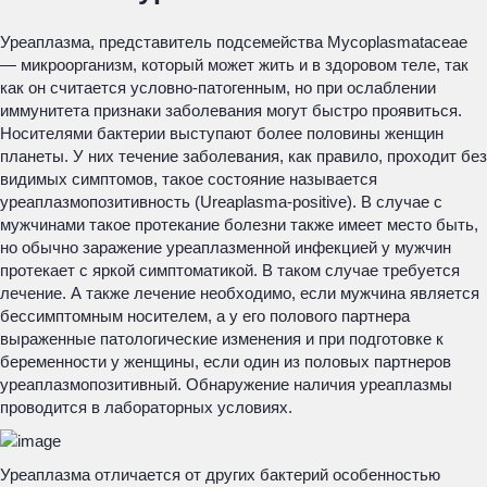
Уреаплазма, представитель подсемейства Mycoplasmataceae
— микроорганизм, который может жить и в здоровом теле, так
как он считается условно-патогенным, но при ослаблении
иммунитета признаки заболевания могут быстро проявиться.
Носителями бактерии выступают более половины женщин
планеты. У них течение заболевания, как правило, проходит без
видимых симптомов, такое состояние называется
уреаплазмопозитивность (Ureaplasma-positive). В случае с
мужчинами такое протекание болезни также имеет место быть,
но обычно заражение уреаплазменной инфекцией у мужчин
протекает с яркой симптоматикой. В таком случае требуется
лечение. А также лечение необходимо, если мужчина является
бессимптомным носителем, а у его полового партнера
выраженные патологические изменения и при подготовке к
беременности у женщины, если один из половых партнеров
уреаплазмопозитивный. Обнаружение наличия уреаплазмы
проводится в лабораторных условиях.
Уреаплазма отличается от других бактерий особенностью