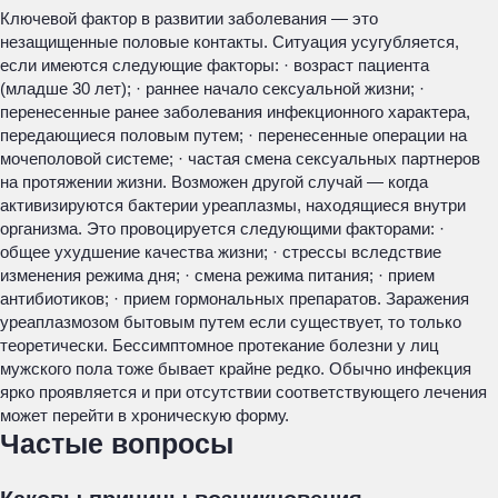
Ключевой фактор в развитии заболевания — это
незащищенные половые контакты. Ситуация усугубляется,
если имеются следующие факторы: · возраст пациента
(младше 30 лет); · раннее начало сексуальной жизни; ·
перенесенные ранее заболевания инфекционного характера,
передающиеся половым путем; · перенесенные операции на
мочеполовой системе; · частая смена сексуальных партнеров
на протяжении жизни. Возможен другой случай — когда
активизируются бактерии уреаплазмы, находящиеся внутри
организма. Это провоцируется следующими факторами: ·
общее ухудшение качества жизни; · стрессы вследствие
изменения режима дня; · смена режима питания; · прием
антибиотиков; · прием гормональных препаратов. Заражения
уреаплазмозом бытовым путем если существует, то только
теоретически. Бессимптомное протекание болезни у лиц
мужского пола тоже бывает крайне редко. Обычно инфекция
ярко проявляется и при отсутствии соответствующего лечения
может перейти в хроническую форму.
Частые вопросы