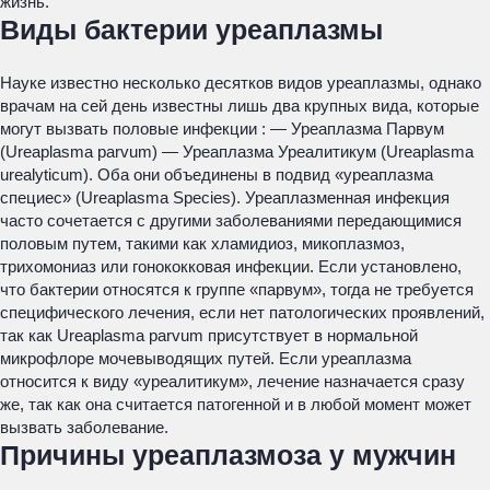
жизнь.
Виды бактерии уреаплазмы
Науке известно несколько десятков видов уреаплазмы, однако
врачам на сей день известны лишь два крупных вида, которые
могут вызвать половые инфекции : — Уреаплазма Парвум
(Ureaplasma parvum) — Уреаплазма Уреалитикум (Ureaplasma
urealyticum). Оба они объединены в подвид «уреаплазма
специес» (Ureaplasma Species). Уреаплазменная инфекция
часто сочетается с другими заболеваниями передающимися
половым путем, такими как хламидиоз, микоплазмоз,
трихомониаз или гонококковая инфекции. Если установлено,
что бактерии относятся к группе «парвум», тогда не требуется
специфического лечения, если нет патологических проявлений,
так как Ureaplasma parvum присутствует в нормальной
микрофлоре мочевыводящих путей. Если уреаплазма
относится к виду «уреалитикум», лечение назначается сразу
же, так как она считается патогенной и в любой момент может
вызвать заболевание.
Причины уреаплазмоза у мужчин