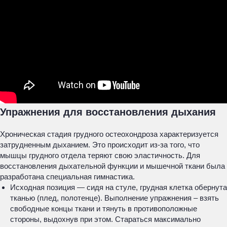
Упражнения для восстановления дыхания
Хроническая стадия грудного остеохондроза характеризуется
затрудненным дыханием. Это происходит из-за того, что
мышцы грудного отдела теряют свою эластичность. Для
восстановления дыхательной функции и мышечной ткани была
разработана специальная гимнастика.
Исходная позиция — сидя на стуле, грудная клетка обернута
тканью (плед, полотенце). Выполнение упражнения – взять
свободные концы ткани и тянуть в противоположные
стороны, выдохнув при этом. Стараться максимально