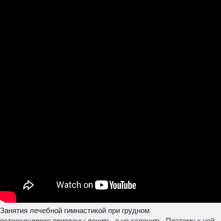
Занятия лечебной гимнастикой при грудном
остеохондрозе призваны лечить, а не калечить. Поэтому к ней