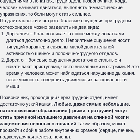
ощущениями в лопатках, груди вдоль позвоночника. Когда
человек начинает двигаться, выполнять гимнастические
упражнения, то боли могут стать сильнее.
По длительности и остроте болевые ощущения при грудном
остеохондрозе можно разделить на два вида:
Дорсалгия – боль возникает в спине между лопатками
длиться достаточно долго. Неприятные ощущения носят
тянущий характер и связаны малой двигательной
активностью шейно- и пояснично-грудного отделов.
Дорсаго – болевые ощущения достаточно сильные и
накатывают приступами, часто внезапными и острыми. В это
время у человека может наблюдаться нарушение дыхания,
невозможность совершить движение из-за скованности
мышц.
Позвоночник, проходящий через грудной отдел, имеет
достаточно узкий канал.
Любые, даже самые небольшие,
патологические образования (грыжи, протрузии) могут
стать причиной излишнего давления на спинной мозг и
защемления нервных окончаний.
Таким образом, может
произойти сбой в работе внутренних органов (сердце, печень,
поджелудочная железа, печень).