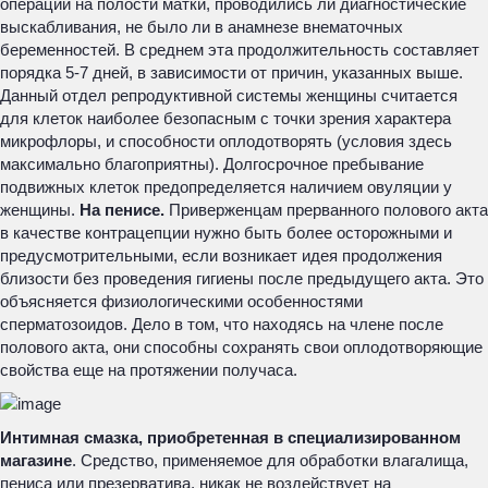
операции на полости матки, проводились ли диагностические
выскабливания, не было ли в анамнезе внематочных
беременностей. В среднем эта продолжительность составляет
порядка 5-7 дней, в зависимости от причин, указанных выше.
Данный отдел репродуктивной системы женщины считается
для клеток наиболее безопасным с точки зрения характера
микрофлоры, и способности оплодотворять (условия здесь
максимально благоприятны). Долгосрочное пребывание
подвижных клеток предопределяется наличием овуляции у
женщины.
На пенисе.
Приверженцам прерванного полового акта
в качестве контрацепции нужно быть более осторожными и
предусмотрительными, если возникает идея продолжения
близости без проведения гигиены после предыдущего акта. Это
объясняется физиологическими особенностями
сперматозоидов. Дело в том, что находясь на члене после
полового акта, они способны сохранять свои оплодотворяющие
свойства еще на протяжении получаса.
Интимная смазка, приобретенная в специализированном
магазине
. Средство, применяемое для обработки влагалища,
пениса или презерватива, никак не воздействует на