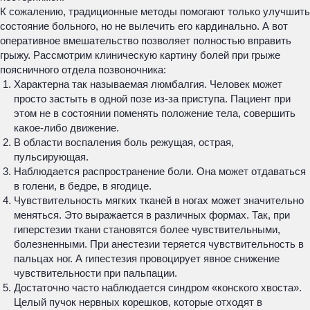
К сожалению, традиционные методы помогают только улучшить
состояние больного, но не вылечить его кардинально. А вот
оперативное вмешательство позволяет полностью вправить
грыжу. Рассмотрим клиническую картину болей при грыже
поясничного отдела позвоночника:
Характерна так называемая люмбалгия. Человек может
просто застыть в одной позе из-за приступа. Пациент при
этом не в состоянии поменять положение тела, совершить
какое-либо движение.
В области воспаления боль режущая, острая,
пульсирующая.
Наблюдается распространение боли. Она может отдаваться
в голени, в бедре, в ягодице.
Чувствительность мягких тканей в ногах может значительно
меняться. Это выражается в различных формах. Так, при
гиперстезии ткани становятся более чувствительными,
болезненными. При анестезии теряется чувствительность в
пальцах ног. А гипестезия провоцирует явное снижение
чувствительности при пальпации.
Достаточно часто наблюдается синдром «конского хвоста».
Целый пучок нервных корешков, которые отходят в