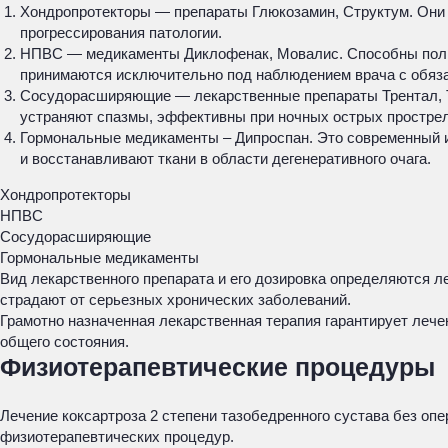
Хондропротекторы — препараты Глюкозамин, Структум. Они 
прогрессирования патологии.
НПВС — медикаменты Диклофенак, Мовалис. Способны полно
принимаются исключительно под наблюдением врача с обяза
Сосудорасширяющие — лекарственные препараты Трентал, Т
устраняют спазмы, эффективны при ночных острых простр
Гормональные медикаменты – Дипроспан. Это современный и
и восстанавливают ткани в области дегенеративного очага.
Хондропротекторы
НПВС
Сосудорасширяющие
Гормональные медикаменты
Вид лекарственного препарата и его дозировка определяются 
страдают от серьезных хронических заболеваний.
Грамотно назначенная лекарственная терапия гарантирует леч
общего состояния.
Физиотерапевтические процедуры
Лечение коксартроза 2 степени тазобедренного сустава без оп
физиотерапевтических процедур.