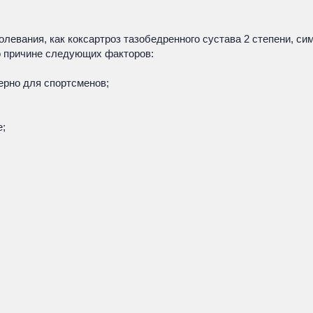
левания, как коксартроз тазобедренного сустава 2 степени, си
о причине следующих факторов:
ерно для спортсменов;
е;