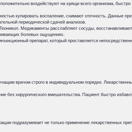
положительно воздействуют на хрящи всего организма, быстро
стью купировать воспаление, снимают отечность. Данные пре
тельной периодической сдачей анализов.
еоникол. Медикаменты расслабляют сосуды, восстанавливают 
еливающих болевых ощущениях.
нъекционный препарат, который проставляется непосредственн
лечащим врачом строго в индивидуальном порядке. Лекарственн
ение без хирургического вмешательства. Пациент быстро избав
ерации подразумевает не только применение лекарственных пре