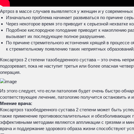
Артроз в массе случаев выявляется у женщин и у современных
Изначально проблема начинает развиваться по причине серь
Через некоторое время это приводит к серьезной нехватке к
Подобное кислородное голодание приводит к накоплению ра
вызывает их последующее полное разрушение.
По причине стремительного истончения хрящей в процессе о
к стремительному появлению таких неприятных образований,
Коксартроз 2 степени тазобедренного сустава – это очень непр
подозревает, пока не наступит третья или более опасная четв
операция.
Из этого следует, что если патология будет очень быстро обна
соответствующее лечение, патологию получится остановить и и
Мнение врача:
Коксартроз тазобедренного сустава 2 степени может быть усп
также применение противовоспалительных и обезболивающих п
эффективными методами являются аппликации с грязями и мин
врача и поддержание здорового образа жизни способствуют ус