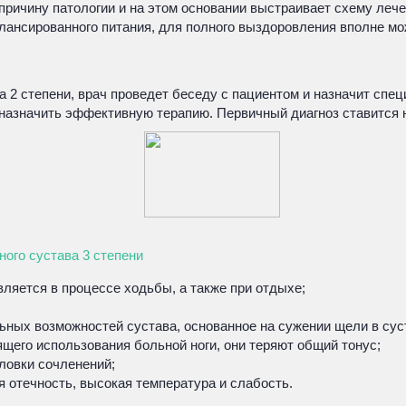
причину патологии и на этом основании выстраивает схему леч
алансированного питания, для полного выздоровления вполне м
ва 2 степени, врач проведет беседу с пациентом и назначит сп
назначить эффективную терапию. Первичный диагноз ставится н
ого сустава 3 степени
ляется в процессе ходьбы, а также при отдыхе;
ьных возможностей сустава, основанное на сужении щели в сус
его использования больной ноги, они теряют общий тонус;
ловки сочленений;
я отечность, высокая температура и слабость.