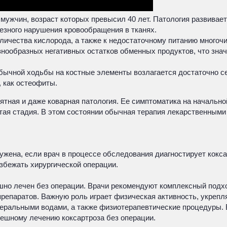
 мужчин, возраст которых превысил 40 лет. Патология развива
езного нарушения кровообращения в тканях.
оличества кислорода, а также к недостаточному питанию многоч
знообразных негативных остатков обменных продуктов, что зна
бычной ходьбы на костные элементы возлагается достаточно се
 как остеофиты.
иятная и даже коварная патология. Ее симптоматика на начально
ертая стадия. В этом состоянии обычная терапия лекарственным
ружена, если врач в процессе обследования диагностирует кокс
збежать хирургической операции.
ешно лечен без операции. Врачи рекомендуют комплексный под
репаратов. Важную роль играет физическая активность, укре
еральными водами, а также физиотерапевтические процедуры. 
пешному лечению коксартроза без операции.