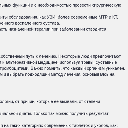
ельных функций и с необходимостью провести хирургическую
анты обследования, как УЗИ, более современные МТР и КТ,
женного воспаленного сустава.
сть назначенной терапии при заболевании отводится
 собственный путь к лечению. Некоторые люди предпочитают
я к альтернативной медицине, используя травы, суставные
 тромбоцитами. Важно помнить, что каждый организм уникален,
чом и выбрать подходящий метод лечения, основываясь на
огии, от причин, которые ее вызвали, от степени
иальной диеты. Только так можно получить результат
я на таких категориях современных таблеток и уколов, как: