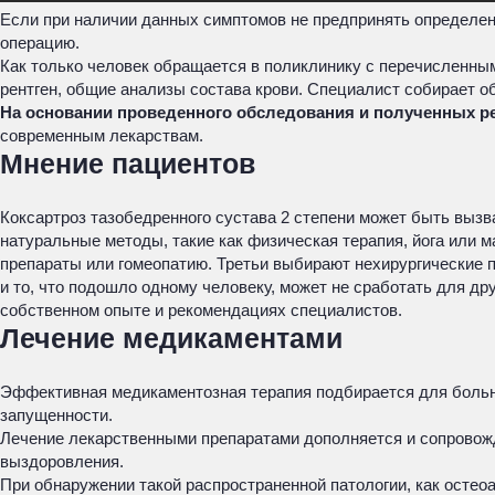
Если при наличии данных симптомов не предпринять определен
операцию.
Как только человек обращается в поликлинику с перечисленным
рентген, общие анализы состава крови. Специалист собирает о
На основании проведенного обследования и полученных ре
современным лекарствам.
Мнение пациентов
Коксартроз тазобедренного сустава 2 степени может быть выз
натуральные методы, такие как физическая терапия, йога или 
препараты или гомеопатию. Третьи выбирают нехирургические п
и то, что подошло одному человеку, может не сработать для д
собственном опыте и рекомендациях специалистов.
Лечение медикаментами
Эффективная медикаментозная терапия подбирается для больных
запущенности.
Лечение лекарственными препаратами дополняется и сопровож
выздоровления.
При обнаружении такой распространенной патологии, как остеоа