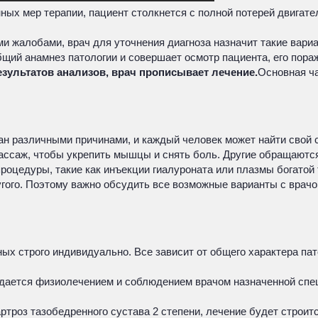
ных мер терапии, пациент столкнется с полной потерей двигат
и жалобами, врач для уточнения диагноза назначит такие вари
бщий анамнез патологии и совершает осмотр пациента, его пора
зультатов анализов, врач прописывает лечение.
Основная ча
ван различными причинами, и каждый человек может найти свой
массаж, чтобы укрепить мышцы и снять боль. Другие обращаютс
роцедуры, такие как инъекции гиалуроната или плазмы богатой
ругого. Поэтому важно обсудить все возможные варианты с вра
 строго индивидуально. Все зависит от общего характера патол
дается физиолечением и соблюдением врачом назначенной спец
ртроз тазобедренного сустава 2 степени, лечение будет строитс