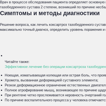
Врач в процессе обследования пациента определяет основную 
тазобедренного сустава 2 степени, возникший по причине несб
Симптомы и методы диагностики
Решение вопроса, как лечить коксартроз тазобедренного суста
максимально точный диагноз, определить уровень поражения и 
Читайте также:
Эффективное лечение без операции коксартроза тазобедренн
Ноющая, изматывающая колющая или острая боль, что прояв
Хромота, вызванная деформацией суставного элемента;
Резкое деформационное ограничение естественных двигател
Полное атрофирование мышц, возникающее по причине щадящ
При рентгене четко прослеживается неровность очертаний го
По причине воспалительного процесса у человека отмечаетс