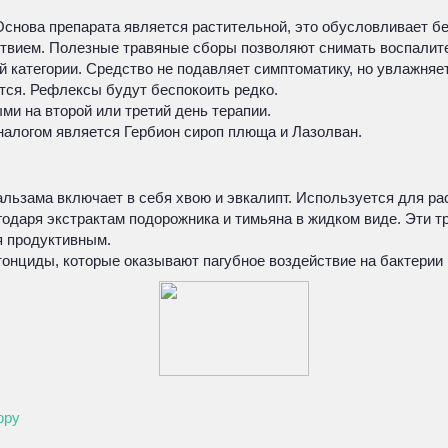
Основа препарата является растительной, это обусловливает б
твием. Полезные травяные сборы позволяют снимать воспалите
 категории. Средство не подавляет симптоматику, но увлажняе
тся. Рефлексы будут беспокоить редко.
ми на второй или третий день терапии.
налогом является Гербион сироп плюща и Лазолван.
льзама включает в себя хвою и эвкалипт. Используется для рас
одаря экстрактам подорожника и тимьяна в жидком виде. Эти т
я продуктивным.
итонциды, которые оказывают пагубное воздействие на бактерии
ору