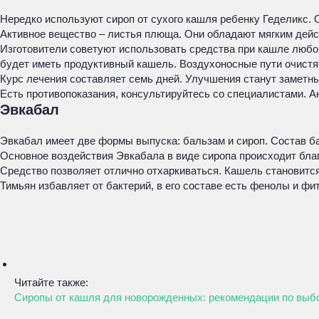
Нередко используют сироп от сухого кашля ребенку Геделикс. 
Активное вещество – листья плюща. Они обладают мягким дейс
Изготовители советуют использовать средства при кашле любой
будет иметь продуктивный кашель. Воздухоносные пути очистя
Курс лечения составляет семь дней. Улучшения станут заметны
Есть противопоказания, консультируйтесь со специалистами. А
Эвкабал
Эвкабал имеет две формы выпуска: бальзам и сироп. Состав ба
Основное воздействия Эвкабала в виде сиропа происходит благ
Средство позволяет отлично отхаркиваться. Кашель становитс
Тимьян избавляет от бактерий, в его составе есть фенолы и ф
Читайте также:
Сиропы от кашля для новорожденных: рекомендации по выб