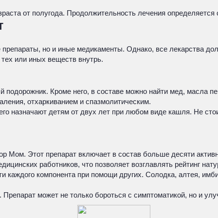
зраста от полугода. Продолжительность лечения определяется 
т
 препараты, но и иные медикаменты. Однако, все лекарства дол
 тех или иных веществ внутрь.
 подорожник. Кроме него, в составе можно найти мед, масла пе
аления, отхаркиванием и спазмолитическим.
 его назначают детям от двух лет при любом виде кашля. Не стои
р Мом. Этот препарат включает в состав больше десяти активн
ицинских работников, что позволяет возглавлять рейтинг нату
и каждого компонента при помощи других. Солодка, алтея, имб
 Препарат может не только бороться с симптоматикой, но и ул