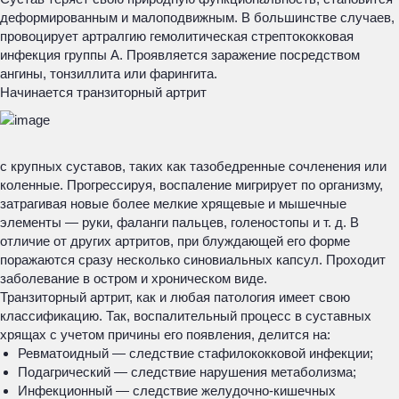
деформированным и малоподвижным. В большинстве случаев,
провоцирует артралгию гемолитическая стрептококковая
инфекция группы А. Проявляется заражение посредством
ангины, тонзиллита или фарингита.
Начинается транзиторный артрит
с крупных суставов, таких как тазобедренные сочленения или
коленные. Прогрессируя, воспаление мигрирует по организму,
затрагивая новые более мелкие хрящевые и мышечные
элементы — руки, фаланги пальцев, голеностопы и т. д. В
отличие от других артритов, при блуждающей его форме
поражаются сразу несколько синовиальных капсул. Проходит
заболевание в остром и хроническом виде.
Транзиторный артрит, как и любая патология имеет свою
классификацию. Так, воспалительный процесс в суставных
хрящах с учетом причины его появления, делится на:
Ревматоидный — следствие стафилококковой инфекции;
Подагрический — следствие нарушения метаболизма;
Инфекционный — следствие желудочно-кишечных