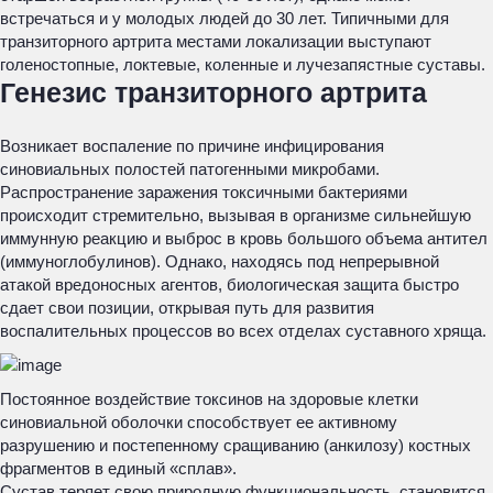
встречаться и у молодых людей до 30 лет. Типичными для
транзиторного артрита местами локализации выступают
голеностопные, локтевые, коленные и лучезапястные суставы.
Генезис транзиторного артрита
Возникает воспаление по причине инфицирования
синовиальных полостей патогенными микробами.
Распространение заражения токсичными бактериями
происходит стремительно, вызывая в организме сильнейшую
иммунную реакцию и выброс в кровь большого объема антител
(иммуноглобулинов). Однако, находясь под непрерывной
атакой вредоносных агентов, биологическая защита быстро
сдает свои позиции, открывая путь для развития
воспалительных процессов во всех отделах суставного хряща.
Постоянное воздействие токсинов на здоровые клетки
синовиальной оболочки способствует ее активному
разрушению и постепенному сращиванию (анкилозу) костных
фрагментов в единый «сплав».
Сустав теряет свою природную функциональность, становится