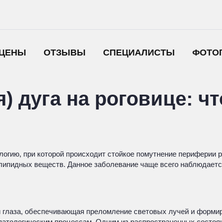
ЦЕНЫ
ОТЗЫВЫ
СПЕЦИАЛИСТЫ
ФОТО
) дуга на роговице: чт
огию, при которой происходит стойкое помутнение периферии р
липидных веществ. Данное заболевание чаще всего наблюдается
ти глаза, обеспечивающая преломление световых лучей и форм
патологическим процессам. Одним из распространенных состоян