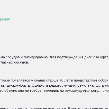
зрения
амма сосудов и липидограмма. Для подтверждения диагноза оф
глазных сосудов.
которое появляется у людей старше 70 лет и представляет собо
ает дискомфорта. Однако, в редких случаях, сенильная дуга м
что обычно оно не требует лечения, но рекомендуется регулярн
иента, поэтому в лечении не нуждается. В некоторых случаях м