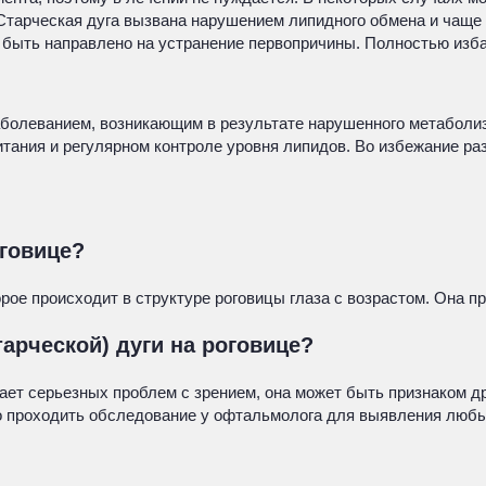
тарческая дуга вызвана нарушением липидного обмена и чаще в
 быть направлено на устранение первопричины. Полностью избав
заболеванием, возникающим в результате нарушенного метаболи
тания и регулярном контроле уровня липидов. Во избежание ра
оговице?
орое происходит в структуре роговицы глаза с возрастом. Она 
арческой) дуги на роговице?
вает серьезных проблем с зрением, она может быть признаком д
но проходить обследование у офтальмолога для выявления любы