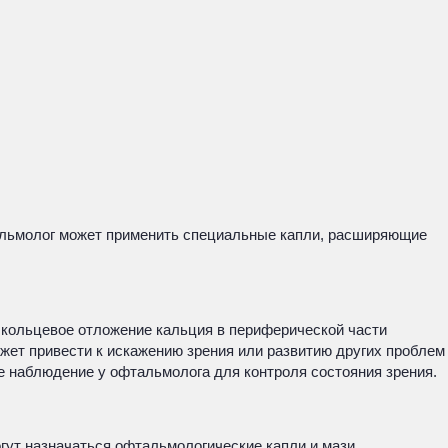
тальмолог может применить специальные капли, расширяющие
й кольцевое отложение кальция в периферической части
ожет привести к искажению зрения или развитию других проблем
ое наблюдение у офтальмолога для контроля состояния зрения.
огут назначаться офтальмологические капли и мази