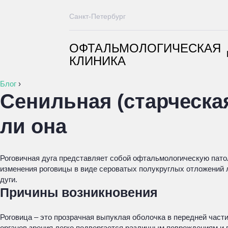
Санкт-Петербург
ОФТАЛЬМОЛОГИЧЕСКАЯ
КЛИНИКА
Блог
›
Сенильная (старческая
ли она
Роговичная дуга представляет собой офтальмологическую патол
изменения роговицы в виде сероватых полукруглых отложений 
дуги.
Причины возникновения
Роговица – это прозрачная выпуклая оболочка в передней час
органов зрения легко подвергается различным повреждениям и 