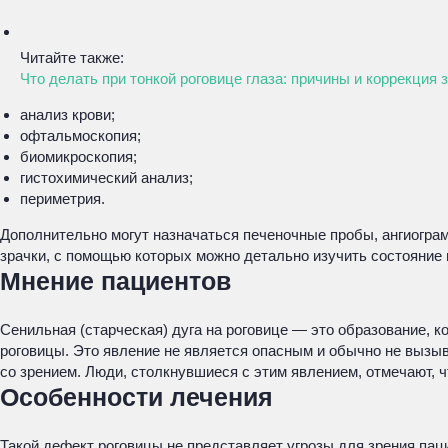
Читайте также:
Что делать при тонкой роговице глаза: причины и коррекция 
анализ крови;
офтальмоскопия;
биомикроскопия;
гистохимический анализ;
периметрия.
Дополнительно могут назначаться печеночные пробы, ангиогр
зрачки, с помощью которых можно детально изучить состояние 
Мнение пациентов
Сенильная (старческая) дуга на роговице — это образование, 
роговицы. Это явление не является опасным и обычно не вызыв
со зрением. Люди, столкнувшиеся с этим явлением, отмечают, 
Особенности лечения
Такой дефект роговицы не представляет угрозы для зрения пац