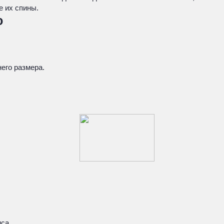
е их спины.
ю
него размера.
са.