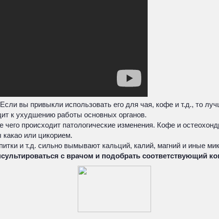
ли вы привыкли использовать его для чая, кофе и т.д., то лучш
дит к ухудшению работы основных органов.
е чего происходит патологические изменения. Кофе и остеохонд
ы какао или цикорием.
апитки и т.д. сильно вымывают кальций, калий, магний и иные ми
нсультироваться с врачом и подобрать соответствующий ко