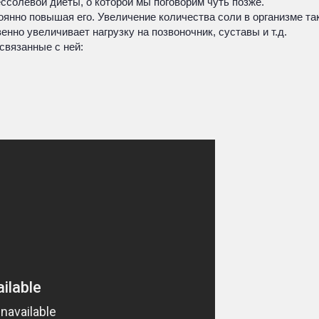
ссолевой диеты, о которой мы поговорим чуть позже.
оянно повышая его. Увеличение количества соли в организме т
нно увеличивает нагрузку на позвоночник, суставы и т.д.
связанные с ней: