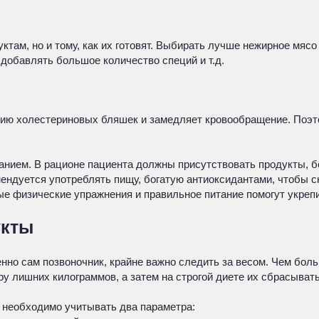
ам, но и тому, как их готовят. Выбирать лучше нежирное мясо и 
 добавлять большое количество специй и т.д.
анию холестериновых бляшек и замедляет кровообращение. Поэт
анием. В рационе пациента должны присутствовать продукты, б
ендуется употреблять пищу, богатую антиоксидантами, чтобы сн
ные физические упражнения и правильное питание помогут укреп
укты
енно сам позвоночник, крайне важно следить за весом. Чем бол
у лишних килограммов, а затем на строгой диете их сбрасыват
 необходимо учитывать два параметра: