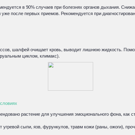
ендуется в 90% случаев при болезнях органов дыхания. Снижае
 уже после первых приемов. Рекомендуется при диагностирован
ссов, шалфей очищает кровь, выводит лишнюю жидкость. Помож
труальным циклом, климакс).
условиях
омендовано растение для улучшения эмоционального фона, как 
угревой сыпи, язв, фурункулов, травм кожи (раны, ожоги), про