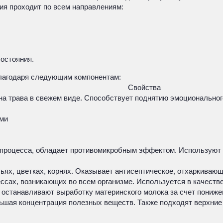
пия проходит по всем направлениям:
остояния.
благодаря следующим компонентам:
Свойства
на трава в свежем виде. Способствует поднятию эмоционально
ми
процесса, обладает противомикробным эффектом. Используют 
тьях, цветках, корнях. Оказывает антисептическое, отхаркиваю
сах, возникающих во всем организме. Используется в качеств
 останавливают выработку материнского молока за счет пониже
льшая концентрация полезных веществ. Также подходят верхние