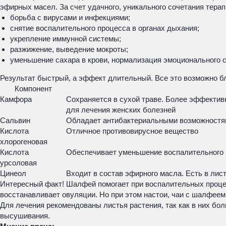
эфирных масел. За счет удачного, уникального сочетания тера
борьба с вирусами и инфекциями;
снятие воспалительного процесса в органах дыхания;
укрепление иммунной системы;
разжижение, выведение мокроты;
уменьшение сахара в крови, нормализация эмоционального с
Результат быстрый, а эффект длительный. Все это возможно 
Компонент
Камфора
Сохраняется в сухой траве. Более эффектив
для лечения женских болезней
Сальвин
Обладает антибактериальными возможностя
Кислота
Отличное противовирусное вещество
хлорогеновая
Кислота
Обеспечивает уменьшение воспалительного 
урсоловая
Цинеол
Входит в состав эфирного масла. Есть в лис
Интересный факт! Шалфей помогает при воспалительных процес
восстанавливает овуляции. Но при этом настои, чаи с шалфеем
Для лечения рекомендованы листья растения, так как в них бо
высушивания.