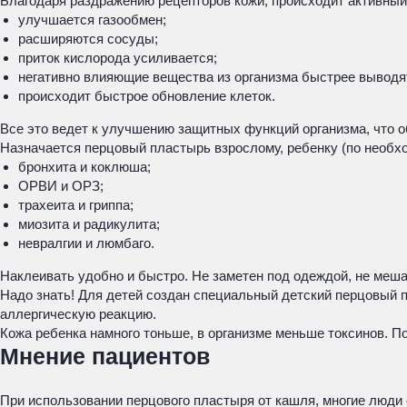
Благодаря раздражению рецепторов кожи, происходит активный 
улучшается газообмен;
расширяются сосуды;
приток кислорода усиливается;
негативно влияющие вещества из организма быстрее выводя
происходит быстрое обновление клеток.
Все это ведет к улучшению защитных функций организма, что 
Назначается перцовый пластырь взрослому, ребенку (по необхо
бронхита и коклюша;
ОРВИ и ОРЗ;
трахеита и гриппа;
миозита и радикулита;
невралгии и люмбаго.
Наклеивать удобно и быстро. Не заметен под одеждой, не меша
Надо знать! Для детей создан специальный детский перцовый п
аллергическую реакцию.
Кожа ребенка намного тоньше, в организме меньше токсинов. 
Мнение пациентов
При использовании перцового пластыря от кашля, многие люди