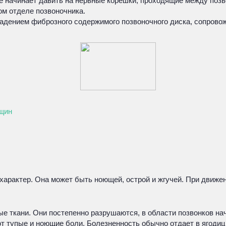
ие начинает давить на нервные корешки, проходящие между поз
ом отделе позвоночника.
адением фиброзного содержимого позвоночного диска, сопрово
нщин
арактер. Она может быть ноющей, острой и жгучей. При движен
е ткани. Они постепенно разрушаются, в области позвонков на
т тупые и ноющие боли. Болезненность обычно отдает в ягодицы