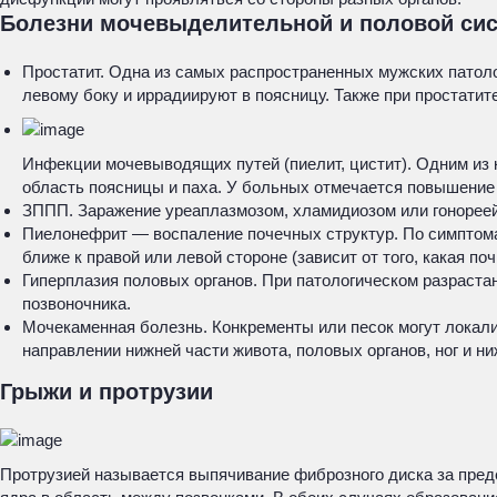
Болезни мочевыделительной и половой си
Простатит. Одна из самых распространенных мужских патол
левому боку и иррадиируют в поясницу. Также при простатит
Инфекции мочевыводящих путей (пиелит, цистит). Одним из
область поясницы и паха. У больных отмечается повышение 
ЗППП. Заражение уреаплазмозом, хламидиозом или гонореей
Пиелонефрит — воспаление почечных структур. По симптома
ближе к правой или левой стороне (зависит от того, какая по
Гиперплазия половых органов. При патологическом разраста
позвоночника.
Мочекаменная болезнь. Конкременты или песок могут локали
направлении нижней части живота, половых органов, ног и ни
Грыжи и протрузии
Протрузией называется выпячивание фиброзного диска за пред