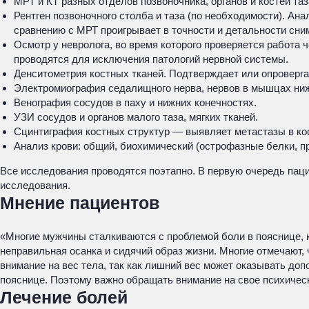
МРТ и КТ разных отделов позвоночника, органов и костей та
Рентген позвоночного столба и таза (по необходимости). Ан
сравнению с МРТ проигрывает в точности и детальности сним
Осмотр у невролога, во время которого проверяется работа
проводятся для исключения патологий нервной системы.
Денситометрия костных тканей. Подтверждает или опроверга
Электромиография седалищного нерва, нервов в мышцах ниж
Венография сосудов в паху и нижних конечностях.
УЗИ сосудов и органов малого таза, мягких тканей.
Сцинтиграфия костных структур — выявляет метастазы в ко
Анализ крови: общий, биохимический (острофазные белки, п
Все исследования проводятся поэтапно. В первую очередь паци
исследования.
Мнение пациентов
«Многие мужчины сталкиваются с проблемой боли в пояснице, 
неправильная осанка и сидячий образ жизни. Многие отмечают,
внимание на вес тела, так как лишний вес может оказывать доп
пояснице. Поэтому важно обращать внимание на свое психическ
Лечение болей