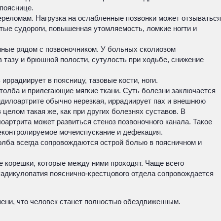
пояснице.
переломам. Нагрузка на ослабленные позвонки может отзываться
тые судороги, повышенная утомляемость, ломкие ногти и
нные рядом с позвоночником. У больных сколиозом
 тазу и брюшной полости, сутулость при ходьбе, снижение
иррадиирует в поясницу, тазовые кости, ноги.
олба и прилегающие мягкие ткани. Суть болезни заключается
ондилоартрите обычно нерезкая, иррадиирует пах и внешнюю
целом такая же, как при других болезнях суставов. В
артрита может развиться стеноз позвоночного канала. Такое
еконтролируемое мочеиспускание и дефекация.
олба всегда сопровождаются острой болью в поясничном и
е корешки, которые между ними проходят. Чаще всего
 Радикулопатия пояснично-крестцового отдела сопровождается
епени, что человек станет полностью обездвиженным.