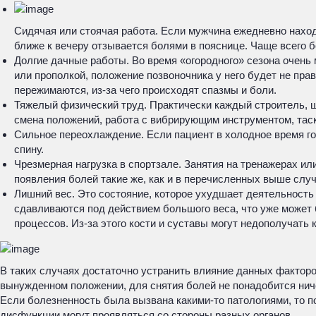
Сидячая или стоячая работа. Если мужчина ежедневно наход
ближе к вечеру отзывается болями в пояснице. Чаще всего б
Долгие дачные работы. Во время «огородного» сезона очень
или прополкой, положение позвоночника у него будет не прав
пережимаются, из-за чего происходят спазмы и боли.
Тяжелый физический труд. Практически каждый строитель, ш
смена положений, работа с вибрирующим инструментом, таск
Сильное переохлаждение. Если пациент в холодное время год
спину.
Чрезмерная нагрузка в спортзале. Занятия на тренажерах и
появления болей такие же, как и в перечисленных выше слу
Лишний вес. Это состояние, которое ухудшает деятельность
сдавливаются под действием большого веса, что уже может 
процессов. Из-за этого кости и суставы могут недополучать
В таких случаях достаточно устранить влияние данных факторов
вынужденном положении, для снятия болей не понадобится нич
Если болезненность была вызвана какими-то патологиями, то п
дисфункции могут проявляться со стороны разных органов.