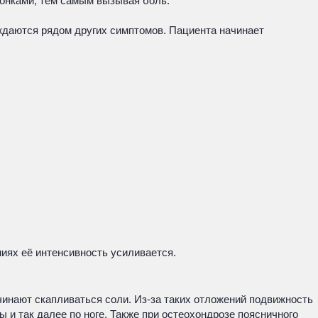
вонками, тем самым вызывая боль.
ждаются рядом других симптомов. Пациента начинает
иях её интенсивность усиливается.
чинают скапливаться соли. Из-за таких отложений подвижность
 и так далее по ноге. Также при остеохондрозе поясничного