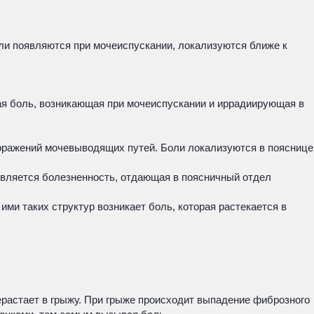
ли появляются при мочеиспускании, локализуются ближе к
ая боль, возникающая при мочеиспускании и иррадиирующая в
оражений мочевыводящих путей. Боли локализуются в пояснице
оявляется болезненность, отдающая в поясничный отдел
ми таких структур возникает боль, которая растекается в
ерастает в грыжу. При грыже происходит выпадение фиброзного