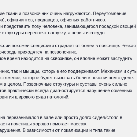
ие ткани и позвоночник очень нагружаются. Переутомление
ов), официантов, продавцов, офисных работников.
ли представить позу человека, занимающегося посадкой овощей
 структуры переносят нагрузку, а нервы и сосуды
ссии похожей специфики страдает от болей в пояснице. Резкая
очередь приходятся на позвоночник.
ое время находится на сквозняке, он вполне может застудить
чник, так и мышцы, которые его поддерживают. Механизм и суть
стяжение, которое будет вызывать боли в поясничном отделе.
зм в целом. Позвоночные структуры и суставы очень сильно
тов практически всегда диагностируется нарушение обменных
звития широкого ряда патологий.
на перезанимался в зале или просто долго сидел/стоял в
ласти поясницы хорошо помогает массаж.
арушения. В зависимости от локализации и типа такие