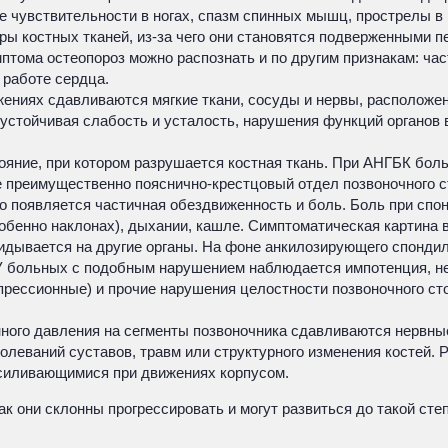
 чувствительности в ногах, спазм спинных мышц, прострелы в 
ры костных тканей, из-за чего они становятся подверженными 
тома остеопороз можно распознать и по другим признакам: час
 работе сердца.
ениях сдавливаются мягкие ткани, сосуды и нервы, расположе
устойчивая слабость и усталость, нарушения функций органов в
ояние, при котором разрушается костная ткань. При АНГБК боль 
преимущественно пояснично-крестцовый отдел позвоночного ст
го появляется частичная обездвиженность и боль. Боль при сп
бенно наклонах), дыхании, кашле. Симптоматическая картина в 
идывается на другие органы. На фоне анкилозирующего спондило
 У больных с подобным нарушением наблюдается импотенция, н
прессионные) и прочие нарушения целостности позвоночного ст
нного давления на сегменты позвоночника сдавливаются нервны
олеваний суставов, травм или структурного изменения костей.
силивающимися при движениях корпусом.
ак они склонны прогрессировать и могут развиться до такой ст