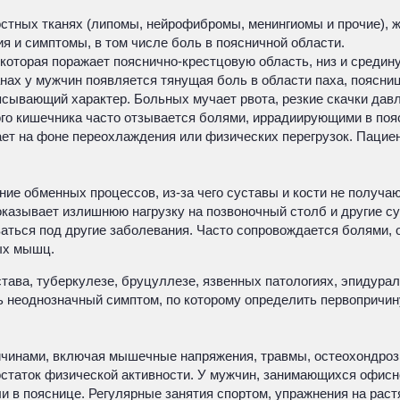
стных тканях (липомы, нейрофибромы, менингиомы и прочие), же
 и симптомы, в том числе боль в поясничной области.
которая поражает пояснично-крестцовую область, низ и средину
анах у мужчин появляется тянущая боль в области паха, поясни
сывающий характер. Больных мучает рвота, резкие скачки давл
ого кишечника часто отзывается болями, иррадиирующими в поя
т на фоне переохлаждения или физических перегрузок. Пациент
е обменных процессов, из-за чего суставы и кости не получают
оказывает излишнюю нагрузку на позвоночный столб и другие с
аться под другие заболевания. Часто сопровождается болями, о
ых мышц.
става, туберкулезе, бруцуллезе, язвенных патологиях, эпидур
ь неоднозначный симптом, по которому определить первопричин
чинами, включая мышечные напряжения, травмы, остеохондроз 
остаток физической активности. У мужчин, занимающихся офисн
и в пояснице. Регулярные занятия спортом, упражнения на раст