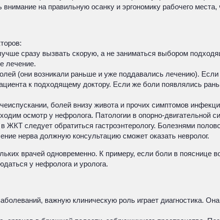
 внимание на правильную осанку и эргономику рабочего места, 
торов:
 лучше сразу вызвать скорую, а не заниматься выбором подход
е лечение.
олей (они возникали раньше и уже поддавались лечению). Если
пациента к подходящему доктору. Если же боли появлялись ран
еиспускании, болей внизу живота и прочих симптомов инфекци
ходим осмотр у нефролога. Патологии в опорно-двигательной си
 в ЖКТ следует обратиться гастроэнтерологу. Болезнями полово
ение нерва должную консультацию сможет оказать невролог.
льких врачей одновременно. К примеру, если боли в пояснице в
юдаться у нефролога и уролога.
аболеваний, важную клиническую роль играет диагностика. Она