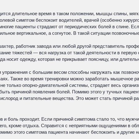
ится длительное время в таком положении, мышцы спины, мягк
олевой симптом беспокоит водителей, врачей (особенно хирург
 многие пациенты страдают от периодических болей в спине. Ес
ильное вертикальное, а согнутое. В такой ситуации позвоночные
ахтер, работник завода или любой другой представитель профе
ание тяжестей — вся нагрузка от такой деятельности в первую 
а носит одежду, которая не прикрывает поясницу, или длительн
ли упражнения с большим весом способны нагружать как позвоно
чаях. Также во время тренировки можно заработать мышечное ра
 не только опорно-двигательной системы, страдает весь органи
быть причиной появления болей. Помимо этого у тучных пациен
 кислород и питательные вещества. Это может стать причиной ра
 и боль проходит. Если причиной симптома стало то, что мужчи
его, кроме отдыха. Справится с неприятными ощущениями в об
омимо этого симптома пациента начинают беспокоить и другие н