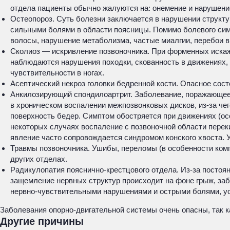
отдела пациенты обычно жалуются на: онемение и нарушение
Остеопороз. Суть болезни заключается в нарушении структу
сильными болями в области поясницы. Помимо болевого симп
волосы, нарушение метаболизма, частые миалгии, перебои в
Сколиоз — искривление позвоночника. При форменных искаж
наблюдаются нарушения походки, скованность в движениях, 
чувствительности в ногах.
Асептический некроз головки бедренной кости. Опасное сост
Анкилозирующий спондилоартрит. Заболевание, поражающее 
в хроническом воспалении межпозвонковых дисков, из-за че
поверхность бедер. Симптом обостряется при движениях (осо
некоторых случаях воспаление с позвоночной области перек
явление часто сопровождается синдромом конского хвоста.
Травмы позвоночника. Ушибы, переломы (в особенности ком
других отделах.
Радикулопатия пояснично-крестцового отдела. Из-за постоя
защемление нервных структур происходит на фоне грыж, заб
нервно-чувствительными нарушениями и острыми болями, у
Заболевания опорно-двигательной системы очень опасны, так к
Другие причины