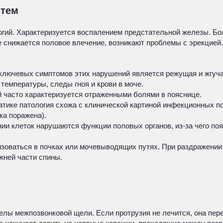
стем
огий. Характеризуется воспалением предстательной железы. Бо
е снижается половое влечение, возникают проблемы с эрекцией.
 ключевых симптомов этих нарушений является режущая и жгуч
температуры, следы гноя и крови в моче.
 часто характеризуется отраженными болями в пояснице.
тике патология схожа с клинической картиной инфекционных п
чка поражена).
нии клеток нарушаются функции половых органов, из-за чего п
зоваться в почках или мочевыводящих путях. При раздражении и
жней части спины.
елы межпозвонковой щели. Если протрузия не лечится, она пер