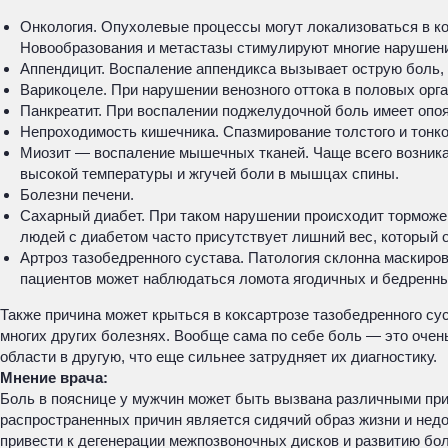
Онкология. Опухолевые процессы могут локализоваться в ко
Новообразования и метастазы стимулируют многие нарушения
Аппендицит. Воспаление аппендикса вызывает острую боль, 
Варикоцеле. При нарушении венозного оттока в половых орг
Панкреатит. При воспалении поджелудочной боль имеет опоя
Непроходимость кишечника. Спазмирование толстого и тонк
Миозит — воспаление мышечных тканей. Чаще всего возникае
высокой температуры и жгучей боли в мышцах спины.
Болезни печени.
Сахарный диабет. При таком нарушении происходит торможени
людей с диабетом часто присутствует лишний вес, который 
Артроз тазобедренного сустава. Патология склонна маскиров
пациентов может наблюдаться ломота ягодичных и бедренн
Также причина может крыться в коксартрозе тазобедренного су
многих других болезнях. Вообще сама по себе боль — это очен
области в другую, что еще сильнее затрудняет их диагностику.
Мнение врача:
Боль в пояснице у мужчин может быть вызвана различными при
распространенных причин является сидячий образ жизни и нед
привести к дегенерации межпозвоночных дисков и развитию бол