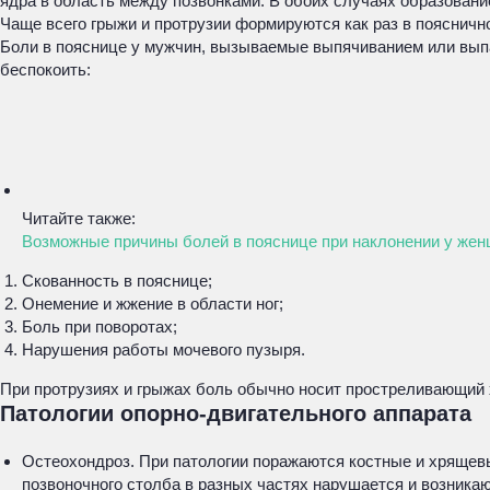
ядра в область между позвонками. В обоих случаях образован
Чаще всего грыжи и протрузии формируются как раз в поясничн
Боли в пояснице у мужчин, вызываемые выпячиванием или вып
беспокоить:
Читайте также:
Возможные причины болей в пояснице при наклонении у же
Скованность в пояснице;
Онемение и жжение в области ног;
Боль при поворотах;
Нарушения работы мочевого пузыря.
При протрузиях и грыжах боль обычно носит простреливающий х
Патологии опорно-двигательного аппарата
Остеохондроз. При патологии поражаются костные и хрящевы
позвоночного столба в разных частях нарушается и возникаю