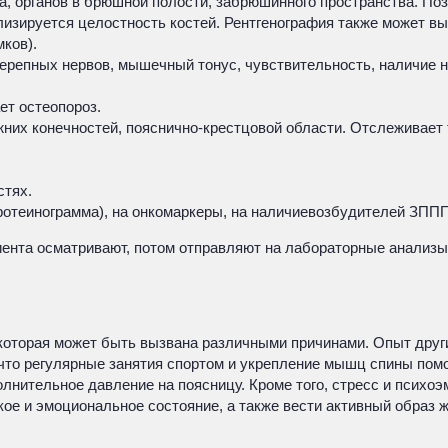
за, органов в брюшной полости, забрюшинного пространства. По
ализируется целостность костей. Рентгенография также может в
ков).
 черепных нервов, мышечный тонус, чувствительность, наличие 
ет остеопороз.
них конечностей, пояснично-крестцовой области. Отслеживает 
стях.
ротеинограмма), на онкомаркеры, на наличиевозбудителей ЗППП
ента осматривают, потом отправляют на лабораторные анализы,
которая может быть вызвана различными причинами. Опыт други
 что регулярные занятия спортом и укрепление мышц спины помо
олнительное давление на поясницу. Кроме того, стресс и психо
ое и эмоциональное состояние, а также вести активный образ 