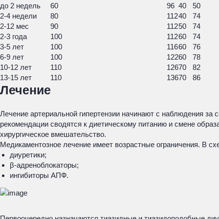
до 2 недель
60
96
40
50
2-4 недели
80
112
40
74
2-12 мес
90
112
50
74
2-3 года
100
112
60
74
3-5 лет
100
116
60
76
6-9 лет
100
122
60
78
10-12 лет
110
126
70
82
13-15 лет
110
136
70
86
Лечение
Лечение артериальной гипертензии начинают с наблюдения за с
рекомендации сводятся к диетическому питанию и смене образ
хирургическое вмешательство.
Медикаментозное лечение имеет возрастные ограничения. В схе
диуретики;
β-адреноблокаторы;
ингибиторы АПФ.
Первоочередно назначаются тиазидные и тиазидоподобные диур