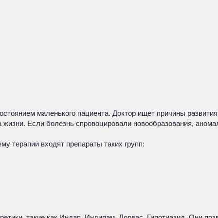
остоянием маленького пациента. Доктор ищет причины развития
а жизни. Если болезнь спровоцировали новообразования, аном
му терапии входят препараты таких групп:
етики, такие как Индап, Индипам, Лорвас, Гипотиазид. Они по