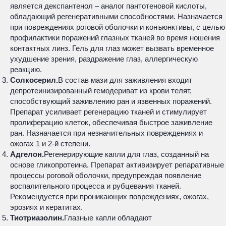
является декспантенол – аналог пантотеновой кислоты,
обладающий регенеративными способностями. Назначается
при повреждениях роговой оболочки и конъюнктивы, с целью
профилактики поражений глазных тканей во время ношения
контактных линз. Гель для глаз может вызвать временное
ухудшение зрения, раздражение глаз, аллергическую
реакцию.
Солкосерил.
В состав мази для заживления входит
депротеинизированный гемодериват из крови телят,
способствующий заживлению ран и язвенных поражений.
Препарат усиливает регенерацию тканей и стимулирует
пролиферацию клеток, обеспечивая быстрое заживление
ран. Назначается при незначительных повреждениях и
ожогах 1 и 2-й степени.
Адгелон.
Регенерирующие капли для глаз, созданный на
основе гликопротеина. Препарат активизирует репаративные
процессы роговой оболочки, предупреждая появление
воспалительного процесса и рубцевания тканей.
Рекомендуется при проникающих повреждениях, ожогах,
эрозиях и кератитах.
Тиотриазолин.
Глазные капли обладают