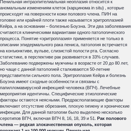
Пенильная интраэпителиальная неоплазия относится к
аномальным изменениям клеток (карцинома in situ) , которые
происходят на поверхности кожи полового члена. ПИН на
головке или крайней плоти также называется эритроплазией
Кейра, а на основании – болезнью Боуэна. Эти два заболевания
считаются клиническими вариантами одного патологического
процесса. Понятие «эритроплазия» применяется не только в
описании эпидермального рака пениса, патология встречается
на конъюнктиве, вульве, слизистой полости рта. Согласно
статистике, в перспективе рак развивается в 33% случаев.
Заболеванию подвержены мужчины в возрасте от 20 до 80 лет,
но чаще с данной патологией сталкиваются 50-летние
представители сильного пола. Эритроплазия Кейра и болезнь
Боуэна имеют сходные особенности и связаны с
папилломавирусной инфекцией человека (ВПЧ). Лечебные
мероприятия идентичны. Специфические этиологические
факторы остаются неясными. Предрасполагающие факторы
включают отсутствие обрезания, плохую гигиену и хронические
инфекции. Для данной патологии было выделено несколько
серотипов ВПЧ, включая ВПЧ 8, 16, 18, 39 и 51.
Рак полового
члена — редкая злокачественная опухоль, которая
поражает 1 из 100 000 мужчин. Пенильная