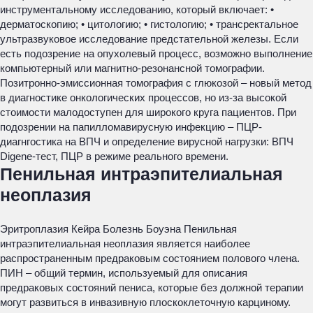
инструментальному исследованию, который включает: •
дерматоскопию; • цитологию; • гистологию; • трансректальное
ультразвуковое исследование предстательной железы. Если
есть подозрение на опухолевый процесс, возможно выполнение
компьютерный или магнитно-резонансной томографии.
Позитронно-эмиссионная томография с глюкозой – новый метод
в диагностике онкологических процессов, но из-за высокой
стоимости малодоступен для широкого круга пациентов. При
подозрении на папилломавирусную инфекцию – ПЦР-
диагнгостика на ВПЧ и определение вирусной нагрузки: ВПЧ
Digene-тест, ПЦР в режиме реального времени.
Пенильная интраэпителиальная
неоплазия
Эритроплазия Кейра
Болезнь Боуэна
Пенильная
интраэпителиальная неоплазия является наиболее
распространенным предраковым состоянием полового члена.
ПИН – общий термин, используемый для описания
предраковых состояний пениса, которые без должной терапии
могут развиться в инвазивную плоскоклеточную карциному.