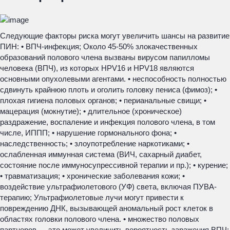
Следующие факторы риска могут увеличить шансы на развитие
ПИН: • ВПЧ-инфекция; Около 45-50% злокачественных
образований полового члена вызваны вирусом папилломы
человека (ВПЧ), из которых HPV16 и HPV18 являются
основными опухолевыми агентами. • неспособность полностью
сдвинуть крайнюю плоть и оголить головку пениса (фимоз); •
плохая гигиена половых органов; • перианальные свищи; •
мацерация (мокнутие); • длительное (хроническое)
раздражение, воспаление и инфекция полового члена, в том
числе, ИППП; • нарушение гормонального фона; •
наследственность; • злоупотребление наркотиками; •
ослабленная иммунная система (ВИЧ, сахарный диабет,
состояние после иммуносупрессивной терапии и пр.); • курение;
• травматизация; • хронические заболевания кожи; •
воздействие ультрафиолетового (УФ) света, включая ПУВА-
терапию; Ультрафиолетовые лучи могут привести к
повреждению ДНК, вызывающей аномальный рост клеток в
областях головки полового члена. • множество половых
партнеров — это может увеличить вероятность заражения ВПЧ;