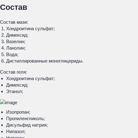
Состав
Состав мази:
Хондроитина сульфат;
Димексид;
Вазелин;
Ланолин;
Вода;
Дистиллированные моноглицериды.
Состав геля:
Хондроитина сульфат;
Димексид;
Этанол;
Изопропан;
Пропиленгликоль;
Дисульфид натрия;
Нипазол;
Нипагин;