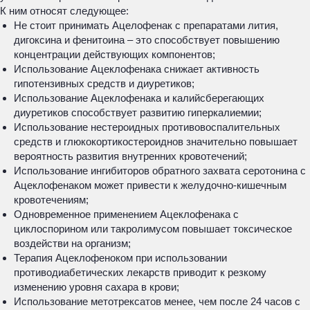
К ним относят следующее:
Не стоит принимать Ацелофенак с препаратами лития,
дигоксина и фенитоина – это способствует повышению
концентрации действующих компонентов;
Использование Ацеклофенака снижает активность
гипотензивных средств и диуретиков;
Использование Ацеклофенака и калийсберегающих
диуретиков способствует развитию гиперкалиемии;
Использование нестероидных противовоспалительных
средств и глюкокортикостероиднов значительно повышает
вероятность развития внутренних кровотечений;
Использование ингибиторов обратного захвата серотонина с
Ацеклофенаком может привести к желудочно-кишечным
кровотечениям;
Одновременное применением Ацеклофенака с
циклоспорином или такролимусом повышает токсическое
воздействи на организм;
Терапия Ацеклофеноком при использовании
противодиабетических лекарств приводит к резкому
изменению уровня сахара в крови;
Использование метотрексатов менее, чем после 24 часов с