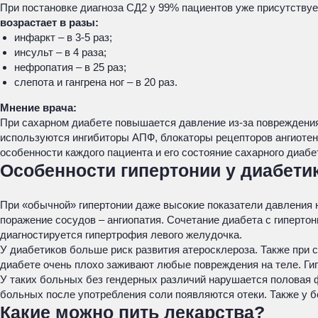
При постановке диагноза СД2 у 99% пациентов уже присутствует
возрастает в разы:
инфаркт – в 3-5 раз;
инсульт – в 4 раза;
нефропатия – в 25 раз;
слепота и гангрена ног – в 20 раз.
Мнение врача:
При сахарном диабете повышается давление из-за повреждения 
используются ингибиторы АПФ, блокаторы рецепторов ангиотенз
особенности каждого пациента и его состояние сахарного диабе
Особенности гипертонии у диабети
При «обычной» гипертонии даже высокие показатели давления н
поражение сосудов – ангиопатия. Сочетание диабета с гипертон
диагностируется гипертрофия левого желудочка.
У диабетиков больше риск развития атеросклероза. Также при с
диабете очень плохо заживают любые повреждения на теле. Ги
У таких больных без гендерных различий нарушается половая ф
больных после употребления соли появляются отеки. Также у б
Какие можно пить лекарства?