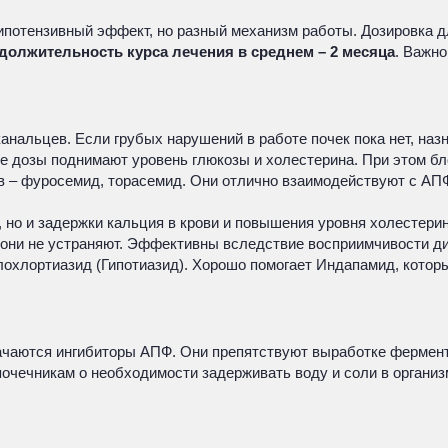
гипотензивный эффект, но разный механизм работы. Дозировка 
должительность курса лечения в среднем – 2 месяца
. Важно
анальцев. Если грубых нарушений в работе почек пока нет, на
е дозы поднимают уровень глюкозы и холестерина. При этом бл
в – фуросемид, торасемид. Они отлично взаимодействуют с АПФ
, но и задержки кальция в крови и повышения уровня холестерин
 они не устраняют. Эффективны вследствие восприимчивости диа
лохлортиазид (Гипотиазид). Хорошо помогает Индапамид, кото
начаются ингибиторы АПФ. Они препятствуют выработке фермента
почечникам о необходимости задерживать воду и соли в органи