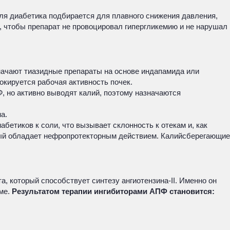
для диабетика подбирается для плавного снижения давления,
, чтобы препарат не провоцировал гипергликемию и не нарушал
значают тиазидные препараты на основе индапамида или
окируется рабочая активность почек.
, но активно выводят калий, поэтому назначаются
а.
бетиков к соли, что вызывает склонность к отекам и, как
рый обладает нефропротекторным действием. Калийсберегающие
, который способствует синтезу ангиотензина-II. Именно он
зме.
Результатом терапии ингибиторами АПФ становится: