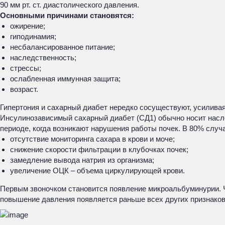
90 мм рт. ст. диастолического давления.
Основными причинами становятся:
ожирение;
гиподинамия;
несбалансированное питание;
наследственность;
стрессы;
ослабленная иммунная защита;
возраст.
Гипертония и сахарный диабет нередко сосуществуют, усиливая
Инсулинозависимый сахарный диабет (СД1) обычно носит насле
периоде, когда возникают нарушения работы почек. В 80% случ
отсутствие мониторинга сахара в крови и моче;
снижение скорости фильтрации в клубочках почек;
замедление вывода натрия из организма;
увеличение ОЦК – объема циркулирующей крови.
Первым звоночком становится появление микроальбуминурии. Ч
повышение давления появляется раньше всех других признаков,