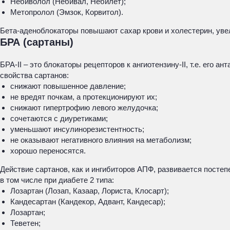
Небиволол (Небивал, Небилет);
Метопролол (Эмзок, Корвитол).
Бета-аденоблокаторы повышают сахар крови и холестерин, уве
БРА (сартаны)
БРА-II – это блокаторы рецепторов к ангиотензину-II, т.е. его
свойства сартанов:
снижают повышенное давление;
не вредят почкам, а протекционируют их;
снижают гипертрофию левого желудочка;
сочетаются с диуретиками;
уменьшают инсулинорезистентность;
не оказывают негативного влияния на метаболизм;
хорошо переносятся.
Действие сартанов, как и ингибиторов АПФ, развивается посте
в том числе при диабете 2 типа:
Лозартан (Лозап, Казаар, Лориста, Клосарт);
Кандесартан (Кандекор, Адвант, Кандесар);
Лозартан;
Теветен;