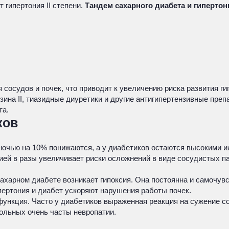
 гипертония II степени.
Тандем сахарного диабета и гиперто
сосудов и почек, что приводит к увеличению риска развития ги
ина II, тиазидные диуретики и другие антигипертензивные пре
та.
ков
очью на 10% понижаются, а у диабетиков остаются высокими ил
ией в разы увеличивает риски осложнений в виде сосудистых па
ахарном диабете возникает гипоксия. Она постоянна и самочувс
пертония и диабет ускоряют нарушения работы почек.
ункция. Часто у диабетиков выраженная реакция на сужение сос
ольных очень часты невропатии.