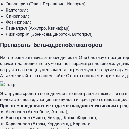
Эналаприл (Энап, Берлиприл, Инворил);
Каптоприл;
Спираприл;
Фозиноприл;
Квинаприл (Аккупро, Квинафар);
Лизиноприл (Зониксем, Диротон, Витоприл).
Препараты бета-адреноблокаторов
Их в терапию включают периодически. Они блокируют рецепторы
снижает давление, но и уменьшает параметры левого желудочка
нагрузка на сердце уменьшается, нормализуются другие параме
А также читайте на нашем сайте:
От чего помогает и при каком 
Эта группа средств не поднимает концентрацию глюкозы и не п
недостаточности, учащенного пульса и приступов стенокардии.
При этом предпочтение отдается кардиоселективным пред
Атенолол (Атенобене, Атенол);
Бисопролол (Бидоп, Бикард, КонкорКоронал);
Карведилол (Атрам, Кардиостад, Кориол);