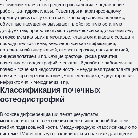
• снижение количества рецепторов кальция; • подавление
работы 1а-гидроксилазы. Рецепторы к паратиреоидному
гормону присутствуют во всех тканях организма человека,
обменные нарушения вызывают плейотропную органную
дисфункцию, проявляющуюся уремической кардиомиопатией,
отложением кальция в миокарде, клапаном аппарате сердца и
проводящей системы, внескелетной кальцификацией,
артериальной гипертонией, атеросклерозом, васкулопатией,
энцефалопатией и пр. Общие факторы риска развития
почечных остеодистрофий: • сахарный диабет; • заболевания
почек; • почечная недостаточность; • неудачная трансплантация
почки; • паратиреоидэктомия; • постменопауза; • двусторонняя
нефрэктомия; • гемодиализ и пр.
Классификация почечных
остеодистрофий
В основе дифференциации лежат результаты
морфологического заключения после выполненной биопсии
гребня подвздошной кости. Международную классификацию по
системе TMV используют в клинической практике для оценки