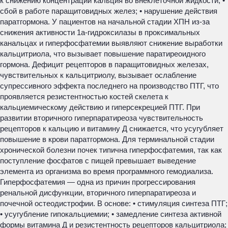
к снижению концентрации кальция во внеклеточной жидкости; •
сбой в работе паращитовидных желез; • нарушение действия
паратгормона. У пациентов на начальной стадии ХПН из-за
снижения активности 1а-гидроксилазы в проксимальных
канальцах и гиперфосфатемии выявляют снижение выработки
кальцитриола, что вызывает повышение паратиреоидного
гормона. Дефицит рецепторов в паращитовидных железах,
чувствительных к кальцитриолу, вызывает ослабление
супрессивного эффекта последнего на производство ПТГ, что
проявляется резистентностью костей скелета к
кальциемическому действию и гиперсекрецией ПТГ. При
развитии вторичного гиперпаратиреоза чувствительность
рецепторов к кальцию и витамину Д снижается, что усугубляет
повышение в крови паратгормона. Для терминальной стадии
хронической болезни почек типична гиперфосфатемия, так как
поступление фосфатов с пищей превышает выведение
элемента из организма во время программного гемодиализа.
Гиперфосфатемия — одна из причин прогрессирования
ренальной дисфункции, вторичного гиперпаратиреоза и
почечной остеодистрофии. В основе: • стимуляция синтеза ПТГ;
• усугубление гипокальциемии; • замедление синтеза активной
формы витамина Д и резистентность рецепторов кальцитриола;