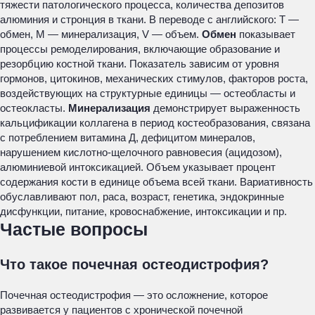
тяжести патологического процесса, количества депозитов
алюминия и стронция в ткани. В переводе с английского: Т —
обмен, М — минерализация, V — объем.
Обмен
показывает
процессы ремоделирования, включающие образование и
резорбцию костной ткани. Показатель зависим от уровня
гормонов, цитокинов, механических стимулов, факторов роста,
воздействующих на структурные единицы — остеобласты и
остеокласты.
Минерализация
демонстрирует выраженность
кальцификации коллагена в период костеобразования, связана
с потреблением витамина Д, дефицитом минералов,
нарушением кислотно-щелочного равновесия (ацидозом),
алюминиевой интоксикацией. Объем указывает процент
содержания кости в единице объема всей ткани. Вариативность
обуславливают пол, раса, возраст, генетика, эндокринные
дисфункции, питание, кровоснабжение, интоксикации и пр.
Частые вопросы
Что такое почечная остеодистрофия?
Почечная остеодистрофия — это осложнение, которое
развивается у пациентов с хронической почечной