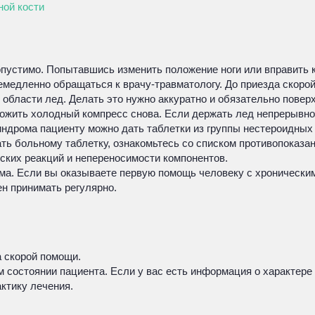
ной кости
устимо. Попытавшись изменить положение ноги или вправить ко
емедленно обращаться к врачу-травматологу. До приезда скоро
 области лед. Делать это нужно аккуратно и обязательно пове
аложить холодный компресс снова. Если держать лед непрерывн
ндрома пациенту можно дать таблетки из группы нестероидных
ь больному таблетку, ознакомьтесь со списком противопоказаний
ских реакций и непереносимости компонентов.
ма. Если вы оказываете первую помощь человеку с хроническим
н принимать регулярно.
а скорой помощи.
м состоянии пациента. Если у вас есть информация о характере
ктику лечения.