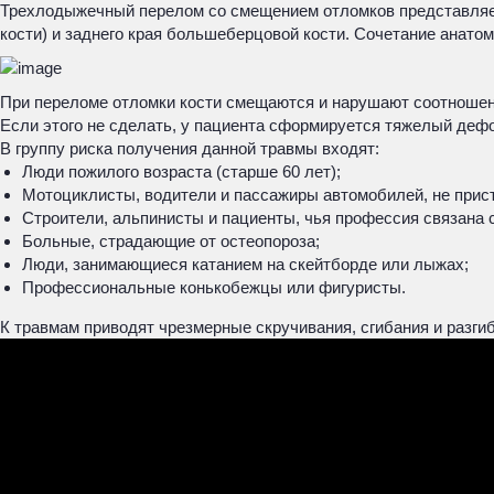
Трехлодыжечный перелом со смещением отломков представляет
кости) и заднего края большеберцовой кости. Сочетание анато
При переломе отломки кости смещаются и нарушают соотношени
Если этого не сделать, у пациента сформируется тяжелый деф
В группу риска получения данной травмы входят:
Люди пожилого возраста (старше 60 лет);
Мотоциклисты, водители и пассажиры автомобилей, не прис
Строители, альпинисты и пациенты, чья профессия связана с
Больные, страдающие от остеопороза;
Люди, занимающиеся катанием на скейтборде или лыжах;
Профессиональные конькобежцы или фигуристы.
К травмам приводят чрезмерные скручивания, сгибания и разги