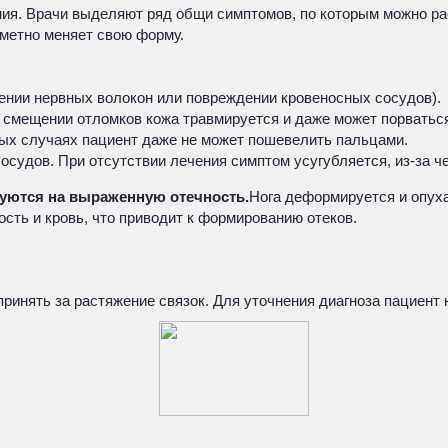
ния. Врачи выделяют ряд общи симптомов, по которым можно ра
аметно меняет свою форму.
ении нервных волокон или повреждении кровеносных сосудов).
 смещении отломков кожа травмируется и даже может порватьс
рых случаях пациент даже не может пошевелить пальцами.
судов. При отсутствии лечения симптом усугубляется, из-за че
уются на выраженную отечность.
Нога деформируется и опуха
сть и кровь, что приводит к формированию отеков.
инять за растяжение связок. Для уточнения диагноза пациент 