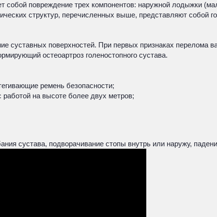
 собой повреждение трех компонентов: наружной лодыжки (ма
мических структур, перечисленных выше, представляют собой г
е суставных поверхностей. При первых признаках перелома важ
ормирующий остеоартроз голеностопного сустава.
тегивающие ремень безопасности;
 работой на высоте более двух метров;
бания сустава, подворачивание стопы внутрь или наружу, паден