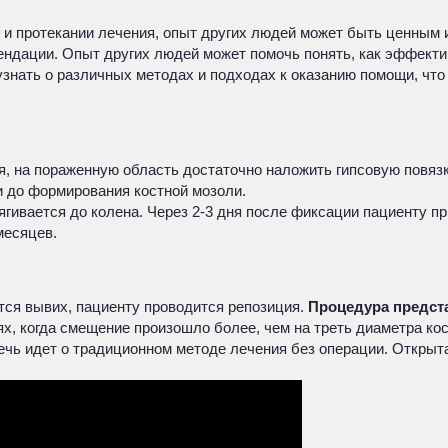
 протекании лечения, опыт других людей может быть ценным и
ендации. Опыт других людей может помочь понять, как эффекти
 узнать о различных методах и подходах к оказанию помощи, ч
 на пораженную область достаточно наложить гипсовую повязку
и до формирования костной мозоли.
гивается до колена. Через 2-3 дня после фиксации пациенту пр
месяцев.
тся вывих, пациенту проводится репозиция.
Процедура предста
х, когда смещение произошло более, чем на треть диаметра кос
ечь идет о традиционном методе лечения без операции. Открыт