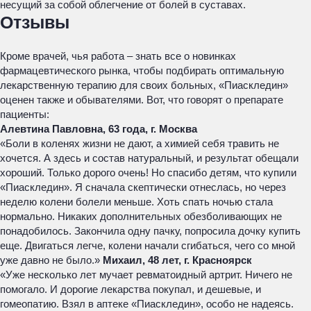
несущий за собой облегчение от болей в суставах.
Отзывы
Кроме врачей, чья работа – знать все о новинках
фармацевтического рынка, чтобы подбирать оптимальную
лекарственную терапию для своих больных, «Пиаскледин»
оценен также и обывателями. Вот, что говорят о препарате
пациенты:
Алевтина Павловна, 63 года, г. Москва
«Боли в коленях жизни не дают, а химией себя травить не
хочется. А здесь и состав натуральный, и результат обещали
хороший. Только дорого очень! Но спасибо детям, что купили
«Пиаскледин». Я сначала скептически отнеслась, но через
неделю колени болели меньше. Хоть спать ночью стала
нормально. Никаких дополнительных обезболивающих не
понадобилось. Закончила одну пачку, попросила дочку купить
еще. Двигаться легче, колени начали сгибаться, чего со мной
уже давно не было.»
Михаил, 48 лет, г. Красноярск
«Уже несколько лет мучает ревматоидный артрит. Ничего не
помогало. И дорогие лекарства покупал, и дешевые, и
гомеопатию. Взял в аптеке «Пиаскледин», особо не надеясь.