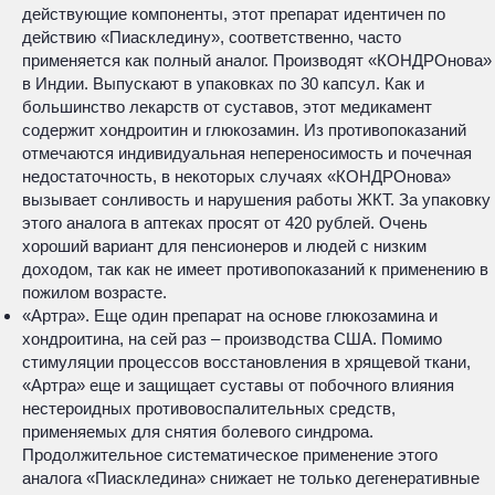
действующие компоненты, этот препарат идентичен по
действию «Пиаскледину», соответственно, часто
применяется как полный аналог. Производят «КОНДРОнова»
в Индии. Выпускают в упаковках по 30 капсул. Как и
большинство лекарств от суставов, этот медикамент
содержит хондроитин и глюкозамин. Из противопоказаний
отмечаются индивидуальная непереносимость и почечная
недостаточность, в некоторых случаях «КОНДРОнова»
вызывает сонливость и нарушения работы ЖКТ. За упаковку
этого аналога в аптеках просят от 420 рублей. Очень
хороший вариант для пенсионеров и людей с низким
доходом, так как не имеет противопоказаний к применению в
пожилом возрасте.
«Артра». Еще один препарат на основе глюкозамина и
хондроитина, на сей раз – производства США. Помимо
стимуляции процессов восстановления в хрящевой ткани,
«Артра» еще и защищает суставы от побочного влияния
нестероидных противовоспалительных средств,
применяемых для снятия болевого синдрома.
Продолжительное систематическое применение этого
аналога «Пиаскледина» снижает не только дегенеративные