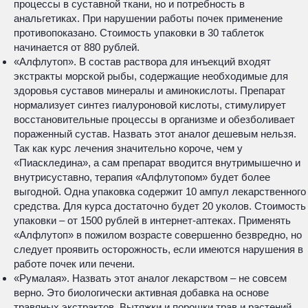
процессы в суставной ткани, но и потребность в
анальгетиках. При нарушении работы почек применение
противопоказано. Стоимость упаковки в 30 таблеток
начинается от 880 рублей.
«Алфлутоп». В состав раствора для инъекций входят
экстракты морской рыбы, содержащие необходимые для
здоровья суставов минералы и аминокислоты. Препарат
нормализует синтез гиалуроновой кислоты, стимулирует
восстановительные процессы в организме и обезболивает
пораженный сустав. Назвать этот аналог дешевым нельзя.
Так как курс лечения значительно короче, чем у
«Пиаскледина», а сам препарат вводится внутримышечно и
внутрисуставно, терапия «Алфлутопом» будет более
выгодной. Одна упаковка содержит 10 ампул лекарственного
средства. Для курса достаточно будет 20 уколов. Стоимость
упаковки – от 1500 рублей в интернет-аптеках. Применять
«Алфлутоп» в пожилом возрасте совершенно безвредно, но
следует проявить осторожность, если имеются нарушения в
работе почек или печени.
«Румалая». Назвать этот аналог лекарством – не совсем
верно. Это биологически активная добавка на основе
травяных экстрактов. Вытяжки и порошки трав и растений,