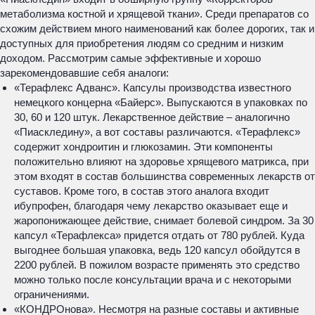
метаболизма костной и хрящевой ткани». Среди препаратов со
схожим действием много наименований как более дорогих, так и
доступных для приобретения людям со средним и низким
доходом. Рассмотрим самые эффективные и хорошо
зарекомендовавшие себя аналоги:
«Терафлекс Адванс». Капсулы производства известного
немецкого концерна «Байерс». Выпускаются в упаковках по
30, 60 и 120 штук. Лекарственное действие – аналогично
«Пиаскледину», а вот составы различаются. «Терафлекс»
содержит хондроитин и глюкозамин. Эти компоненты
положительно влияют на здоровье хрящевого матрикса, при
этом входят в состав большинства современных лекарств от
суставов. Кроме того, в состав этого аналога входит
ибупрофен, благодаря чему лекарство оказывает еще и
жаропонижающее действие, снимает болевой синдром. За 30
капсул «Терафлекса» придется отдать от 780 рублей. Куда
выгоднее большая упаковка, ведь 120 капсул обойдутся в
2200 рублей. В пожилом возрасте применять это средство
можно только после консультации врача и с некоторыми
ограничениями.
«КОНДРОнова». Несмотря на разные составы и активные