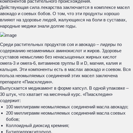
компонентов растительного происхождения.
Действующая сила лекарства заключается в комплексе масел
авокадо и соевых бобов. О том, что эти продукты хорошо
влияют на здоровье людей, жалующихся на боли в суставах,
народные медики знали долгие годы.
Среди растительных продуктов соя и авокадо – лидеры по
содержанию незаменимых аминокислот и жиров. Здоровье
суставов немыслимо без ненасыщенных жирных кислот
омега-3 и омега-6, витаминов группы B и D, магния, калия и
кальция. Эти компоненты есть в маслах авокадо и соевом. Вся
польза неомыляемых соединений этих масел заключена
препарате «Пиаскледин».
Выпускается медикамент в форме капсул. В одной упаковке –
30 штук, что хватает на месячный курс. «Пиаскледин»
содержит:
100 миллиграмм неомыляемых соединений масла авокадо;
200 миллиграмм неомыляемых соединений масла соевых
бобов;
Коллоидный диоксид кремния;
Бутилгидрокситолуол.