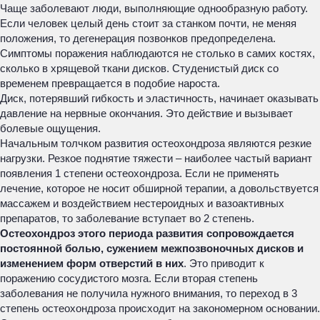
Чаще заболевают люди, выполняющие однообразную работу.
Если человек целый день стоит за станком почти, не меняя
положения, то дегенерация позвонков предопределена.
Симптомы поражения наблюдаются не столько в самих костях,
сколько в хрящевой ткани дисков. Студенистый диск со
временем превращается в подобие нароста.
Диск, потерявший гибкость и эластичность, начинает оказывать
давление на нервные окончания. Это действие и вызывает
болевые ощущения.
Начальным толчком развития остеохондроза являются резкие
нагрузки. Резкое поднятие тяжести – наиболее частый вариант
появления 1 степени остеохондроза. Если не применять
лечение, которое не носит обширной терапии, а довольствуется
массажем и воздействием нестероидных и вазоактивных
препаратов, то заболевание вступает во 2 степень.
Остеохондроз этого периода развития сопровождается
постоянной болью, сужением межпозвоночных дисков и
изменением форм отверстий в них
. Это приводит к
поражению сосудистого мозга. Если вторая степень
заболевания не получила нужного внимания, то переход в 3
степень остеохондроза происходит на закономерном основании.