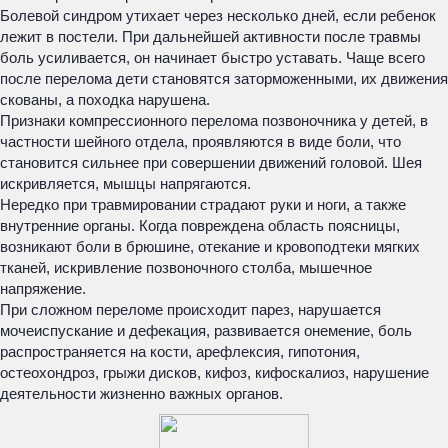
Болевой синдром утихает через несколько дней, если ребенок
лежит в постели. При дальнейшей активности после травмы
боль усиливается, он начинает быстро уставать. Чаще всего
после перелома дети становятся заторможенными, их движения
скованы, а походка нарушена.
Признаки компрессионного перелома позвоночника у детей, в
частности шейного отдела, проявляются в виде боли, что
становится сильнее при совершении движений головой. Шея
искривляется, мышцы напрягаются.
Нередко при травмировании страдают руки и ноги, а также
внутренние органы. Когда повреждена область поясницы,
возникают боли в брюшине, отекание и кровоподтеки мягких
тканей, искривление позвоночного столба, мышечное
напряжение.
При сложном переломе происходит парез, нарушается
мочеиспускание и дефекация, развивается онемение, боль
распространяется на кости, арефлексия, гипотония,
остеохондроз, грыжи дисков, кифоз, кифоскалиоз, нарушение
деятельности жизненно важных органов.