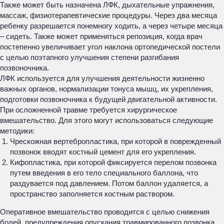
Также может быть назначена ЛФК, дыхательные упражнения,
массаж, физиотерапевтические процедуры. Через два месяца
ребенку разрешается понемногу ходить, а через четыре месяца
– сидеть. Также может применяться репозиция, когда врач
постепенно увеличивает угол наклона ортопедической постели
с целью поэтапного улучшения степени разгибания
позвоночника.
ЛФК используется для улучшения деятельности жизненно
важных органов, нормализации тонуса мышц, их укрепления,
подготовки позвоночника к будущей двигательной активности.
При осложненной травме требуется хирургическое
вмешательство. Для этого могут использоваться следующие
методики:
Чрескожная вертебропластика, при которой в поврежденный
позвонок вводят костный цемент для его укрепления.
Кифопластика, при которой фиксируется перелом позвонка
путем введения в его тело специального баллона, что
раздувается под давлением. Потом баллон удаляется, а
пространство заполняется костным раствором.
Оперативное вмешательство проводится с целью снижения
болей, предупреждения опускания травмированного позвонка,