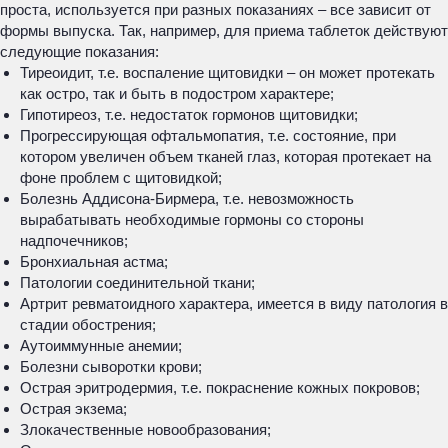
проста, используется при разных показаниях – все зависит от
формы выпуска. Так, например, для приема таблеток действуют
следующие показания:
Тиреоидит, т.е. воспаление щитовидки – он может протекать
как остро, так и быть в подостром характере;
Гипотиреоз, т.е. недостаток гормонов щитовидки;
Прогрессирующая офтальмопатия, т.е. состояние, при
котором увеличен объем тканей глаз, которая протекает на
фоне проблем с щитовидкой;
Болезнь Аддисона-Бирмера, т.е. невозможность
вырабатывать необходимые гормоны со стороны
надпочечников;
Бронхиальная астма;
Патологии соединительной ткани;
Артрит ревматоидного характера, имеется в виду патология в
стадии обострения;
Аутоиммунные анемии;
Болезни сыворотки крови;
Острая эритродермия, т.е. покраснение кожных покровов;
Острая экзема;
Злокачественные новообразования;