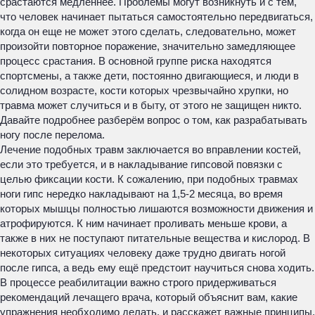
срастаются медленнее. Проблемы могут возникнуть и с тем,
что человек начинает пытаться самостоятельно передвигаться,
когда он еще не может этого сделать, следовательно, может
произойти повторное поражение, значительно замедляющее
процесс срастания. В основной группе риска находятся
спортсмены, а также дети, постоянно двигающиеся, и люди в
солидном возрасте, кости которых чрезвычайно хрупки, но
травма может случиться и в быту, от этого не защищен никто.
Давайте подробнее разберём вопрос о том, как разрабатывать
ногу после перелома.
Лечение подобных травм заключается во вправлении костей,
если это требуется, и в накладывание гипсовой повязки с
целью фиксации кости. К сожалению, при подобных травмах
ноги гипс нередко накладывают на 1,5-2 месяца, во время
которых мышцы полностью лишаются возможности движения и
атрофируются. К ним начинает проливать меньше крови, а
также в них не поступают питательные вещества и кислород. В
некоторых ситуациях человеку даже трудно двигать ногой
после гипса, а ведь ему ещё предстоит научиться снова ходить.
В процессе реабилитации важно строго придерживаться
рекомендаций лечащего врача, который объяснит вам, какие
упражнения необходимо делать, и расскажет важные принципы,