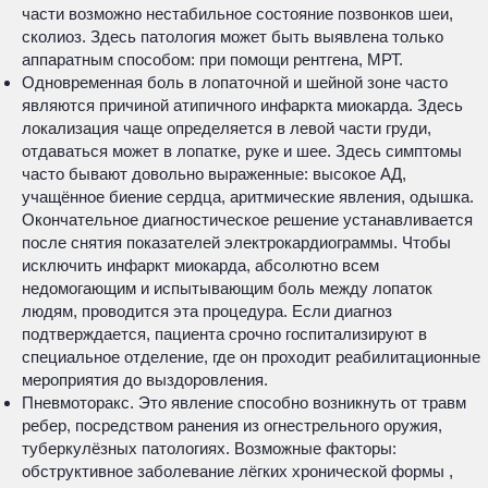
части возможно нестабильное состояние позвонков шеи,
сколиоз. Здесь патология может быть выявлена только
аппаратным способом: при помощи рентгена, МРТ.
Одновременная боль в лопаточной и шейной зоне часто
являются причиной атипичного инфаркта миокарда. Здесь
локализация чаще определяется в левой части груди,
отдаваться может в лопатке, руке и шее. Здесь симптомы
часто бывают довольно выраженные: высокое АД,
учащённое биение сердца, аритмические явления, одышка.
Окончательное диагностическое решение устанавливается
после снятия показателей электрокардиограммы. Чтобы
исключить инфаркт миокарда, абсолютно всем
недомогающим и испытывающим боль между лопаток
людям, проводится эта процедура. Если диагноз
подтверждается, пациента срочно госпитализируют в
специальное отделение, где он проходит реабилитационные
мероприятия до выздоровления.
Пневмоторакс. Это явление способно возникнуть от травм
ребер, посредством ранения из огнестрельного оружия,
туберкулёзных патологиях. Возможные факторы:
обструктивное заболевание лёгких хронической формы ,