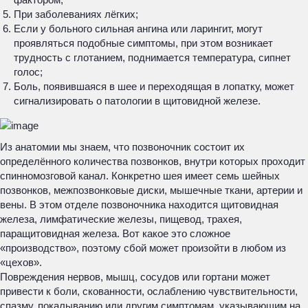
При заболеваниях лёгких;
Если у больного сильная ангина или ларингит, могут
проявляться подобные симптомы, при этом возникает
трудность с глотанием, поднимается температура, сипнет
голос;
Боль, появившаяся в шее и переходящая в лопатку, может
сигнализировать о патологии в щитовидной железе.
Из анатомии мы знаем, что позвоночник состоит их
определённого количества позвонков, внутри которых проходит
спинномозговой канал. Конкретно шея имеет семь шейных
позвонков, межпозвонковые диски, мышечные ткани, артерии и
вены. В этом отделе позвоночника находится щитовидная
железа, лимфатические железы, пищевод, трахея,
паращитовидная железа. Вот какое это сложное
«производство», поэтому сбой может произойти в любом из
«цехов».
Повреждения нервов, мышц, сосудов или гортани может
привести к боли, скованности, ослаблению чувствительности,
спазму, покалыванию или другим симптомам, указывающим на