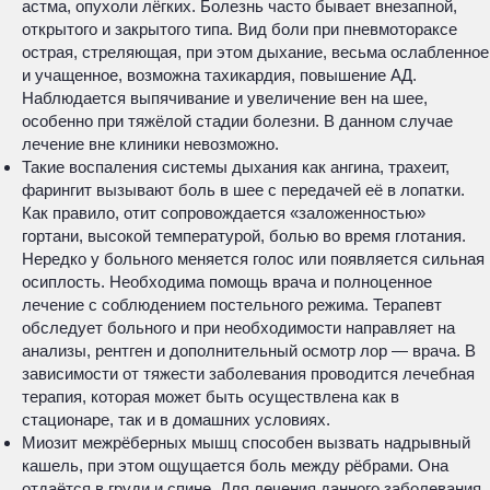
астма, опухоли лёгких. Болезнь часто бывает внезапной,
открытого и закрытого типа. Вид боли при пневмотораксе
острая, стреляющая, при этом дыхание, весьма ослабленное
и учащенное, возможна тахикардия, повышение АД.
Наблюдается выпячивание и увеличение вен на шее,
особенно при тяжёлой стадии болезни. В данном случае
лечение вне клиники невозможно.
Такие воспаления системы дыхания как ангина, трахеит,
фарингит вызывают боль в шее с передачей её в лопатки.
Как правило, отит сопровождается «заложенностью»
гортани, высокой температурой, болью во время глотания.
Нередко у больного меняется голос или появляется сильная
осиплость. Необходима помощь врача и полноценное
лечение с соблюдением постельного режима. Терапевт
обследует больного и при необходимости направляет на
анализы, рентген и дополнительный осмотр лор — врача. В
зависимости от тяжести заболевания проводится лечебная
терапия, которая может быть осуществлена как в
стационаре, так и в домашних условиях.
Миозит межрёберных мышц способен вызвать надрывный
кашель, при этом ощущается боль между рёбрами. Она
отдаётся в груди и спине. Для лечения данного заболевания