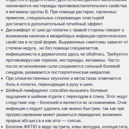
назначаются нестероиды противовоспалительного свойства
и витамины группы В. При помощи растирок, горчичных
примочек, специальных согревающих пластырей
достигается дополнительный лечебный эффект.
Дискомфорт от шеи до лопатки с правой стороны говорит о
возможном наличии в межреберье инфекции герпетического
свойства в острой форме. Выраженные симптомы зависят от
степени недуга , но без помощи специалистов,
инфекциониста и дерматолога здесь не обойтись. Требуется
противовирусная терапия, нестероиды, витамины. Часто
после исчезновения сыпи сохраняется сильный болевой
синдром, развивается постгерпетическая невралгия.
При злокачественных опухолях и метастазах отмечается
боль в лопатке, переходящая в руку и шею.
Шейный лимфаденит способен вызывать болевые
ощущения в шейном отделе с переходом в спину. Этот недуг
следствие лор – болезней и является их осложнением. Очаг
инфекции следует удалить как можно быстрее, так как при
прогрессировании может развиться периаденит, возможен
прорыв абсцесса и как итог — сепсис.
Болезни ЖКТЮ в виде гастрита, язвы желудка, холецистита,