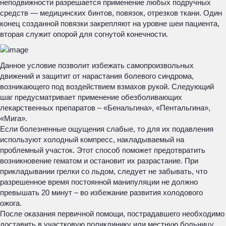
неподвижности разрешается применение любых подручных
средств — медицинских бинтов, повязок, отрезков ткани. Один
конец созданной повязки закрепляют на уровне шеи пациента,
вторая служит опорой для согнутой конечности.
Данное условие позволит избежать самопроизвольных
движений и защитит от нарастания болевого синдрома,
возникающего под воздействием взмахов рукой. Следующий
шаг предусматривает применение обезболивающих
лекарственных препаратов – «Бенальгина», «Пентальгина»,
«Мига».
Если болезненные ощущения слабые, то для их подавления
используют холодный компресс, накладываемый на
проблемный участок. Этот способ поможет предотвратить
возникновение гематом и остановит их разрастание. При
прикладывании грелки со льдом, следует не забывать, что
разрешенное время постоянной манипуляции не должно
превышать 20 минут – во избежание развития холодового
ожога.
После оказания первичной помощи, пострадавшего необходимо
доставить в участковую поликлинику или местную больницу.