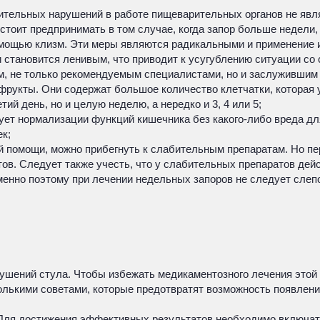
ительных нарушений в работе пищеварительных органов не явля
 стоит предпринимать в том случае, когда запор больше недел
ощью клизм. Эти меры являются радикальными и применение их
и становится ленивым, что приводит к усугублению ситуации со
м, не только рекомендуемым специалистами, но и заслужившим
укты. Они содержат большое количество клетчатки, которая у
й день, но и целую неделю, а нередко и 3, 4 или 5;
ует нормализации функций кишечника без какого-либо вреда д
ек;
ой помощи, можно прибегнуть к слабительным препаратам. Но п
в. Следует также учесть, что у слабительных препаратов дейст
Именно поэтому при лечении недельных запоров не следует сле
рушений стула. Чтобы избежать медикаментозного лечения это
колькими советами, которые предотвратят возможность появлен
Для достижения эффективных результатов необходимо включать