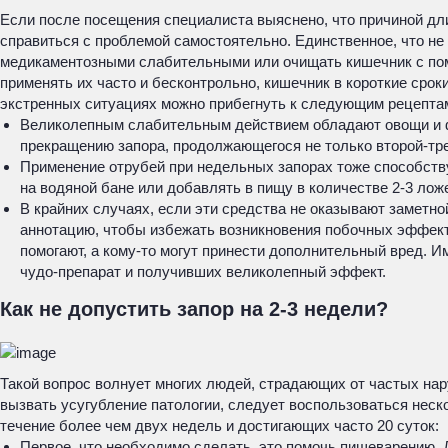
Если после посещения специалиста выяснено, что причиной дл
справиться с проблемой самостоятельно. Единственное, что не
медикаментозными слабительными или очищать кишечник с пом
применять их часто и бесконтрольно, кишечник в короткие срок
экстренных ситуациях можно прибегнуть к следующим рецепта
Великолепным слабительным действием обладают овощи и фр
прекращению запора, продолжающегося не только второй-трети
Применение отрубей при недельных запорах тоже способств
на водяной бане или добавлять в пищу в количестве 2-3 лож
В крайних случаях, если эти средства не оказывают заметн
аннотацию, чтобы избежать возникновения побочных эффекто
помогают, а кому-то могут принести дополнительный вред. 
чудо-препарат и получивших великолепный эффект.
Как не допустить запор на 2-3 недели?
Такой вопрос волнует многих людей, страдающих от частых на
вызвать усугубление патологии, следует воспользоваться нес
течение более чем двух недель и достигающих часто 20 суток:
Первое, что необходимо сделать, это помочь пищеварению. 