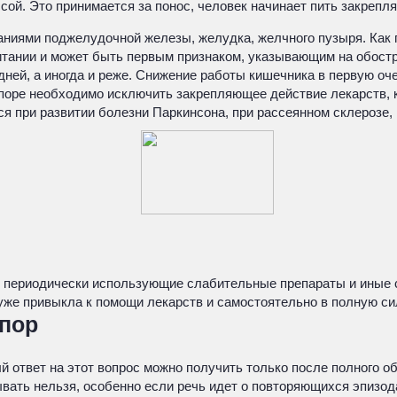
сой. Это принимается за понос, человек начинает пить закреп
аниями поджелудочной железы, желудка, желчного пузыря. Как 
итании и может быть первым признаком, указывающим на обостр
дней, а иногда и реже. Снижение работы кишечника в первую оч
оре необходимо исключить закрепляющее действие лекарств, к
 при развитии болезни Паркинсона, при рассеянном склерозе, 
, периодически использующие слабительные препараты и иные 
 уже привыкла к помощи лекарств и самостоятельно в полную си
апор
ный ответ на этот вопрос можно получить только после полного
ывать нельзя, особенно если речь идет о повторяющихся эпизо