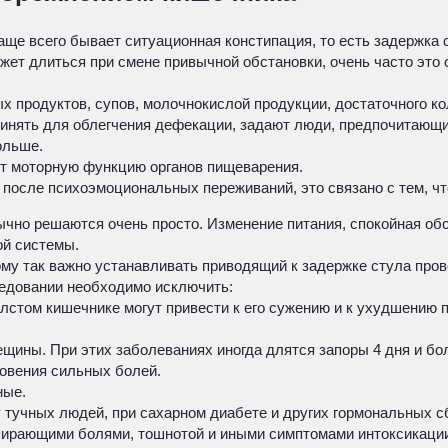
аще всего бывает ситуационная констипация, то есть задержка 
может длиться при смене привычной обстановки, очень часто эт
х продуктов, супов, молочнокислой продукции, достаточного к
дпринять для облегчения дефекации, задают люди, предпочитаю
ольше.
т моторную функцию органов пищеварения.
 после психоэмоциональных переживаний, это связано с тем, чт
но решаются очень просто. Изменение питания, спокойная обст
ой системы.
ому так важно устанавливать приводящий к задержке стула про
следовании необходимо исключить:
лстом кишечнике могут привести к его сужению и к ухудшению п
ещины. При этих заболеваниях иногда длятся запоры 4 дня и бол
новения сильных болей.
ные.
 тучных людей, при сахарном диабете и других гормональных сб
пирающими болями, тошнотой и иными симптомами интоксикации.