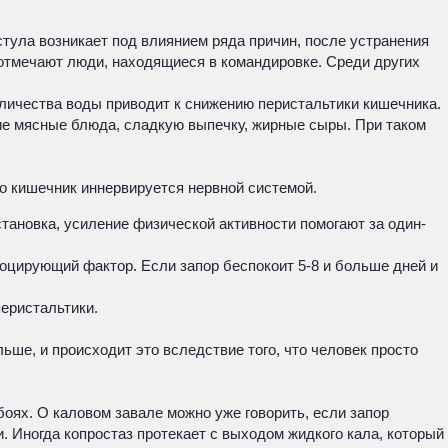
стула возникает под влиянием ряда причин, после устранения
о отмечают люди, находящиеся в командировке. Среди других
оличества воды приводит к снижению перистальтики кишечника.
щие мясные блюда, сладкую выпечку, жирные сыры. При таком
о кишечник иннервируется нервной системой.
ановка, усиление физической активности помогают за один-
воцирующий фактор. Если запор беспокоит 5-8 и больше дней и
еристальтики.
ьше, и происходит это вследствие того, что человек просто
оях. О каловом завале можно уже говорить, если запор
 Иногда копростаз протекает с выходом жидкого кала, который