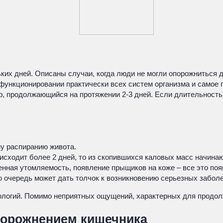
их дней. Описаны случаи, когда люди не могли опорожниться де
 функционировании практически всех систем организма и самое 
, продолжающийся на протяжении 2-3 дней. Если длительность 
у распиранию живота.
исходит более 2 дней, то из скопившихся каловых масс начинаю
енная утомляемость, появление прыщиков на коже – все это по
ю очередь может дать толчок к возникновению серьезных забол
атологий. Помимо неприятных ощущений, характерных для продо
порожнением кишечника