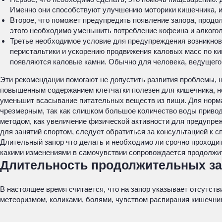
Именно они способствуют улучшению моторики кишечника, и 
Второе, что поможет предупредить появление запора, продо
этого необходимо уменьшить потребление кофеина и алкоголя
Третье необходимое условие для предупреждения возникнов
перистальтики и ускорению продвижения каловых масс по ки
появляются каловые камни. Обычно для человека, ведущего 
Эти рекомендации помогают не допустить развития проблемы, н
повышенным содержанием клетчатки полезен для кишечника, не 
уменьшит всасывание питательных веществ из пищи. Для норма
чрезмерным, так как слишком большое количество воды приводит 
методом, как увеличение физической активности для предупре
для занятий спортом, следует обратиться за консультацией к с
Длительный запор что делать и необходимо ли срочно проходит
какими изменениями в самочувствии сопровождается продолжи
Длительность продолжительных з
В настоящее время считается, что на запор указывает отсутст
метеоризмом, коликами, болями, чувством распирания кишечника