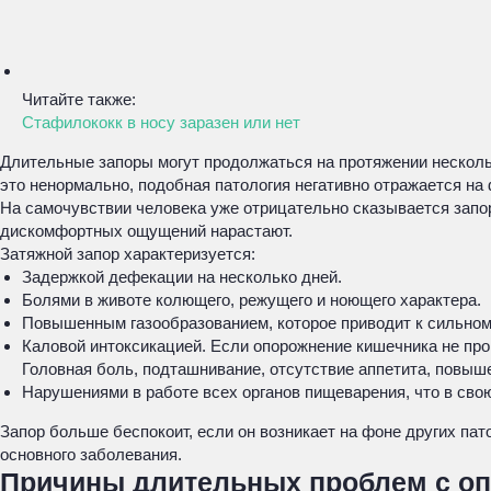
Читайте также:
Стафилококк в носу заразен или нет
Длительные запоры могут продолжаться на протяжении нескольк
это ненормально, подобная патология негативно отражается на
На самочувствии человека уже отрицательно сказывается запор
дискомфортных ощущений нарастают.
Затяжной запор характеризуется:
Задержкой дефекации на несколько дней.
Болями в животе колющего, режущего и ноющего характера.
Повышенным газообразованием, которое приводит к сильном
Каловой интоксикацией. Если опорожнение кишечника не про
Головная боль, подташнивание, отсутствие аппетита, повыш
Нарушениями в работе всех органов пищеварения, что в сво
Запор больше беспокоит, если он возникает на фоне других п
основного заболевания.
Причины длительных проблем с о