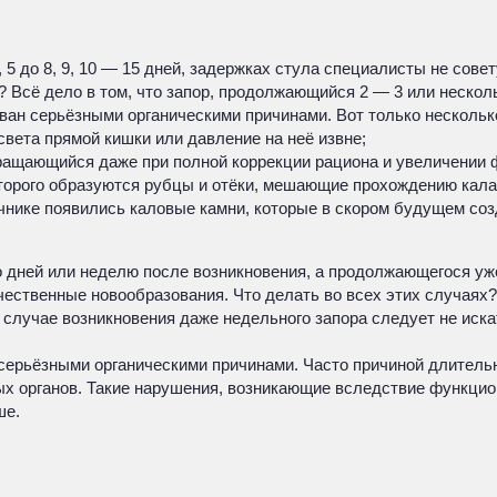
, 5 до 8, 9, 10 — 15 дней, задержках стула специалисты не сов
Всё дело в том, что запор, продолжающийся 2 — 3 или несколь
ван серьёзными органическими причинами. Вот только несколько
вета прямой кишки или давление на неё извне;
ращающийся даже при полной коррекции рациона и увеличении ф
которого образуются рубцы и отёки, мешающие прохождению кала
чнике появились каловые камни, которые в скором будущем со
о дней или неделю после возникновения, а продолжающегося уж
ественные новообразования. Что делать во всех этих случаях
случае возникновения даже недельного запора следует не иска
 серьёзными органическими причинами. Часто причиной длительн
х органов. Такие нарушения, возникающие вследствие функцио
ше.