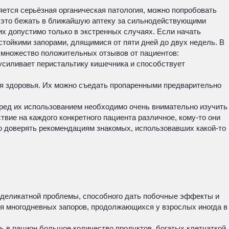
ется серьёзная органическая патология, можно попробовать
и, это бежать в ближайшую аптеку за сильнодействующими
 допустимо только в экстренных случаях. Если начать
 стойкими запорами, длящимися от пяти дней до двух недель. В
 множество положительных отзывов от пациентов:
силивает перистальтику кишечника и способствует
ля здоровья. Их можно съедать пропаренными предварительно
еред их использованием необходимо очень внимательно изучить
вие на каждого конкретного пациента различное, кому-то они
по доверять рекомендациям знакомых, использовавших какой-то
й деликатной проблемы, способного дать побочные эффекты и
ия многодневных запоров, продолжающихся у взрослых иногда в
 в рацион большое количество продуктов, богатых клетчаткой.