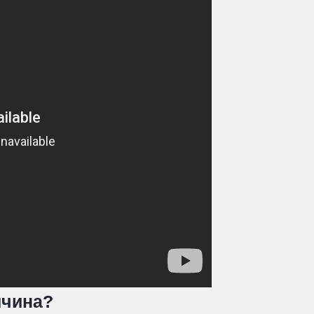
ичина?