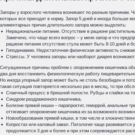
Запоры у взрослого человека возникают по разным причинам. Ч
которых все приходит в норму. Запор 5 дней и иногда больше 
алиментарных причин длительного запора можно выделить:
Нерациональное питание. Отсутствие в рационе растительны
Замечено, что чаще всего вопрос – у меня запор и что пре
рационе питания отсутствие стула может быть 8-10 дней и б
Гиподинамию. Недостаточная физическая активность снижае
Стрессы. У человека запоры или наоборот диарея возникают
Ситуационные причины проблем с опорожнением кишечника обыч
два дня восстановить физиологическую работу пищеварительн
Но иногда упорный запор может быть не столь безобиден и пот
такая ситуация повторяется несколько раз в месяц, то при об
Спаечный процесс в брюшной полости. Рубцы и спайки на то
Синдром раздраженного кишечника.
Болезни прямой кишки – парапроктит, геморрой, анальные тр
оттягивает опорожнение кишечника из-за возможного возник
Новообразования прямой кишки, в том числе и злокачествен
Копростаз или каловый завал. Патология чаще развивается у
продолжается 3 дня и более и при этом сопровождается рас