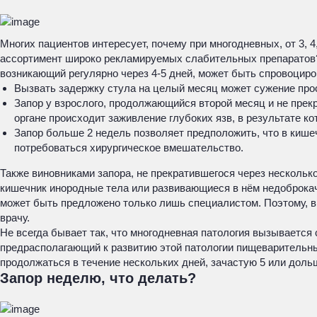
Многих пациентов интересует, почему при многодневных, от 3, 4
ассортимент широко рекламируемых слабительных препаратов? 
возникающий регулярно через 4-5 дней, может быть спровоциро
Вызвать задержку стула на целый месяц может сужение прос
Запор у взрослого, продолжающийся второй месяц и не прек
органе происходит заживление глубоких язв, в результате 
Запор больше 2 недель позволяет предположить, что в кише
потребоваться хирургическое вмешательство.
Также виновниками запора, не прекратившегося через нескольк
кишечник инородные тела или развивающиеся в нём недоброкач
может быть предложено только лишь специалистом. Поэтому, в 
врачу.
Не всегда бывает так, что многодневная патология вызывается
предрасполагающий к развитию этой патологии пищеварительны
продолжаться в течение нескольких дней, зачастую 5 или доль
Запор неделю, что делать?