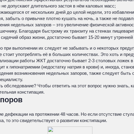
не допускают длительного застоя в нём каловых масс;
лжающегося от нескольких дней до целой недели, это избавлен
, забыть о привычке плотно кушать на ночь, а также не подав
ения недельных запоров – это увеличение физической активнос
шечнику. Благодаря быстрому их транзиту на стенках пищеварит
сидячий образ жизни, достаточно бывает 15-20 минут утренней 
о при выполнении их следует не забывать и о некоторых предуп
стоит употреблять её в больших количествах. Это хоть и пред
лизации работы ЖКТ достаточно бывает 2-3 столовых ложек в с
к гипонатриемии (недостатку натрия в крови) и, иногда, станов
ждения возникновения недельных запоров, также следует быть 
пециалисту.
ь обследование? Чтобы ответить на этот вопрос нужно знать, 
тельная констипация.
апоров
вие дефекации на протяжении 48 часов. Но если отсутствие ст
, то это свидетельствует о развитии констипации.