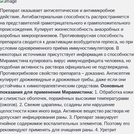
Препарат оказывает антисептическое и антимикробное
действие. Антибактериальная способность распространяется
на представителей грамотрицательного и грамположительного
происхождения. Купирует жизнеспособность анаэробных и
аэробных микроорганизмов. Противовирусная способность
препарата сводится к деактивации возбудителя герпеса, но при
условии одновременного приёма иммуностимуляторов. В
некоторых источниках присутствует информация о способности
Мирамистина купировать вирус иммунодефицита человека, но
подобная активность раствора официально не подтверждена.
Противогрибковое свойство препарата – доказано. Антисептик
купирует дрожжевидные и дрожжевые грибы, даже если они
устойчивы к химиотерапевтическим средствам.
Основные
показания для применения Мирамистина:
1. Обработка кожи
и слизистых оболочек, поражённых высокими температурами
(ожогов). 2. Свежие царапины, ссадины или нарушение
целостности кожи иного вида. Активное вещество раствора не
допускает инфицирования раны. 3. Препарат эвакуирует
гнойное содержимое воспалительных элементов. Поэтому его
рекомендуют применять для очищения раны. 4. Уретрит