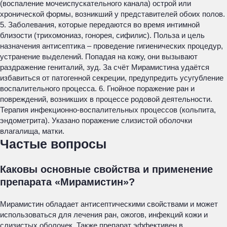
(воспаление мочеиспускательного канала) острой или
хронической формы, возникший у представителей обоих полов.
5. Заболевания, которые передаются во время интимной
близости (трихомониаз, гонорея, сифилис). Польза и цель
назначения антисептика – проведение гигиенических процедур,
устранение выделений. Попадая на кожу, они вызывают
раздражение гениталий, зуд. За счёт Мирамистина удаётся
избавиться от патогенной секреции, предупредить усугубление
воспалительного процесса. 6. Гнойное поражение ран и
повреждений, возникших в процессе родовой деятельности.
Терапия инфекционно-воспалительных процессов (кольпита,
эндометрита). Указано поражение слизистой оболочки
влагалища, матки.
Частые вопросы
Каковы основные свойства и применение
препарата «Мирамистин»?
Мирамистин обладает антисептическими свойствами и может
использоваться для лечения ран, ожогов, инфекций кожи и
слизистых оболочек. Также препарат эффективен в