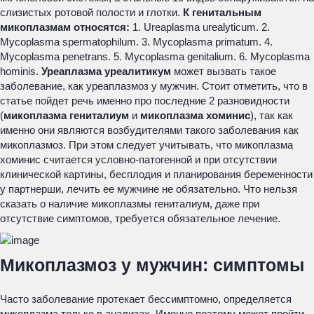
слизистых ротовой полости и глотки.
К генитальным
микоплазмам относятся:
1. Ureaplasma urealyticum. 2.
Mycoplasma spermatophilum. 3. Mycoplasma primatum. 4.
Mycoplasma penetrans. 5. Mycoplasma genitalium. 6. Mycoplasma
hominis.
Уреаплазма уреалитикум
может вызвать такое
заболевание, как уреаплазмоз у мужчин. Стоит отметить, что в
статье пойдет речь именно про последние 2 разновидности
(
микоплазма гениталиум
и
микоплазма хоминис
), так как
именно они являются возбудителями такого заболевания как
микоплазмоз. При этом следует учитывать, что микоплазма
хоминис считается условно-патогенной и при отсутствии
клинической картины, бесплодия и планирования беременности
у партнерши, лечить ее мужчине не обязательно. Что нельзя
сказать о наличие микоплазмы гениталиум, даже при
отсутствие симптомов, требуется обязательное лечение.
Микоплазмоз у мужчин: симптомы
Часто заболевание протекает бессимптомно, определяется
микоплазма только в анализах. Именно поэтому может пройти