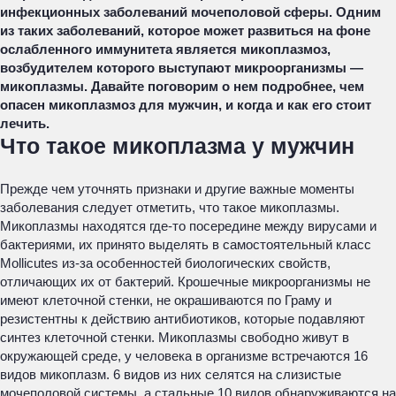
инфекционных заболеваний мочеполовой сферы. Одним
из таких заболеваний, которое может развиться на фоне
ослабленного иммунитета является микоплазмоз,
возбудителем которого выступают микроорганизмы —
микоплазмы. Давайте поговорим о нем подробнее, чем
опасен микоплазмоз для мужчин, и когда и как его стоит
лечить.
Что такое микоплазма у мужчин
Прежде чем уточнять признаки и другие важные моменты
заболевания следует отметить, что такое микоплазмы.
Микоплазмы находятся где-то посередине между вирусами и
бактериями, их принято выделять в самостоятельный класс
Mollicutes из-за особенностей биологических свойств,
отличающих их от бактерий. Крошечные микроорганизмы не
имеют клеточной стенки, не окрашиваются по Граму и
резистентны к действию антибиотиков, которые подавляют
синтез клеточной стенки. Микоплазмы свободно живут в
окружающей среде, у человека в организме встречаются 16
видов микоплазм. 6 видов из них селятся на слизистые
мочеполовой системы, а стальные 10 видов обнаруживаются на