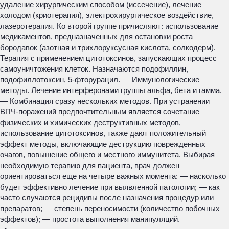
удаление хирургическим способом (иссечение), лечение
холодом (криотерапия), электрохирургическое воздействие,
лазеротерапия. Ко второй группе причисляют: использование
медикаментов, предназначенных для остановки роста
бородавок (азотная и трихлоруксусная кислота, солкодерм). —
Терапия с применением цитотоксинов, запускающих процесс
самоуничтожения клеток. Назначаются подофиллин,
подофиллотоксин, 5-фторурацил. — Иммунологические
методы. Лечение интерферонами группы альфа, бета и гамма.
— Комбинация сразу нескольких методов. При устранении
ВПЧ-поражений предпочтительным является сочетание
физических и химических деструктивных методов,
использование цитотоксинов, также дают положительный
эффект методы, включающие деструкцию поврежденных
очагов, повышение общего и местного иммунитета. Выбирая
необходимую терапию для пациента, врач должен
ориентироваться еще на четыре важных момента: — насколько
будет эффективно лечение при выявленной патологии; — как
часто случаются рецидивы после назначения процедур или
препаратов; — степень переносимости (количество побочных
эффектов); — простота выполнения манипуляций.